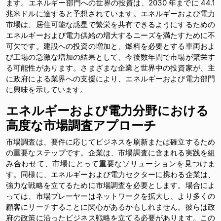
ます。エネルギー部門への世界の投資は、2030 年までに 44.1
兆米ドルに達すると予想されています。エネルギーおよび電力
市場は、居住可能な惑星で繁栄を共有できるようにするための
エネルギーおよび電力供給の増大するニーズを満たすために不
可欠です。建設への投資の増加と、燃料を必要とする車両およ
び工場の急激な増加の結果として、今後数年間で市場が繁栄す
る可能性があります。さまざまな企業と世界中の投資家が、主
に政府による業界への支援により、エネルギーおよび電力部門
に興味を示しています。
エネルギーおよび電力分野における
高度な市場調査アプローチ
市場調査は、要件に応じてビジネスを刷新または確立するため
の重要なステップです。企業は、市場調査に含まれる実践を組
み合わせて、市場にとって重要なソリューションを見つけま
す。同様に、エネルギーおよび電力セクターに携わる企業は、
強力な戦略を立てるために市場調査を必要とします。場合によ
っては、市場プレーヤーはネットワークを拡大し、より多くの
顧客にリーチすることに関心があるかもしれません。彼らは政
府の政策に沿ったビジネス戦略を立てる必要があります。この