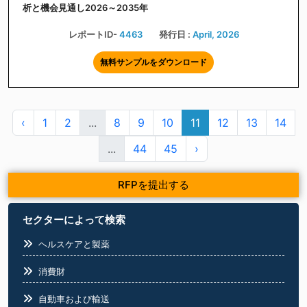
析と機会見通し2026～2035年
レポートID-
4463
発行日 :
April, 2026
無料サンプルをダウンロード
‹
1
2
...
8
9
10
11
12
13
14
...
44
45
›
RFPを提出する
セクターによって検索
ヘルスケアと製薬
消費財
自動車および輸送