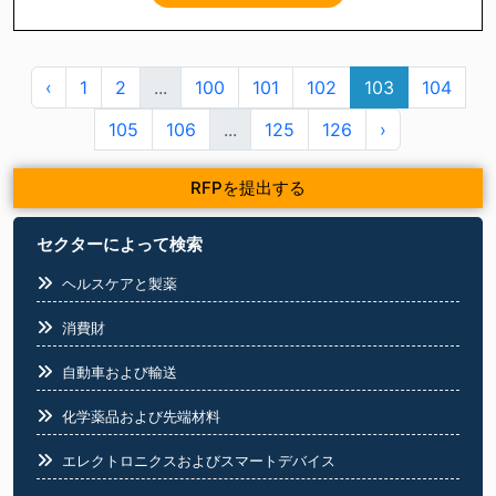
‹
1
2
...
100
101
102
103
104
105
106
...
125
126
›
RFPを提出する
セクターによって検索
ヘルスケアと製薬
消費財
自動車および輸送
化学薬品および先端材料
エレクトロニクスおよびスマートデバイス