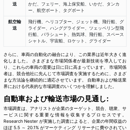
送
かだ、フェリー、海上保安船、いかだ、タンカ
ー、航空ボート、タグボート
航空輸
飛行機、ヘリコプター、ジェット機、飛行船、グ
送
ライダー、ハンググライダー、ツェッペリン型飛
行船、パラシュート、熱気球、飛行船、スペース
シャトル、宇宙船、ロケット、グライダー
さらに、車両の自動化の融合により、この業界は近年大きく進
化しました。 さまざまな市場関係者が最新技術を導入してお
り、これらの車両の需要は日に日に高まっています。 市場関係
者は、競合他社に先んじて市場調査を実施するために、さまざ
まな方法論を継続的に適応させています。 自動車および輸送業
界における代表的な市場調査のいくつかを理解しました。
自動車および輸送市場の見通し:
市場調査は、アナリストが企業のターゲット、競合、聴衆、サ
ービスに関する重要な情報を収集するプロセスです。
Research Nester が実施した調査によると、企業の年間収益の
ほぼ 5.5 ～ 20.1% がマーケティング リサーチに費やされてい