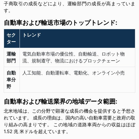
子商取引の成長などにより、運輸部門の成長が高まっていま
す。
自動車および輸送市場のトップトレンド:
セク
トレンド
ター
運輸
電気自動車市場の優位性、自動輸送、ロボット物
部門
流、規制遵守、物流におけるブロックチェーン
自動
人工知能、自動運転車、電動化、オンライン小売
車分
野
自動車および輸送業界の地域データ範囲:
北米地域は、この分野で顕著な成長の機会を提供すると予想さ
れています。 成長の理由は、国内の高い自動車需要と政府の取
り組みの高まりです。 この地域の道路車両からの収益はほぼ
1.52 兆 米ドルを超えています。