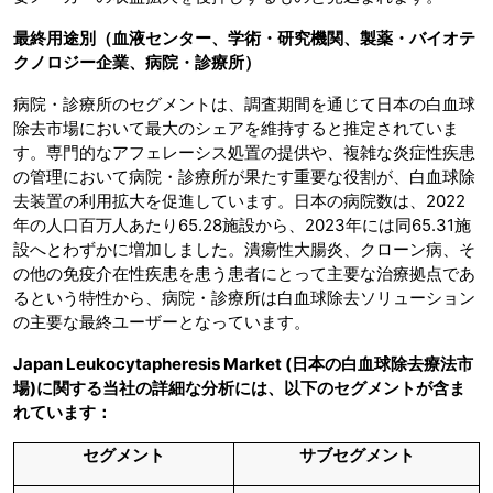
最終用途別（血液センター、学術・研究機関、製薬・バイオテ
クノロジー企業、病院・診療所）
病院・診療所のセグメントは、調査期間を通じて日本の白血球
除去市場において最大のシェアを維持すると推定されていま
す。専門的なアフェレーシス処置の提供や、複雑な炎症性疾患
の管理において病院・診療所が果たす重要な役割が、白血球除
去装置の利用拡大を促進しています。日本の病院数は、2022
年の人口百万人あたり65.28施設から、2023年には同65.31施
設へとわずかに増加しました。潰瘍性大腸炎、クローン病、そ
の他の免疫介在性疾患を患う患者にとって主要な治療拠点であ
るという特性から、病院・診療所は白血球除去ソリューション
の主要な最終ユーザーとなっています。
Japan Leukocytapheresis Market (日本の白血球除去療法市
場)に関する当社の詳細な分析には、以下のセグメントが含ま
れています：
セグメント
サブセグメント