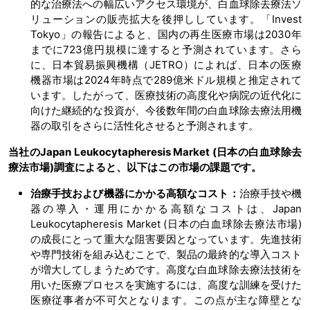
的な治療法への幅広いアクセス環境が、白血球除去療法ソ
リューションの販売拡大を後押ししています。「Invest
Tokyo」の報告によると、国内の再生医療市場は2030年
までに723億円規模に達すると予測されています。さら
に、日本貿易振興機構（JETRO）によれば、日本の医療
機器市場は2024年時点で289億米ドル規模と推定されて
います。したがって、医療技術の高度化や病院の近代化に
向けた継続的な投資が、今後数年間の白血球除去療法用機
器の取引をさらに活性化させると予測されます。
当社のJapan Leukocytapheresis Market (日本の白血球除去
療法市場)調査によると、以下はこの市場の課題です。
治療手技および機器にかかる高額なコスト：
治療手技や機
器の導入・運用にかかる高額なコストは、Japan
Leukocytapheresis Market (日本の白血球除去療法市場)
の成長にとって重大な阻害要因となっています。先進技術
や専門技術を組み込むことで、製品の最終的な導入コスト
が増大してしまうためです。高度な白血球除去療法技術を
用いた医療プロセスを実施するには、高度な訓練を受けた
医療従事者が不可欠となります。この点が主な障壁とな