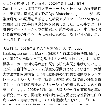
ションを後押ししています。2024年3月には、ETH
Zurich（スイス連邦工科大学チューリッヒ校）の山内洋平教授
と、東京都に拠点を置くTAGCyx Biotechnologies Inc.が、感
染症研究への応用を目的とした新規アプタマー「Xenoligo®」
の開発に向けた共同研究契約を発表しました。この事例は、戦
略的なパートナーシップの構築が、競争の激しい日本市場にお
ける東京都の地位をさらに強固なものにする可能性が高いこと
を示唆しています。
大阪府は、2035年までの予測期間において、Japan
Leukocytapheresis Market (日本の白血球除去療法市場)にお
いて第2位の市場シェアを維持すると予測されています。医療
機器メーカーや消化器疾患に関する研究機関が集積しているこ
とが、白血球除去システム販売の原動力となっています。大阪
大学医学部附属病院は、消化器疾患の専門的な治療やトランス
レーショナル・リサーチ（橋渡し研究）の分野で高い評価を得
ており、白血球除去療法ソリューションの導入拡大に大きく貢
献しています。2025年3月には、大阪大学の保仙直毅氏が率い
る研究チームが、同種造血幹細胞移植を受けた急性骨髄性白血
病（AML）患者に対するCAR-T細胞療法において、「HLA-