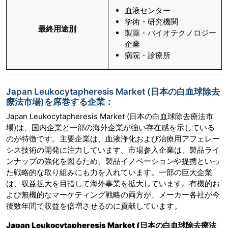
血液センター
学術・研究機関
最終用途別
製薬・バイオテクノロジー
企業
病院・診療所
Japan Leukocytapheresis Market (日本の白血球除去
療法市場)を席巻する企業：
Japan Leukocytapheresis Market (日本の白血球除去療法市
場)は、国内企業と一部の海外企業が強い存在感を示している
のが特徴です。主要企業は、血液浄化および治療用アフェレー
シス技術の開発に注力しています。市場参入企業は、製品ライ
ンナップの強化を図るため、製品イノベーションや提携といっ
た戦略的な取り組みにも力を入れています。一部の巨大企業
は、収益拡大を目指して海外事業を拡大しています。有機的お
よび無機的なマーケティング戦略の両方が、メーカー各社が今
後数年間で収益を倍増させるのに貢献しています。
Japan Leukocytapheresis Market (日本の白血球除去療法