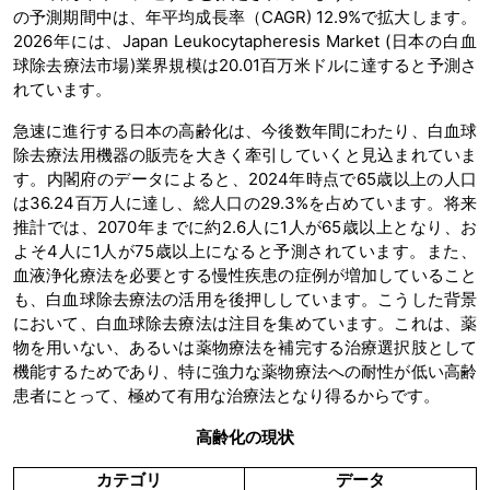
の予測期間中は、年平均成長率（CAGR) 12.9%で拡大します。
2026年には、Japan Leukocytapheresis Market (日本の白血
球除去療法市場)業界規模は20.01百万米ドルに達すると予測さ
れています。
急速に進行する日本の高齢化は、今後数年間にわたり、白血球
除去療法用機器の販売を大きく牽引していくと見込まれていま
す。内閣府のデータによると、2024年時点で65歳以上の人口
は36.24百万人に達し、総人口の29.3%を占めています。将来
推計では、2070年までに約2.6人に1人が65歳以上となり、お
よそ4人に1人が75歳以上になると予測されています。また、
血液浄化療法を必要とする慢性疾患の症例が増加していること
も、白血球除去療法の活用を後押ししています。こうした背景
において、白血球除去療法は注目を集めています。これは、薬
物を用いない、あるいは薬物療法を補完する治療選択肢として
機能するためであり、特に強力な薬物療法への耐性が低い高齢
患者にとって、極めて有用な治療法となり得るからです。
高齢化の現状
カテゴリ
データ