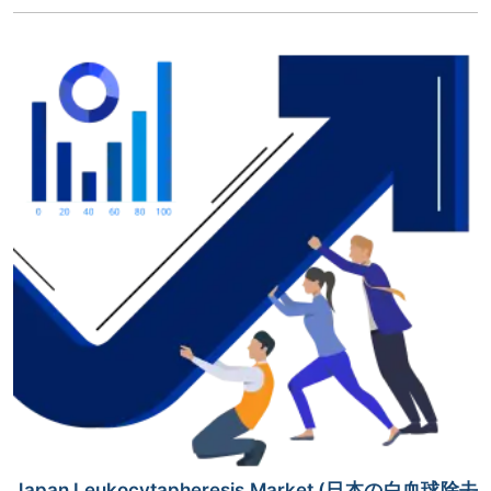
Japan Leukocytapheresis Market (日本の白血球除去