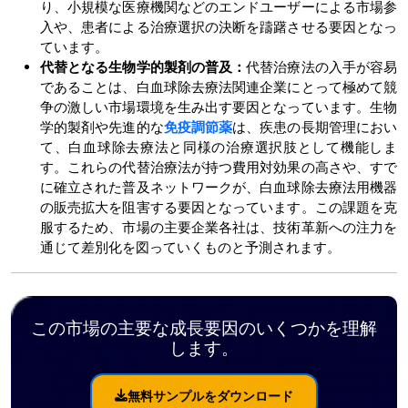
り、小規模な医療機関などのエンドユーザーによる市場参
入や、患者による治療選択の決断を躊躇させる要因となっ
ています。
代替となる生物学的製剤の普及：
代替治療法の入手が容易
であることは、白血球除去療法関連企業にとって極めて競
争の激しい市場環境を生み出す要因となっています。生物
学的製剤や先進的な
免疫調節薬
は、疾患の長期管理におい
て、白血球除去療法と同様の治療選択肢として機能しま
す。これらの代替治療法が持つ費用対効果の高さや、すで
に確立された普及ネットワークが、白血球除去療法用機器
の販売拡大を阻害する要因となっています。この課題を克
服するため、市場の主要企業各社は、技術革新への注力を
通じて差別化を図っていくものと予測されます。
この市場の主要な成長要因のいくつかを理解
します。
無料サンプルをダウンロード