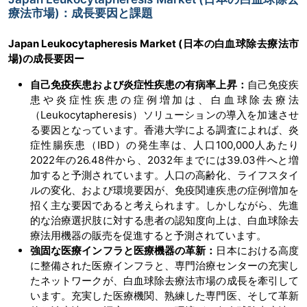
療法市場)：成長要因と課題
Japan Leukocytapheresis Market (日本の白血球除去療法市
場)の成長要因ー
自己免疫疾患および炎症性疾患の有病率上昇：
自己免疫疾
患や炎症性疾患の症例増加は、白血球除去療法
（Leukocytapheresis）ソリューションの導入を加速させ
る要因となっています。香港大学による調査によれば、炎
症性腸疾患（IBD）の発生率は、人口100,000人あたり
2022年の26.48件から、2032年までには39.03件へと増
加すると予測されています。人口の高齢化、ライフスタイ
ルの変化、および環境要因が、免疫関連疾患の症例増加を
招く主な要因であると考えられます。しかしながら、先進
的な治療選択肢に対する患者の認知度向上は、白血球除去
療法用機器の販売を促進すると予測されています。
強固な医療インフラと医療機器の革新：
日本における高度
に整備された医療インフラと、専門治療センターの充実し
たネットワークが、白血球除去療法市場の成長を牽引して
います。充実した医療機関、熟練した専門医、そして革新