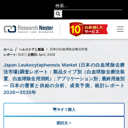
日本の白血球除去療法市場
ホーム
ヘルスケアと製薬
レポート:
1031 |
公開日:
April, 2026
Japan Leukocytapheresis Market (日本の白血球除去療
法市場)調査レポート：製品タイプ別（白血球除去療法装
置、白血球除去用消耗）; アプリケーション別 ; 最終用途別
— 日本の需要と供給の分析、成長予測、統計レポート
2026ー2035年
今すぐ購入
目次