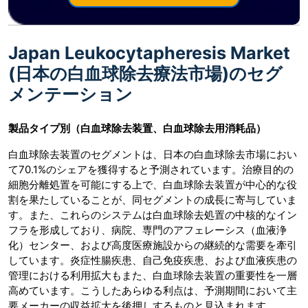
Japan Leukocytapheresis Market
(日本の白血球除去療法市場)のセグ
メンテーション
製品タイプ別（白血球除去装置、白血球除去用消耗品）
白血球除去装置のセグメントは、日本の白血球除去市場におい
て70.1%のシェアを獲得すると予測されています。治療目的の
細胞分離処置を可能にする上で、白血球除去装置が中心的な役
割を果たしていることが、同セグメントの成長に寄与していま
す。また、これらのシステムは白血球除去処置の中核的なイン
フラを形成しており、病院、専門のアフェレーシス（血液浄
化）センター、および高度医療施設からの継続的な需要を牽引
しています。炎症性腸疾患、自己免疫疾患、および血液疾患の
管理における利用拡大もまた、白血球除去装置の重要性を一層
高めています。こうしたあらゆる利点は、予測期間において主
要メーカーの収益拡大を後押しするものと見込まれます。