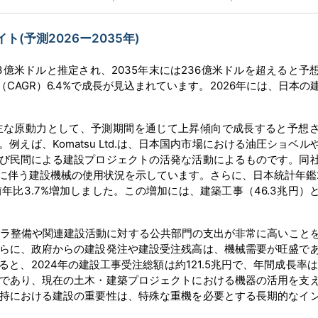
予測2026ー2035年)
33億米ドルと推定され、2035年末には236億米ドルを超えると予
（CAGR）6.4%で成長が見込まれています。2026年には、日本の
。
主な原動力として、予測期間を通じて上昇傾向で成長すると予想
えば、Komatsu Ltd.は、日本国内市場における油圧ショベル
び民間による建設プロジェクトの活発な活動によるものです。同
に伴う建設機械の使用状況を示しています。さらに、日本統計年鑑2
前年比3.7%増加しました。この増加には、建築工事（46.3兆円）
ンフラ整備や関連建設活動に対する公共部門の支出が非常に高いこと
らに、政府からの建設発注や建設受注残高は、機械需要が旺盛で
、2024年の建設工事受注総額は約121.5兆円で、年間成長率は9
であり、現在の土木・建築プロジェクトにおける機器の活用を支
持における建設の重要性は、特殊な重機を必要とする長期的なイ