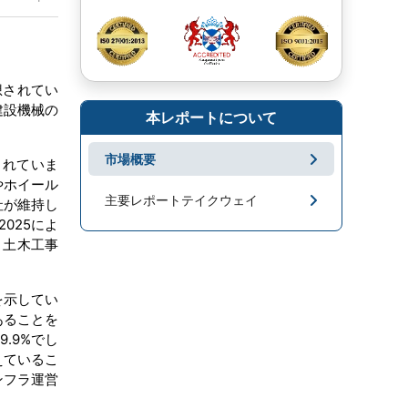
想されてい
建設機械の
本レポートについて
市場概要
されていま
やホイール
主要レポートテイクウェイ
社が維持し
025によ
市場地域分析
と土木工事
成長促進要因と課題
を示してい
あることを
セグメンテーション
.9%でし
えているこ
キープレーヤー
ンフラ運営
市場ニュース