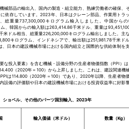
機械部品の輸出入、国内の製造・組立能力、熟練労働者の確保、
に依存しています。2023年、日本はクレーン部品、作業用トラ
相当、総重量737,300,000キログラム輸入しました。中国から
ログラム、韓国からの輸入額は263,414.86千米ドル、重量は93,451,1
25千米ドル相当、総重量226,200,000キログラム輸出しました。
178,800キログラム、インドネシアで、輸出額は251,981.78千米
の流れは、日本の建設機械市場における国内組立と国際的な供給体制を
な投入要素）を含む機械・設備分野の生産者物価指数（PPI）は、
月の114.400（2020年＝100）から上昇しました。これは、建設関連
Iは114.800（2020年＝100）であり、2020年以降、生産者
内設備の評価額や日本の建設機械市場における投資収益率に好影
、ショベル、その他のパーツ国別輸入、2023年
国
輸入価値（米ドル）
数量（Kg）