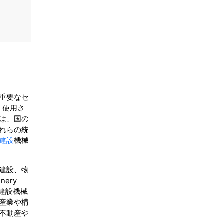
重要なセ
く使用さ
は、国の
れらの統
建設
機械
建設、物
ery
の建設機械
産業や構
不動産や