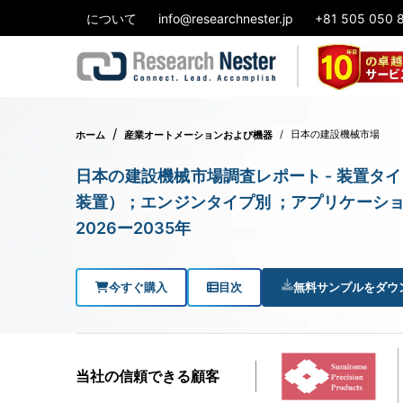
について
info@researchnester.jp
+81 505 050 
日本の建設機械市場
ホーム
産業オートメーションおよび機器
日本の建設機械市場調査レポート - 装置
装置）；エンジンタイプ別 ；アプリケーシ
2026ー2035年
今すぐ購入
目次
無料サンプルをダウ
当社の信頼できる顧客