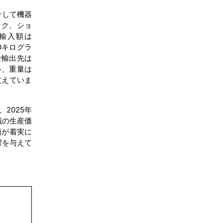
そして機器
結論
ック、ショ
の輸入額は
目次
00キログラ
主な輸出先は
関連レポート
ドル、重量は
支えていま
よくある質問
2025年
機械の生産価
物価が着実に
響を与えて