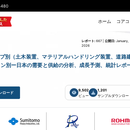
8480
ホーム
コアコ
レポート:
667 |
公開日:
January,
2026
タイプ別（土木装置、マテリアルハンドリング装置、道路
ョン別ー日本の需要と供給の分析、成長予測、統計レポ
9,502
1,201
ンロード
ビュー
サンプルダウンロー