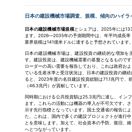
日本の建設機械市場調査、規模、傾向のハイライト(
日本の建設機械市場規模
とシェアは、2025年には1
ます。2026―2035年の予測期間中は、年平均成長率
業界規模は141億米ドルに達すると予想されています
日本の建設機械市場は、建設投資の継続的な増加を
す。建設投資は、建設機械需要の基盤となるものです。例
ローダーの高い需要を報告しており、これは政府およ
ている生産水準と受注状況は、日本の建設投資の継続
ると、2023年度の名目建設投資総額は71.1兆円で、
（46.3兆円）が貢献しています。
同時期における公共投資額は25.3兆円に達し、イ
ます。これらの活動には機器の導入が不可欠です。さ
示す先行指標となっています。国土交通省の報告によると
た。これは、国内で多くの建設プロジェクトが進行中
とを意味します。加えて、社会資本の予防、復旧、維
へとつながっています。