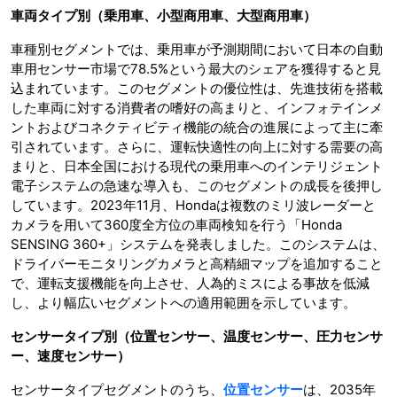
車両タイプ別（乗用車、小型商用車、大型商用車）
車種別セグメントでは、乗用車が予測期間において日本の自動
車用センサー市場で78.5%という最大のシェアを獲得すると見
込まれています。このセグメントの優位性は、先進技術を搭載
した車両に対する消費者の嗜好の高まりと、インフォテインメ
ントおよびコネクティビティ機能の統合の進展によって主に牽
引されています。さらに、運転快適性の向上に対する需要の高
まりと、日本全国における現代の乗用車へのインテリジェント
電子システムの急速な導入も、このセグメントの成長を後押し
しています。2023年11月、Hondaは複数のミリ波レーダーと
カメラを用いて360度全方位の車両検知を行う「Honda
SENSING 360+」システムを発表しました。このシステムは、
ドライバーモニタリングカメラと高精細マップを追加すること
で、運転支援機能を向上させ、人為的ミスによる事故を低減
し、より幅広いセグメントへの適用範囲を示しています。
センサータイプ別（位置センサー、温度センサー、圧力センサ
ー、速度センサー）
センサータイプセグメントのうち、
位置センサー
は、2035年