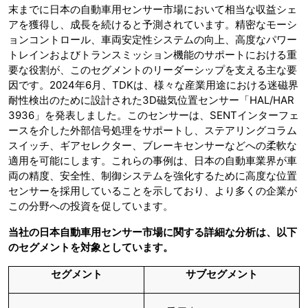
末までに日本の自動車用センサー市場において相当な収益シェ
アを獲得し、成長を続けると予測されています。精密なモーシ
ョンコントロール、車両安定性システムの向上、高度なパワー
トレインおよびトランスミッション機能のサポートにおける重
要な役割が、このセグメントのリーダーシップを支える主な要
因です。2024年6月、TDKは、様々な産業用途における迷磁界
耐性検出のために設計された3D磁気位置センサー「HAL/HAR
3936」を発表しました。このセンサーは、SENTインターフェ
ースを介した外部信号処理をサポートし、ステアリングコラム
スイッチ、ギアセレクター、ブレーキセンサーなどへの柔軟な
適用を可能にします。これらの事例は、日本の自動車業界が車
両の精度、安全性、制御システムを強化するために高度な位置
センサーを採用していることを示しており、より多くの企業が
この分野への投資を促しています。
当社の日本自動車用センサー市場に関する詳細な分析は、以下
のセグメントを対象としています。
セグメント
サブセグメント