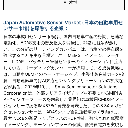
水性
Japan Automotive Sensor Market (日本の自動車用セ
ンサー市場)を席巻する企業：
日本の車載用センサー市場は、国内自動車生産の好調、急速な
電動化、ADAS技術の普及拡大を背景に、非常に競争が激し
い。この分野のリーディングカンパニーは、市場での存在感を
強化することを主な目標として、MEMS、イメージ、レーダ
ー、LiDAR、バッテリー管理センサーのイノベーションに注力
している。リーディングカンパニーが採用している成長戦略に
は、自動車OEMとのパートナーシップ、半導体製造能力への投
資、自動運転車向けAI対応センシングソリューションの拡大な
どがある。2025年10月、, Sony Semiconductor Solutions
Corporationは、外部シリアライザチップを不要にするMIPI A-
PHYインターフェースを内蔵した業界初の車載用CMOSイメー
ジセンサーであるIMX828の発売を発表した。この8.34メガピ
クセルのセンサーは、ADASおよび自動運転車カメラ向けに、
最大150dBの業界トップクラスのHDR性能、強化された低照度
イメージング、モーションブラーの低減、低消費電力を実現し