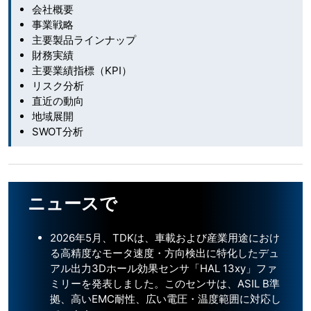
会社概要
事業戦略
主要製品ラインナップ
財務実績
主要業績指標（KPI）
リスク分析
直近の動向
地域展開
SWOT分析
ニュースで
2026年5月、TDKは、車載および産業用途におけ
る高精度なモータ速度・方向検出に特化したデュ
アル出力3Dホール効果センサ「HAL 13xy」ファ
ミリーを発表しました。このセンサは、ASIL B準
拠、高いEMC耐性、広い電圧・温度範囲に対応し