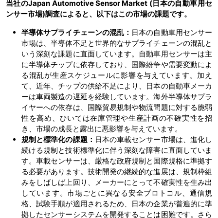
当社のJapan Automotive Sensor Market (日本の自動車用セ
ンサー市場)調査によると、以下はこの市場の課題です。
半導体サプライチェーンの混乱：
日本の自動車用センサー
市場は、半導体不足と世界的なサプライチェーンの混乱と
いう深刻な課題に直面しています。自動車用センサーは主
に半導体チップに依存しており、国際紛争や需要変動によ
る混乱が生産スケジュールに影響を与えています。加え
て、近年、チップの供給不足により、日本の自動車メーカ
ーは車両製造の遅延を経験しています。海外半導体サプラ
イヤーへの依存は、国際貿易規制や物流問題に対する脆弱
性を高め、ひいては在庫管理や生産計画の不確実性を招
き、市場の成長と露出に悪影響を与えています。
規制と標準化の課題：
日本の車載センサー市場は、進化し
続ける規制と技術標準化に伴う深刻な障害に直面していま
す。車載センサーは、厳格な政府規制と国際規格に準拠す
る必要があります。技術開発の継続的な進展は、規制枠組
みをしばしば上回り、メーカーにとって不確実性を生み出
しています。市場ごとに異なる安全プロトコル、通信規
格、試験手順が適用されるため、日本の企業が普遍的に準
拠したセンサーシステムを開発することは困難です。さら