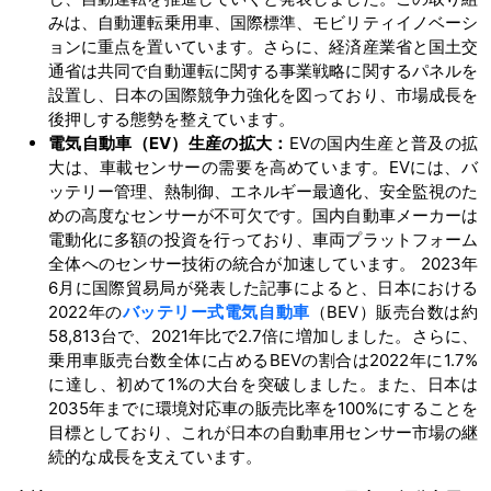
みは、自動運転乗用車、国際標準、モビリティイノベーシ
ョンに重点を置いています。さらに、経済産業省と国土交
通省は共同で自動運転に関する事業戦略に関するパネルを
設置し、日本の国際競争力強化を図っており、市場成長を
後押しする態勢を整えています。
電気自動車（EV）生産の拡大：
EVの国内生産と普及の拡
大は、車載センサーの需要を高めています。EVには、バ
ッテリー管理、熱制御、エネルギー最適化、安全監視のた
めの高度なセンサーが不可欠です。国内自動車メーカーは
電動化に多額の投資を行っており、車両プラットフォーム
全体へのセンサー技術の統合が加速しています。 2023年
6月に国際貿易局が発表した記事によると、日本における
2022年の
バッテリー式電気自動車
（BEV）販売台数は約
58,813台で、2021年比で2.7倍に増加しました。さらに、
乗用車販売台数全体に占めるBEVの割合は2022年に1.7%
に達し、初めて1%の大台を突破しました。また、日本は
2035年までに環境対応車の販売比率を100%にすることを
目標としており、これが日本の自動車用センサー市場の継
続的な成長を支えています。