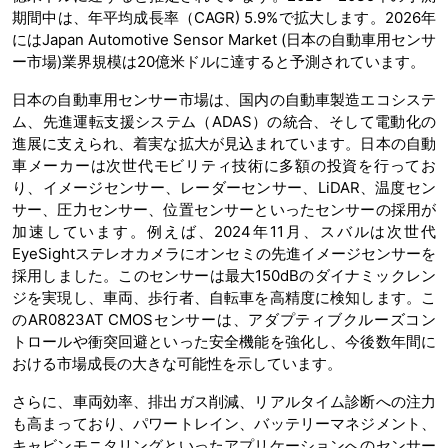
期間中は、年平均成長率（CAGR) 5.9%で拡大します。2026年
にはJapan Automotive Sensor Market (日本の自動車用センサ
ー市場)業界規模は20億米ドルに達すると予測されています。
日本の自動車用センサー市場は、国内の自動車製造エコシステ
ム、先進運転支援システム（ADAS）の統合、そして電動化の
進展に支えられ、着実な拡大が見込まれています。日本の自動
車メーカーは次世代モビリティ技術に多額の投資を行ってお
り、イメージセンサー、レーダーセンサー、LiDAR、温度セン
サー、圧力センサー、位置センサーといったセンサーの採用が
加速しています。例えば、2024年11月、スバルは次世代
EyeSightステレオカメラにオンセミの先進イメージセンサーを
採用しました。このセンサーは最大150dBのダイナミックレン
ジを実現し、車両、歩行者、自転車を高精度に検知します。こ
のAR0823AT CMOSセンサーは、アダプティブクルーズコン
トロールや衝突回避といった安全機能を強化し、今後数年間に
おける市場成長の大きな可能性を示しています。
さらに、車両効率、排出ガス削減、リアルタイム診断への注力
も高まっており、パワートレイン、バッテリーマネジメント、
キャビンモニタリングといったアプリケーションへのセンサー