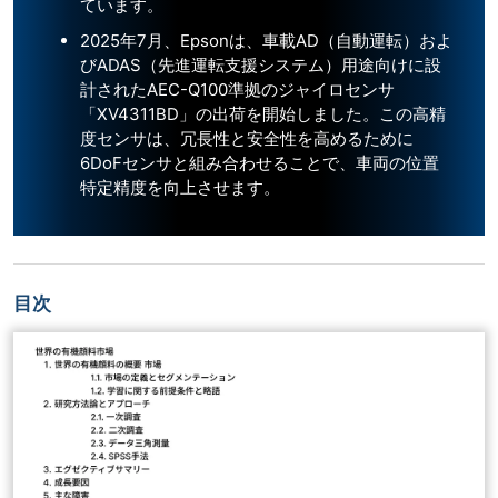
ています。
2025年7月、Epsonは、車載AD（自動運転）およ
びADAS（先進運転支援システム）用途向けに設
計されたAEC-Q100準拠のジャイロセンサ
「XV4311BD」の出荷を開始しました。この高精
度センサは、冗長性と安全性を高めるために
6DoFセンサと組み合わせることで、車両の位置
特定精度を向上させます。
目次