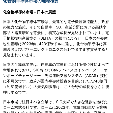
化合物半導体市場の地域概要
化合物半導体市場 – 日本の展望
日本の化合物半導体市場は、先進的な電子機器製造能力、政府
の強力な施策、そして自動車、5G、産業分野における高効率
部品の需要増加を背景に、着実な成長が見込まれています。電
子情報技術産業協会（JEITA）の報告によると、日本の半導体
総生産額は2023年に423億米ドルに達し、化合物半導体は高
周波およびパワーエレクトロニクス分野でますます貢献すると
見込まれています。
日本の半導体業界は、自動車の電動化における優位性によって
牽引されており、SiCおよびGaNデバイスはインバーター、オ
ンボードチャージャー、先進運転支援システム（ADAS）技術
に不可欠です。政府が国内半導体投資を目的とした7,740億円
（約51億米ドル）の景気刺激策は、この分野の成長をさらに後
押しするです。
日本市場で注目すべき企業は、SiC技術で大きな進歩を遂げた
ローム株式会社です。ロームは2023年、電気自動車や産業機
器分野を中心に世界的な需要の増加に対応するため、宮崎の