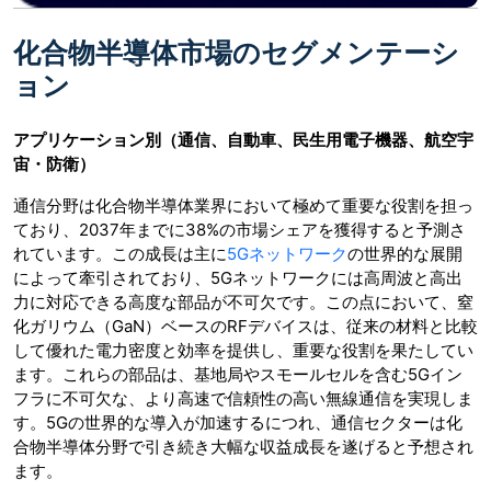
化合物半導体市場のセグメンテーシ
ョン
アプリケーション別（通信、自動車、民生用電子機器、航空宇
宙・防衛）
通信分野は化合物半導体業界において極めて重要な役割を担っ
ており、2037年までに38%の市場シェアを獲得すると予測さ
れています。この成長は主に
5Gネットワーク
の世界的な展開
によって牽引されており、5Gネットワークには高周波と高出
力に対応できる高度な部品が不可欠です。この点において、窒
化ガリウム（GaN）ベースのRFデバイスは、従来の材料と比較
して優れた電力密度と効率を提供し、重要な役割を果たしてい
ます。これらの部品は、基地局やスモールセルを含む5Gイン
フラに不可欠な、より高速で信頼性の高い無線通信を実現しま
す。5Gの世界的な導入が加速するにつれ、通信セクターは化
合物半導体分野で引き続き大幅な収益成長を遂げると予想され
ます。