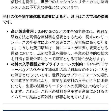
信頼性を提供し、世界中のミッションクリティカルな防衛
システムに不可欠な存在となっています。
当社の化合物半導体市場調査によると、以下はこの市場の課題
です。
高い製造費用：
GaNやSiCなどの化合物半導体は、複雑な
製造方法と高価な原材料を必要とするため、従来のシリコ
ンベースの半導体に比べて製造コストが大幅に高くなりま
す。こうした費用増加は、特にコストが重要な要素となる
用途において、広範な普及を阻害し、事業の効率的な拡大
を目指す新規企業にとって障害となる可能性があります。
材料の入手困難とサプライチェーンの制約：
GaNやSiCウ
ェーハなどの化合物半導体用の高品質基板の不足は、大き
な障害となっています。世界的なサプライチェーンの混乱
や地政学的問題により、重要な原材料の入手がさらに困難
になり、生産の遅延やリードタイムの長期化につながって
います。これは、これらの材料を利用する産業におけるタ
イムリーな納品と拡張性に影響を与えています。