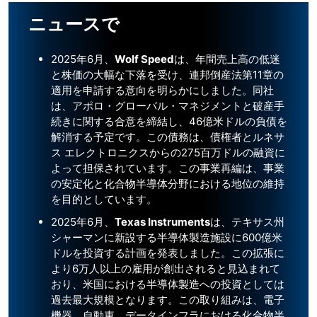
ニュースで
2025年6月、
Wolf Speed
は、年間売上高の低迷
と株価の大幅な下落を受け、連邦倒産法第11章の
適用を申請する意向を明らかにしました。同社
は、アポロ・グローバル・マネジメントと破産手
続きに関する合意を締結し、46億米ドルの負債を
解消する予定です。この債務は、債権者とルネサ
ス エレクトロニクスからの275百万ドルの融資に
よって担保されています。この事業再編は、事業
の安定化と化合物半導体分野における地位の維持
を目的としています。
2025年6月、
Texas Instruments
は、テキサス州
シャーマンに新設する半導体製造施設に600億米
ドルを投資する計画を発表しました。この拡張に
より6万人以上の雇用が創出されると見込まれて
おり、米国における半導体製造への投資としては
過去最大規模となります。この取り組みは、電子
機器、自動車、データインフラにおける化合物半