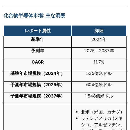
化合物半導体市場: 主な洞察
レポート属性
詳細
基準年
2024年
予測年
2025－2037年
CAGR
11.7%
基準年市場規模（
2024
年）
535億米ドル
予測年市場規模（
2025
年）
604億米ドル
予測年市場規模（
2037
年）
1,548億米ドル
北米（米国、カナダ）
ラテンアメリカ (メキ
シコ、アルゼンチン、