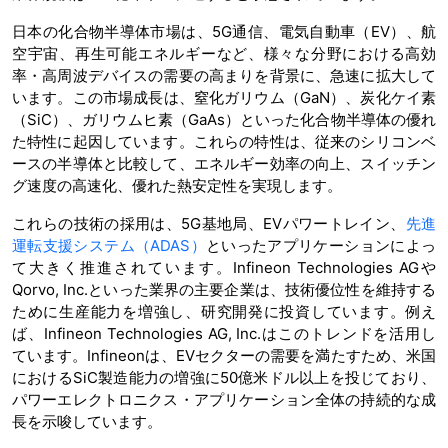
日本の化合物半導体市場は、5G通信、電気自動車（EV）、航
空宇宙、再生可能エネルギーなど、様々な分野における高効
率・高周波デバイスの需要の高まりを背景に、急速に拡大して
います。この市場成長は、窒化ガリウム（GaN）、炭化ケイ素
（SiC）、ガリウムヒ素（GaAs）といった化合物半導体の優れ
た特性に起因しています。これらの特性は、従来のシリコンベ
ースの半導体と比較して、エネルギー効率の向上、スイッチン
グ速度の高速化、優れた熱安定性を実現します。
これらの技術の採用は、5G基地局、EVパワートレイン、
先進
運転支援システム（ADAS）
といったアプリケーションによっ
て大きく推進されています。Infineon Technologies AGや
Qorvo, Inc.といった業界の主要企業は、技術優位性を維持する
ために生産能力を増強し、研究開発に投資しています。例え
ば、Infineon Technologies AG, Inc.はこのトレンドを活用し
ています。Infineonは、EVセクターの需要を満たすため、米国
におけるSiC製造能力の増強に50億米ドル以上を投じており、
パワーエレクトロニクス・アプリケーション全体の持続的な成
長を示唆しています。