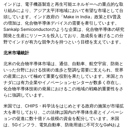
インドは、電子機器製造と再生可能エネルギーへの重点的な取
り組みにより、アジア太平洋地域において有望な市場として台
頭しています。インド政府の「Make in India」政策とEV普及
の増加は、化合物半導体デバイスの需要を牽引しています。
Sankalp Semiconductorのような企業は、化合物半導体の研究
開発と生産にリソースを投入しており、急成長を遂げるこの分
野でインドが有力な競争力を持つという目標を支えています。
北米市場統計
北米の化合物半導体市場は、通信、自動車、航空宇宙、防衛と
いった分野における技術の進歩と堅調な需要に支えられ、世界
の産業において極めて重要な役割を果たしています。米国とカ
ナダには有力企業やイノベーションセンターが数多く存在し、
化合物半導体技術の発展におけるこの地域の戦略的重要性をさ
らに強調しています。
米国では、CHIPS・科学法をはじめとする政府の施策が市場拡
大を牽引しており、この法律は国内の半導体生産とイノベーシ
ョンの促進に数十億ドル規模の資金を配分しています。米国
は、5Gインフラ、電気自動車、防衛用途に不可欠なGaNおよ