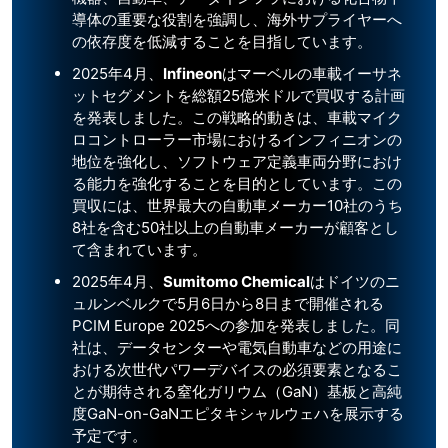
導体の重要な役割を強調し、海外サプライヤーへ
の依存度を低減することを目指しています。
2025年4月、
Infineon
はマーベルの車載イーサネ
ットセグメントを総額25億米ドルで買収する計画
を発表しました。この戦略的動きは、車載マイク
ロコントローラー市場におけるインフィニオンの
地位を強化し、ソフトウェア定義車両分野におけ
る能力を強化することを目的としています。この
買収には、世界最大の自動車メーカー10社のうち
8社を含む50社以上の自動車メーカーが顧客とし
て含まれています。
2025年4月、
Sumitomo Chemical
はドイツのニ
ュルンベルクで5月6日から8日まで開催される
PCIM Europe 2025への参加を発表しました。同
社は、データセンターや電気自動車などの用途に
おける次世代パワーデバイスの必須要素となるこ
とが期待される窒化ガリウム（GaN）基板と高純
度GaN-on-GaNエピタキシャルウェハを展示する
予定です。