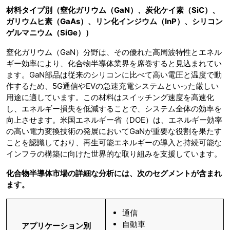
材料タイプ別（窒化ガリウム（GaN）、炭化ケイ素（SiC）、
ガリウムヒ素（GaAs）、リン化インジウム（InP）、シリコン
ゲルマニウム（SiGe））
窒化ガリウム（GaN）分野は、その優れた高周波特性とエネル
ギー効率により、化合物半導体業界を席巻すると見込まれてい
ます。GaN部品は従来のシリコンに比べて高い電圧と温度で動
作するため、5G通信やEVの急速充電システムといった厳しい
用途に適しています。この材料はスイッチング速度を高速化
し、エネルギー損失を低減することで、システム全体の効率を
向上させます。米国エネルギー省（DOE）は、エネルギー効率
の高い電力変換技術の発展においてGaNが重要な役割を果たす
ことを認識しており、再生可能エネルギーの導入と持続可能な
インフラの構築に向けた世界的な取り組みを支援しています。
化合物半導体市場の詳細な分析には、次のセグメントが含まれ
ます。
通信
自動車
アプリケーション別