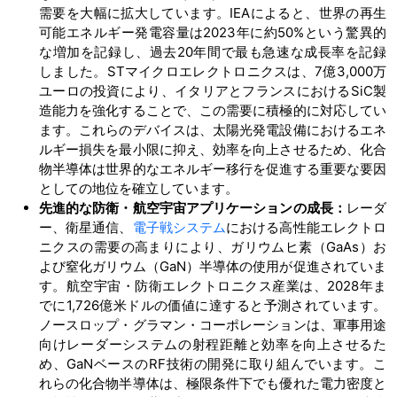
需要を大幅に拡大しています。IEAによると、世界の再生
可能エネルギー発電容量は2023年に約50%という驚異的
な増加を記録し、過去20年間で最も急速な成長率を記録
しました。STマイクロエレクトロニクスは、7億3,000万
ユーロの投資により、イタリアとフランスにおけるSiC製
造能力を強化することで、この需要に積極的に対応してい
ます。これらのデバイスは、太陽光発電設備におけるエネ
ルギー損失を最小限に抑え、効率を向上させるため、化合
物半導体は世界的なエネルギー移行を促進する重要な要因
としての地位を確立しています。
先進的な防衛・航空宇宙アプリケーションの成長：
レーダ
ー、衛星通信、
電子戦システム
における高性能エレクトロ
ニクスの需要の高まりにより、ガリウムヒ素（GaAs）お
よび窒化ガリウム（GaN）半導体の使用が促進されていま
す。航空宇宙・防衛エレクトロニクス産業は、2028年ま
でに1,726億米ドルの価値に達すると予測されています。
ノースロップ・グラマン・コーポレーションは、軍事用途
向けレーダーシステムの射程距離と効率を向上させるた
め、GaNベースのRF技術の開発に取り組んでいます。こ
れらの化合物半導体は、極限条件下でも優れた電力密度と