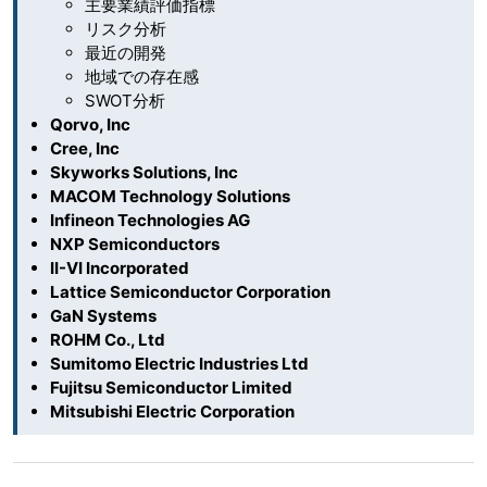
主要業績評価指標
リスク分析
最近の開発
地域での存在感
SWOT分析
Qorvo, Inc
Cree, Inc
Skyworks Solutions, Inc
MACOM Technology Solutions
Infineon Technologies AG
NXP Semiconductors
II-VI Incorporated
Lattice Semiconductor Corporation
GaN Systems
ROHM Co., Ltd
Sumitomo Electric Industries Ltd
Fujitsu Semiconductor Limited
Mitsubishi Electric Corporation