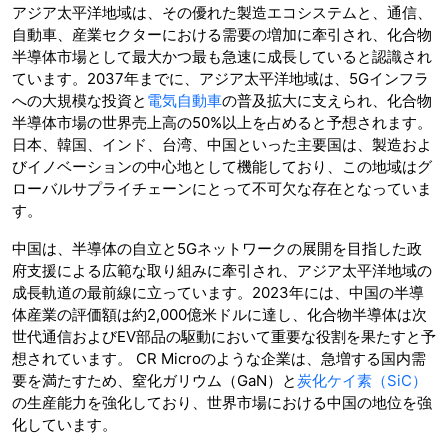
アジア太平洋地域は、その優れた製造エコシステムと、通信、
自動車、産業セクターにおける需要の増加に牽引され、化合物
半導体市場として最大かつ最も急速に成長していると認識され
ています。2037年までに、アジア太平洋地域は、5Gインフラ
への大規模な投資と
電気自動車
の普及拡大に支えられ、化合物
半導体市場の世界売上高の50%以上を占めると予想されます。
日本、韓国、インド、台湾、中国といった主要国は、製造およ
びイノベーションの中心地として機能しており、この地域はグ
ローバルサプライチェーンにとって不可欠な存在となっていま
す。
中国は、半導体の自立と5Gネットワークの展開を目指した政
府支援による広範な取り組みに牽引され、アジア太平洋地域の
成長軌道の最前線に立っています。2023年には、中国の半導
体産業の評価額は約2,000億米ドルに達し、化合物半導体は次
世代通信およびEV部品の駆動において重要な役割を果たすと予
想されています。 CR Microのような企業は、急増する国内需
要を満たすため、窒化ガリウム（GaN）と
炭化ケイ素（SiC）
の生産能力を強化しており、世界市場における中国の地位を強
化しています。