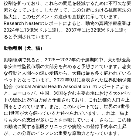
役割を担っており、これらの問題を軽減するために不可欠な要
素となっています。したがって、この分野における抗菌療法の
拡大は、このセグメントの進歩を直接的に示しています。
Research Nesterのレポートによると、動物の真菌治療産業は
2024年に13億米ドルに達し、2037年には32億米ドルに達す
ると予測されています。
動物種別（犬、猫）
動物種別で見ると、2025ー2037年の予測期間中、犬が獣医薬
事安全性監視市場の大部分を占めると予想されています。忠実
な行動と人間への深い愛情から、犬種は最も多く飼われている
ペットとなっています。2022年9月に発表された世界動物保健
協会（Global Animal Health Association）のレポートによる
と、ヨーロッパ、中国、米国を含む主要市場における犬のペッ
トの総数は251百万頭と予測されており、これは猫の人口を上
回るとされています。また、このレポートでは、世界の3世帯
に1世帯が犬を飼っていると述べられています。これは、猫よ
りも犬への支出が多いことを示唆しています。さらに、この種
の動物に関する獣医クリニックや病院への登録予約率の上昇
が、この分野のインフレの重要な原動力となっています。