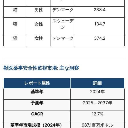
猫
男性
デンマーク
238.4
スウェーデ
猫
女性
134.7
ン
猫
女性
デンマーク
374.2
獣医薬事安全性監視市場: 主な洞察
レポート属性
詳細
基準年
2024年
予測年
2025－2037年
CAGR
12.7%
基準年市場規模（
2024
年）
987.1百万米ドル