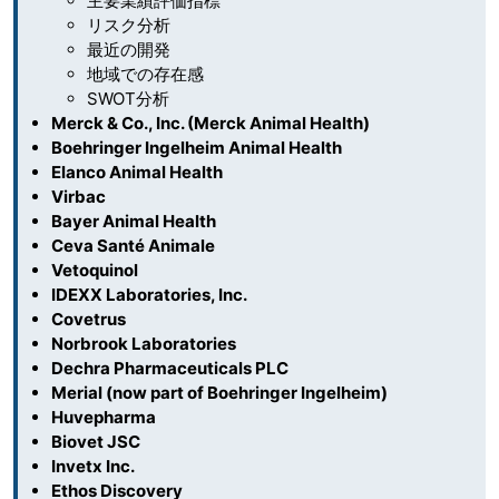
主要業績評価指標
リスク分析
最近の開発
地域での存在感
SWOT分析
Merck & Co., Inc. (Merck Animal Health)
Boehringer Ingelheim Animal Health
Elanco Animal Health
Virbac
Bayer Animal Health
Ceva Santé Animale
Vetoquinol
IDEXX Laboratories, Inc.
Covetrus
Norbrook Laboratories
Dechra Pharmaceuticals PLC
Merial (now part of Boehringer Ingelheim)
Huvepharma
Biovet JSC
Invetx Inc.
Ethos Discovery