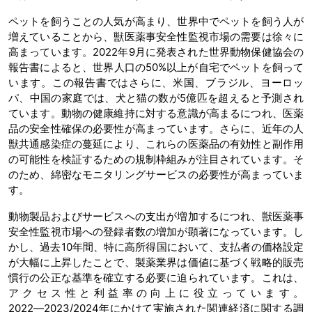
ペットを飼うことの人気が高まり、世界中でペットを飼う人が
増えていることから、獣医薬事安全性監視市場の需要は徐々に
高まっています。2022年9月に発表された世界動物保健協会の
報告書によると、世界人口の50%以上が自宅でペットを飼って
います。この報告書ではさらに、米国、ブラジル、ヨーロッ
パ、中国の家庭では、犬と猫の数が5億匹を超えると予測され
ています。動物の健康維持に対する意識が高まるにつれ、医薬
品の安全性確保の必要性が高まっています。さらに、近年の人
獣共通感染症の蔓延により、これらの医薬品の有効性と副作用
の可能性を検証するための規制枠組みが注目されています。そ
のため、綿密なモニタリングサービスの必要性が高まっていま
す。
動物製品およびサービスへの支出が増加するにつれ、獣医薬事
安全性監視市場への登録者数の増加が顕著になっています。し
かし、過去10年間、特に高所得国において、支払者の価格設定
が大幅に上昇したことで、製薬業界は価値に基づく戦略的販売
慣行の公正な基準を確立する必要に迫られています。これは、
アクセス性と利益率の向上に役立っています。
2022―2023/2024年にかけて実施された関連経済に関する調