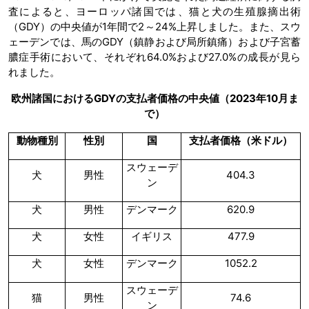
査によると、ヨーロッパ諸国では​​、猫と犬の生殖腺摘出術
（GDY）の中央値が1年間で2～24%上昇しました。また、スウ
ェーデンでは、馬のGDY（鎮静および局所鎮痛）および子宮蓄
膿症手術において、それぞれ64.0%および27.0%の成長が見ら
れました。
欧州諸国におけるGDYの支払者価格の中央値（2023年10月ま
で）
動物種別
性別
国
支払者価格（米ドル）
スウェーデ
犬
男性
404.3
ン
犬
男性
デンマーク
620.9
犬
女性
イギリス
477.9
犬
女性
デンマーク
1052.2
スウェーデ
猫
男性
74.6
ン