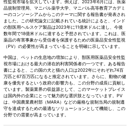
性監視市場を拡大しています。例えば、2023年6月には、医薬
品規制管理局、マニパル薬学大学、マニパル高等教育アカデミ
ーのコンソーシアムからこのテーマに関する報告書が発表され
ました。この研究論文に記載されている統計によると、インド
の獣医用ヘルスケア製品は2023年に11億米ドルに達し、今後
数年間で18億米ドルに達すると予想されています。これは、医
薬品の有害事象から受信者を保護するための医薬品安全性監視
（PV）の必要性が高まっていることを明確に示しています。
中国は、ペットの生息地の増加により、獣医用医薬品安全性監
視市場における最大の潜在的利害関係者の一つです。ある報告
書によると、この国の犬と猫の人口は2022年にそれぞれ74百
万匹と67百万匹になると推定されています。さらに、動物の健
康を優先するという政府の影響力も、この分野の成長に貢献し
ています。製薬業界の収益源として、このマーケットプレイス
は国内外の企業にとって魅力的な選択肢となっています。PV
は、中国農業農村部（MARA）などの厳格な規制当局の規制遵
守を達成するための最適なソリューションとして機能し、この
分野での需要が高まっています。