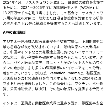
2024年4月、サスカチュワン州政府は、最先端の教育を実施す
るために、2024―2025年度に西部獣医学大学（WCVM）に
13.2百万米ドルを割り当てました。この基金は、サスカチュワ
ン州の学生を対象に、地方または混合診療所を対象とする研修
の空きポスト25件に補助金を提供することも計画しています。
APAC市場統計
アジア太平洋地域の獣医薬事安全性監視市場は、予測期間中に
最も急速な成長が見込まれています。動物医療への支出増加
と、中国やインドなどの発展途上国におけるバイオエコノミー
の拡大は、高い利益率を確保する機会をもたらしています。さ
らに、バイオ医薬品業界、特にヒトとそのペットのためのワク
チンの進歩は、より多くの製薬業界のパイオニアをこの分野に
惹きつけています。例えば、Vetnation Pharmaは、獣医医療
と医薬品を含む関連商品を専門とする新子会社を2024年に設
立する計画を発表しました。この新会社は、ワクチン、抗生物
質、栄養補助食品、駆虫剤、その他の治療法を提供する予定で
す。
インドは、医薬品と動物医療業界に重点を置き、獣医薬事安全