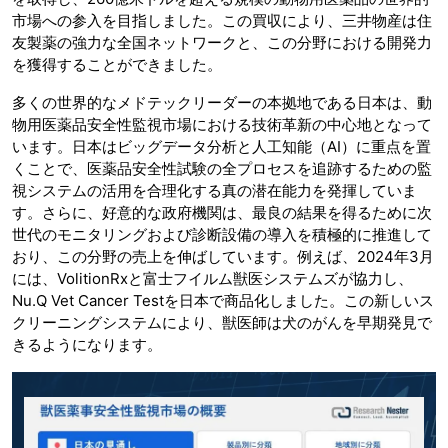
市場への参入を目指しました。この買収により、三井物産は住
友製薬の強力な全国ネットワークと、この分野における開発力
を獲得することができました。
多くの世界的なメドテックリーダーの本拠地である日本は、動
物用医薬品安全性監視市場における技術革新の中心地となって
います。日本はビッグデータ分析と人工知能（AI）に重点を置
くことで、医薬品安全性試験の全プロセスを追跡するための監
視システムの活用を合理化する真の潜在能力を発揮していま
す。さらに、好意的な政府機関は、最良の結果を得るために次
世代のモニタリングおよび診断設備の導入を積極的に推進して
おり、この分野の売上を伸ばしています。例えば、2024年3月
には、VolitionRxと富士フイルム獣医システムズが協力し、
Nu.Q Vet Cancer Testを日本で商品化しました。この新しいス
クリーニングシステムにより、獣医師は犬のがんを早期発見で
きるようになります。