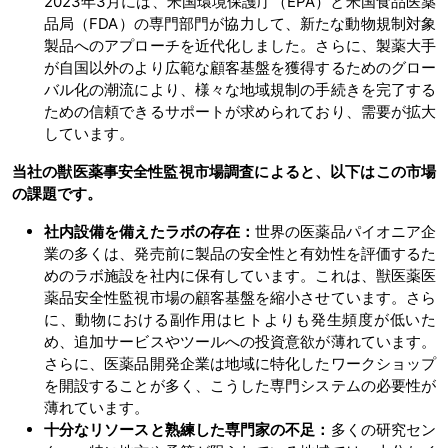
2023年3月には、米国環境保護庁（EPA）と米国食品医薬
品局（FDA）の専門部門が協力して、新たな動物規制対象
製品へのアプローチを近代化しました。さらに、製薬大手
が自国以外のより広範な顧客基盤を獲得するためのグロー
バル化の潮流により、様々な地域規制の手続きを完了する
ための信頼できるサポートが求められており、需要が拡大
しています。
当社の獣医薬事安全性監視市場調査によると、以下はこの市場
の課題です。
社内設備を備えたラボの存在：
世界の医薬品パイオニア企
業の多くは、発売前に製品の安全性と有効性を評価するた
めのラボ施設を社内に保有しています。これは、獣医薬医
薬品安全性監視市場の顧客基盤を縮小させています。さら
に、動物における副作用はヒトよりも発生頻度が低いた
め、追加サービスやツールへの投資意欲が薄れています。
さらに、医薬品開発企業は地域に特化したワークショップ
を開設することが多く、こうした専門システムの必要性が
薄れています。
十分なリソースと熟練した専門家の不足：
多くの研究セン