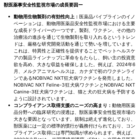
獣医薬事安全性監視市場の
成長要因ー
動物用生物製剤の有効性向上：
医薬品パイプラインのイノ
ベーションは、動物用医薬品安全性監視市場における主要
な成長ドライバーの一つです。製剤、ワクチン、その他の
治療法の進歩を通じて生物製剤を取り入れるというトレン
ドは、厳格な研究開発活動を通じて勢いを増しています。
これは、特異性と正確性を提供することでペットヘルスケ
アの製品ラインナップに革命をもたらし、飼い主の投資意
欲を高め、大きな収益を確保しました。例えば、2024年6
月、メルクアニマルヘルスは、カナダで初のワクチンライ
ンであるNOBIVAC NXT狂犬病ワクチンを発売しました。
NOBIVAC NXT Feline-3狂犬病ワクチンとNOBIVAC NXT
Canine-3狂犬病ワクチンは、猫と犬の狂犬病を予防する
ように設計されています。
コンプライアンス取得支援のニーズの高まり：
動物用医薬
品分野への臨床研究の浸透は、獣医薬事安全性監視市場の
大きな要因となっています。規制は絶えず進化しており、
獣医薬には一定の標準的慣行が義務付けられており、コン
プライアンス取得には専門知識が求められます。例えば、