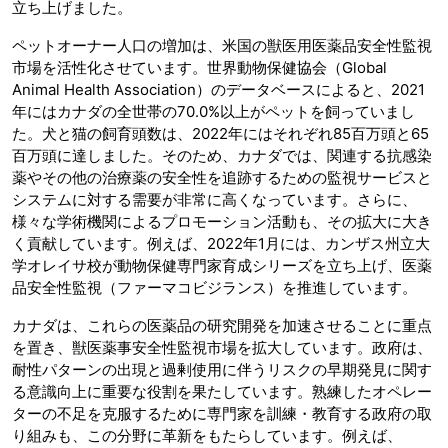
立ち上げました。
ペットオーナー人口の増加は、米国の獣医用医薬品安全性監視
市場を活性化させています。世界動物保健協会（Global
Animal Health Association）のデータベースによると、2021
年にはカナダの全世帯の70.0%以上がペットを飼っていまし
た。犬と猫の飼育頭数は、2022年にはそれぞれ85百万頭と65
百万頭に達しました。そのため、カナダでは、関連する抗感染
薬やその他の治療薬の安全性を追跡するための監視サービスと
システムに対する需要が非常に高くなっています。さらに、
様々な学術機関によるプロモーション活動も、その拡大に大き
く貢献しています。例えば、2022年1月には、カンザス州立大
学オレイサ校が動物保健専門家育成シリーズを立ち上げ、医薬
品安全性監視（ファーマコビジランス）を推進しています。
カナダは、これらの医薬品の研究開発を加速させることに重点
を置き、獣医薬事安全性監視市場を拡大しています。政府は、
耐性パターンの出現と過剰使用に伴うリスクの早期発見に関す
る意識向上に重要な役割を果たしています。熟練したオペレー
ターの不足を克服するために専門家を訓練・教育する政府の取
り組みも、この分野に革新をもたらしています。例えば、