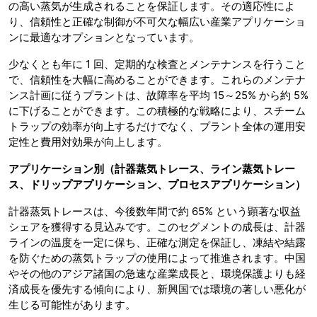
の高い蒸気が生成されることを保証します。その適応性によ
り、信頼性と正確な制御が不可欠な幅広い産業アプリケーショ
ンに最適なオプションとなっています。
少なくとも年に 1 回、定期的な検査とメンテナンスを行うこと
で、信頼性を大幅に高めることができます。これらのメンテナ
ンス計画に従うプラントは、故障率を平均 15～25% から約 5%
に下げることができます。この積極的な戦略により、スチーム
トラップの効率が向上するだけでなく、プラント全体の運用安
定性と費用対効果が向上します。
アプリケーション別（計器蒸気トレース、ライン蒸気トレー
ス、ドリップアプリケーション、プロセスアプリケーション）
計器蒸気トレースは、今後数年間で約 65% という顕著な収益
シェアを獲得する見込みです。このセグメントの成長は、計器
ラインの温度を一定に保ち、正確な測定を保証し、凍結や結露
を防ぐための蒸気トラップの使用によって推進されます。中国
やその他のアジア諸国の急速な産業成長と、環境保護よりも経
済成長を優先する傾向により、新興国では環境の著しい悪化が
生じる可能性があります。