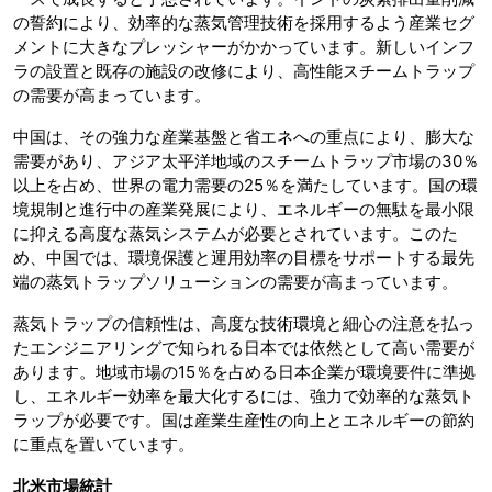
の誓約により、効率的な蒸気管理技術を採用するよう産業セグ
メントに大きなプレッシャーがかかっています。新しいインフ
ラの設置と既存の施設の改修により、高性能スチームトラップ
の需要が高まっています。
中国は、その強力な産業基盤と省エネへの重点により、膨大な
需要があり、アジア太平洋地域のスチームトラップ市場の30％
以上を占め、世界の電力需要の25％を満たしています。国の環
境規制と進行中の産業発展により、エネルギーの無駄を最小限
に抑える高度な蒸気システムが必要とされています。このた
め、中国では、環境保護と運用効率の目標をサポートする最先
端の蒸気トラップソリューションの需要が高まっています。
蒸気トラップの信頼性は、高度な技術環境と細心の注意を払っ
たエンジニアリングで知られる日本では依然として高い需要が
あります。地域市場の15％を占める日本企業が環境要件に準拠
し、エネルギー効率を最大化するには、強力で効率的な蒸気ト
ラップが必要です。国は産業生産性の向上とエネルギーの節約
に重点を置いています。
北米市場統計