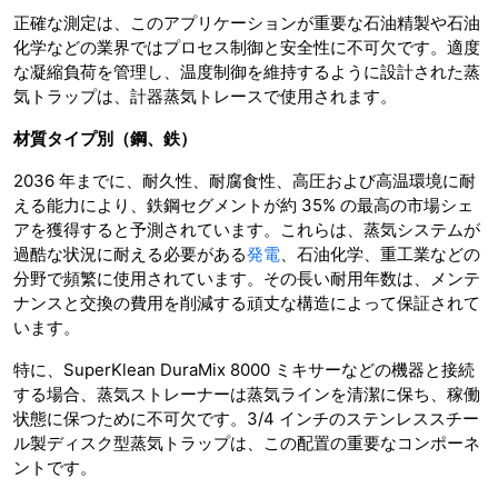
正確な測定は、このアプリケーションが重要な石油精製や石油
化学などの業界ではプロセス制御と安全性に不可欠です。適度
な凝縮負荷を管理し、温度制御を維持するように設計された蒸
気トラップは、計器蒸気トレースで使用されます。
材質タイプ別（鋼、鉄）
2036 年までに、耐久性、耐腐食性、高圧および高温環境に耐
える能力により、鉄鋼セグメントが約 35% の最高の市場シェ
アを獲得すると予測されています。これらは、蒸気システムが
過酷な状況に耐える必要がある
発電
、石油化学、重工業などの
分野で頻繁に使用されています。その長い耐用年数は、メンテ
ナンスと交換の費用を削減する頑丈な構造によって保証されて
います。
特に、SuperKlean DuraMix 8000 ミキサーなどの機器と接続
する場合、蒸気ストレーナーは蒸気ラインを清潔に保ち、稼働
状態に保つために不可欠です。3/4 インチのステンレススチー
ル製ディスク型蒸気トラップは、この配置の重要なコンポーネ
ントです。