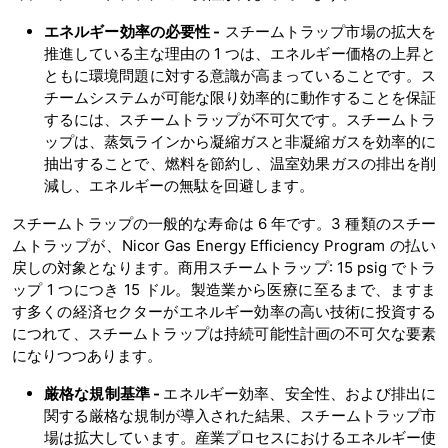
エネルギー効率の必要性 -
スチームトラップ市場の拡大を
推進している主な理由の 1 つは、エネルギー価格の上昇と
ともに環境問題に対する意識が高まっていることです。ス
チームシステムが可能な限り効率的に動作することを保証
するには、スチームトラップが不可欠です。スチームトラ
ップは、蒸気ラインから凝縮ガスと非凝縮ガスを効率的に
抽出することで、燃料を節約し、温室効果ガスの排出を削
減し、エネルギーの無駄を回避します。
スチームトラップの一般的な寿命は 6 年です。3 種類のスチー
ムトラップが、Nicor Gas Energy Efficiency Program の払い
戻しの対象となります。商用スチームトラップ: 15 psig でトラ
ップ 1 つにつき 15 ドル。製造業から医療に至るまで、ますま
す多くの経済セクターがエネルギー効率の高い技術に投資する
につれて、スチームトラップは持続可能性計画の不可欠な要素
になりつつあります。
厳格な規制基準 -
エネルギー効率、安全性、および排出に
関する厳格な規制が導入された結果、スチームトラップ市
場は拡大しています。産業プロセスにおけるエネルギー使