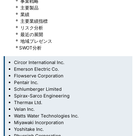
º 事業戦略
º 主要製品
º 業績
º 主要業績指標
º リスク分析
º 最近の展開
º 地域プレゼンス
º SWOT分析
Circor International Inc.
Emerson Electric Co.
Flowserve Corporation
Pentair Inc.
Schlumberger Limited
Spirax-Sarco Engineering
Thermax Ltd.
Velan Inc.
Watts Water Technologies Inc.
Miyawaki Incorporation
Yoshitake Inc.
Phucsinh Corporation