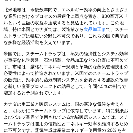
北米地域は、今後数年間で、エネルギー効率の向上とさまざま
な業界におけるプロセスの最適化に重点を置き、830百万米ド
ルという巨額の収益を達成すると見込まれています。この地
域、特に米国とカナダでは、製造業から
食品加工ま
で、スチー
ムトラップは幅広い分野に不可欠であり、これらの国で典型的
な多様な経済活動を支えています。
米国では、スチームトラップは、蒸気の経済性とシステム効率
が重要な化学製造、石油精製、食品加工などの分野に不可欠で
す。市場は、厳格なエネルギー規則と革新的な蒸気管理技術の
必要性によって推進されています。米国でのスチームトラップ
の販売は、効率的な蒸気制御システムを必要とする施設の改善
と新しい産業プロジェクトの結果として、年間4.5％の割合で
増加すると予測されています。
カナダの重工業と暖房システムは、国の寒冷な気候を考える
と、明らかにスチームトラップに依存しています。特に製紙お
よびパルプ業界で使用されている地域暖房システムでは、スチ
ームトラップは運用の信頼性とエネルギー効率を維持するため
に不可欠です。蒸気生成は産業エネルギー使用量の 20% を占