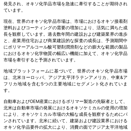
発見され、オキソ化学品市場を急速に牽引することが期待され
ています。
現在、世界のオキソ化学品市場は、市場におけるオキソ接着剤
塗料およびコーティングの需要の増加により、活気に満ちた成
長を観察しています。過去数年間の建設および建築業界の進歩
と、産業用住宅および商業建設的な探査の成長は、予測期間中
にポリマーアルコール酸可塑剤潤滑剤などの膨大な範囲の製品
におけるオキソ化学物質の幅広い機能に加えて、オキソ化学品
市場を牽引すると予測されています。
地域プラットフォームに基づいて、世界のオキソ化学品市場
は、北米ヨーロッパ、アジア太平洋ラテンアメリカ、中東&ア
フリカ地域を含む5つの主要地域にセグメント化されていま
す。
自動車およびOEM産業におけるポリマー製造の先駆者として、
北米は自動車市場の発展におけるオキソケミカルの使用の増加
により、オキソケミカル市場の大幅な成長を観察するためにパ
ンされています。北米に続いて、建築および建設業界における
オキソ化学品要件の拡大により、消費の面でアジア太平洋地域