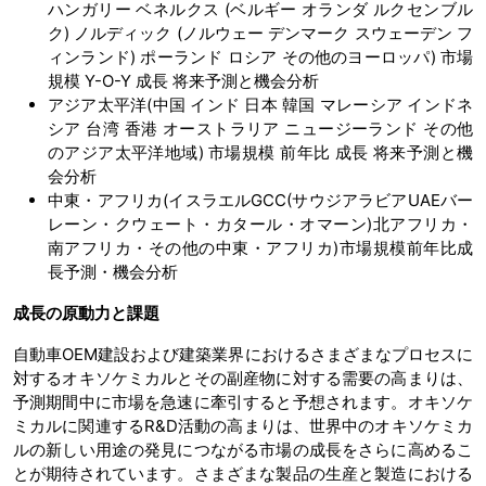
ハンガリー ベネルクス (ベルギー オランダ ルクセンブル
ク) ノルディック (ノルウェー デンマーク スウェーデン フ
ィンランド) ポーランド ロシア その他のヨーロッパ) 市場
規模 Y-O-Y 成長 将来予測と機会分析
アジア太平洋(中国 インド 日本 韓国 マレーシア インドネ
シア 台湾 香港 オーストラリア ニュージーランド その他
のアジア太平洋地域) 市場規模 前年比 成長 将来予測と機
会分析
中東・アフリカ(イスラエルGCC(サウジアラビアUAEバー
レーン・クウェート・カタール・オマーン)北アフリカ・
南アフリカ・その他の中東・アフリカ)市場規模前年比成
長予測・機会分析
成長の原動力と課題
自動車OEM建設および建築業界におけるさまざまなプロセスに
対するオキソケミカルとその副産物に対する需要の高まりは、
予測期間中に市場を急速に牽引すると予想されます。オキソケ
ミカルに関連するR&D活動の高まりは、世界中のオキソケミカ
ルの新しい用途の発見につながる市場の成長をさらに高めるこ
とが期待されています。さまざまな製品の生産と製造における