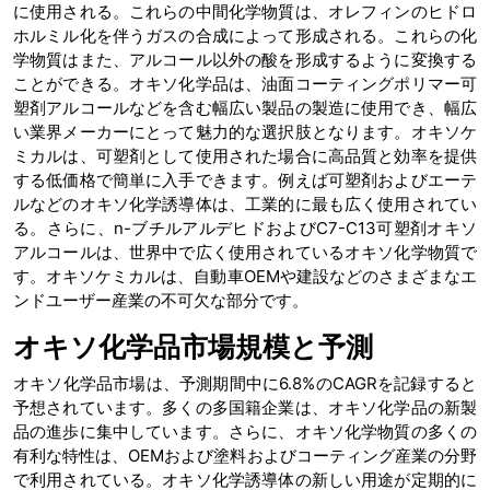
に使用される。これらの中間化学物質は、オレフィンのヒドロ
ホルミル化を伴うガスの合成によって形成される。これらの化
学物質はまた、アルコール以外の酸を形成するように変換する
ことができる。オキソ化学品は、油面コーティングポリマー可
塑剤アルコールなどを含む幅広い製品の製造に使用でき、幅広
い業界メーカーにとって魅力的な選択肢となります。オキソケ
ミカルは、可塑剤として使用された場合に高品質と効率を提供
する低価格で簡単に入手できます。例えば可塑剤およびエーテ
ルなどのオキソ化学誘導体は、工業的に最も広く使用されてい
る。さらに、n-ブチルアルデヒドおよびC7-C13可塑剤オキソ
アルコールは、世界中で広く使用されているオキソ化学物質で
す。オキソケミカルは、自動車OEMや建設などのさまざまなエ
ンドユーザー産業の不可欠な部分です。
オキソ化学品市場規模と予測
オキソ化学品市場は、予測期間中に6.8%のCAGRを記録すると
予想されています。多くの多国籍企業は、オキソ化学品の新製
品の進歩に集中しています。さらに、オキソ化学物質の多くの
有利な特性は、OEMおよび塗料およびコーティング産業の分野
で利用されている。オキソ化学誘導体の新しい用途が定期的に