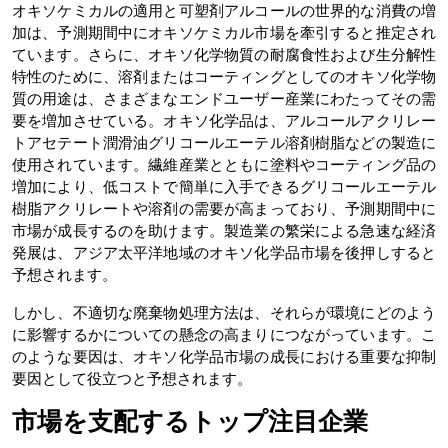
オキソケミカルの適用と可塑剤アルコールの世界的な消費の増
加は、予測期間中にオキソケミカル市場を牽引すると推定され
ています。さらに、オキソ化学物質の耐腐食性および生分解性
特性のために、溶剤またはコーティングとしてのオキソ化学物
質の用途は、さまざまなエンドユーザー産業にわたってその需
要を増加させている。オキソ化学品は、アルコールアクリレー
トアセテート潤滑油グリコールエーテル溶剤樹脂などの製造に
使用されています。繊維産業とともに塗料やコーティング品の
増加により、低コストで簡単に入手できるグリコールエーテル
樹脂アクリレートや溶剤の需要が高まっており、予測期間中に
市場が成長するのを助けます。製造業の繁栄による急速な経済
発展は、アジア太平洋地域のオキソ化学品市場を後押しすると
予想されます。
しかし、不適切な廃棄物処理方法は、それらが環境にどのよう
に影響するかについての懸念の高まりにつながっています。こ
のような要因は、オキソ化学品市場の成長における重要な抑制
要因として役立つと予想されます。
市場を支配するトップ注目企業