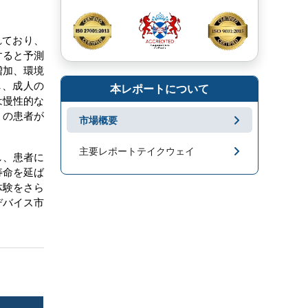
れており、
すると予測
増加、環境
し、成人の
本レポートについて
は慢性的な
くの患者が
市場概要
主要レポートテイクウェイ
し、患者に
寿命を延ば
市場地域分析
体験をさら
デバイス市
成長促進要因と課題
セグメンテーション
キープレーヤー
市場ニュース