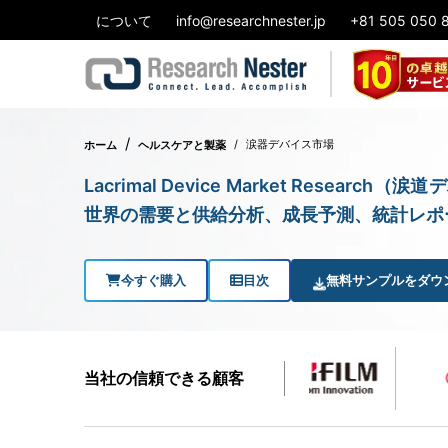
について
info@researchnester.jp
+81 505 050 
涙器デバイス市場
ホーム
ヘルスケアと製薬
Lacrimal Device Market Rese
世界の需要と供給分析、成長予測、統計レポート
今すぐ購入
目次
無料サンプルをダウ
当社の信頼できる顧客