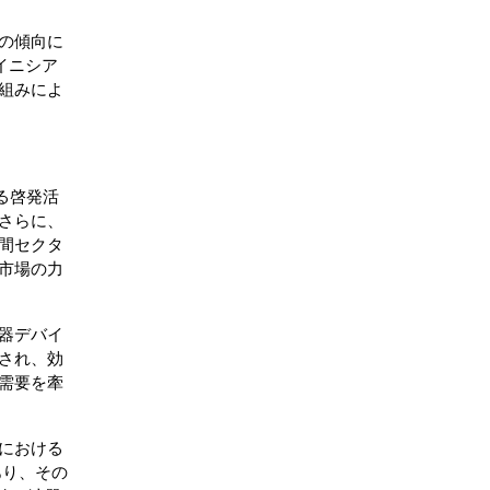
の傾向に
イニシア
組みによ
る啓発活
さらに、
間セクタ
市場の力
器デバイ
され、効
需要を牽
における
があり、その