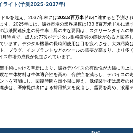
ト(予測2025-2037年)
万米ドルを超え、2037年末には
203.8百万米ドル
に達すると予測さ
ます。2025年には、涙器市場の業界規模は133.8百万米ドルに達
の涙液関連疾患の発生率上昇の主な要因は、スクリーンタイムの
2025年1月時点で、成人の77%がデジタル眼精疲労の症状があると回答
用しています。デジタル機器の長時間使用は目を疲れさせ、大気汚染
ト、プラグ、インプラントなどのツールの需要が高まり、より多
イス市場の成長が促進されています。
襲手術における革新により、涙器デバイスの有効性が大幅に向上
度な生体材料は生体適合性を高め、合併症を減らし、デバイスの
ントを可能にし、回復時間を最小限に抑え、低侵襲手術は患者の
進歩は、医療提供者による採用拡大を促進し、需要を高め、涙器