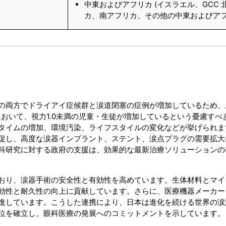
中東およびアフリカ (イスラエル、GCC 
カ、南アフリカ、その他の中東およびアフ
の両方でドライアイ症候群と涙道閉塞の症例が増加しているため、
において、視力1.0未満の児童・生徒が増加しているという憂慮すべ
タイムの増加、環境汚染、ライフスタイルの変化などが挙げられま
促し、高度な涙器インプラント、ステント、涙点プラグの需要拡大
科研究に対する政府の支援は、効果的な最新治療ソリューションの
おり、涙器手術の安全性と有効性を高めています。生体材料とマイ
効性と耐久性の向上に貢献しています。さらに、医療機器メーカー
進しています。こうした連携により、日本は進化を続ける世界の涙
位を確立し、眼科医療の発展へのコミットメントを示しています
。