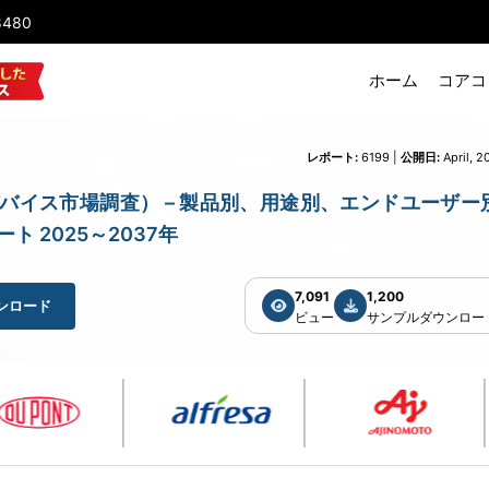
8480
ホーム
コアコ
レポート:
6199 |
公開日:
April, 2
arch（涙道デバイス市場調査） – 製品別、用途別、エンドユーザー別
 2025～2037年
7,091
1,200
ンロード
ビュー
サンプルダウンロー