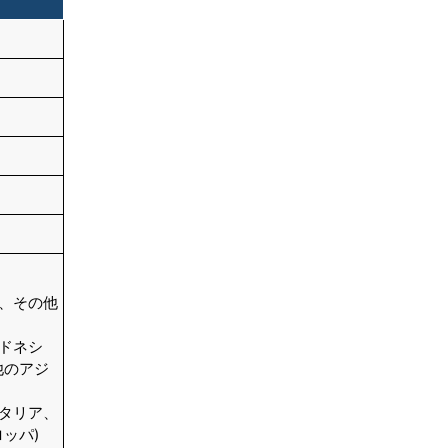
結論
目次
関連レポート
よくある質問
ン、その他
ンドネシ
他のアジ
イタリア、
ッパ)