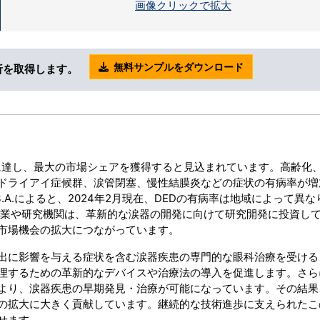
画像クリックで拡大
無料サンプルをダウンロード
析を取得します。
5%に達し、最大の市場シェアを獲得すると見込まれています。高齢化
ドライアイ症候群、涙管閉塞、慢性結膜炎などの症状の有病率が増
ia S.A.によると、2024年2月現在、DEDの有病率は地域によって異
手企業や研究機関は、革新的な涙器の開発に向けて研究開発に投資し
市場機会の拡大につながっています。
出に影響を与える症状を含む涙器疾患の専門的な眼科治療を受ける
理するための革新的なデバイスや治療法の導入を促進します。さら
より、涙器疾患の早期発見・治療が可能になっています。その結果
の拡大に大きく貢献しています。継続的な技術進歩に支えられたこ
せます。