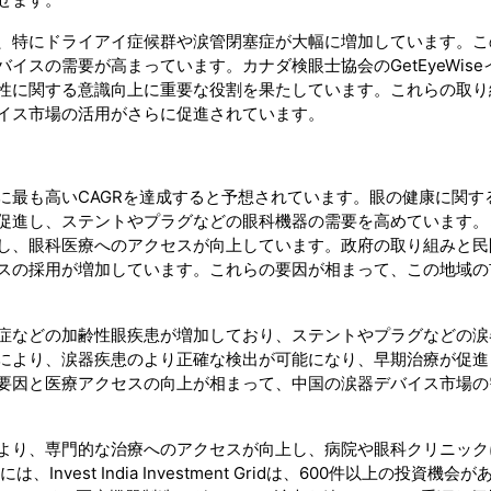
、特にドライアイ症候群や涙管閉塞症が大幅に増加しています。こ
スの需要が高まっています。カナダ検眼士協会のGetEyeWise
性に関する意識向上に重要な役割を果たしています。これらの取り
イス市場の活用がさらに促進されています。
に最も高いCAGRを達成すると予想されています。眼の健康に関す
促進し、ステントやプラグなどの眼科機器の需要を高めています。
し、眼科医療へのアクセスが向上しています。政府の取り組みと民
スの採用が増加しています。これらの要因が相まって、この地域の
症などの加齢性眼疾患が増加しており、ステントやプラグなどの涙
により、涙器疾患のより正確な検出が可能になり、早期治療が促進
要因と医療アクセスの向上が相まって、中国の涙器デバイス市場の
より、専門的な治療へのアクセスが向上し、病院や眼科クリニック
vest India Investment Gridは、600件以上の投資機会