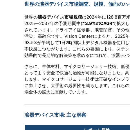
世界の涙器デバイス市場調査、規模、傾向のハイライ
世界の
涙器デバイス市場規模
は2024年に128.8百
2025ー2037年の予測期間中に
3.9%のCAGR
で拡大し
されています。ドライアイ症候群、涙管閉塞、その他
汚染、高齢化です。Vision Centerによると、
93.5%が平均して1日2時間以上デジタル機器を使
不快感につながります。これらの要因により、ステン
効果的で長期的な解決策を求めるにつれて、涙器デバ
さらに、生体材料、マイクロサージェリー技術、低侵
とってより安全で快適な治療が可能になりました。高
します。マイクロサージェリー技術は正確なインプラ
に向上させ、大手術の必要性を減らします。これらの
場全体の拡大に貢献しています。
涙器デバイス市場: 主な洞察