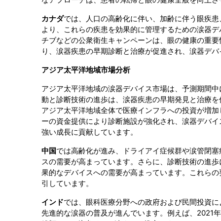
カナダ
では、人口の高齢化に伴い、加齢に伴う眼疾患
より、これらの疾患を効果的に管理するための涙器デバイ
チブなどの公衆衛生キャンペーンは、眼の健康の重要
り、涙器疾患の早期診断と治療が促進され、涙器デバ
アジア太平洋地域市場分析
アジア太平洋地域の涙器デバイス市場は、予測期間中
動と診断技術の進歩は、涙器疾患の早期発見と治療を
アジア太平洋地域全体で医療インフラへの投資が増加
ーの資金提供により診断施設が強化され、涙器デバイ
強い成長に貢献しています。
中国
では高齢化が進み、ドライアイ症候群や涙管閉塞
スの需要が高まっています。さらに、診断技術の進歩
果的なデバイスへの需要が高まっています。これらの
引しています。
インド
では、眼科医療分野への政府および民間投資に
先進的な涙器の普及が進んでいます。例えば、2021年には、In