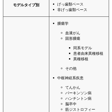
げっ歯類ベース
モデルタイプ別
非げっ歯類ベース
腫瘍学
血液がん
固形腫瘍
同系モデル
患者由来異種移植
異種移植
その他
中枢神経系疾患
てんかん
パーキンソン病
ハンチントン病
脳卒中
筋ジストロフィー