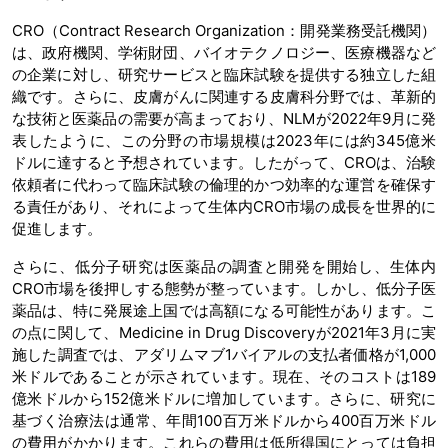
CRO（Contract Research Organization：開発業務受託機関）
は、政府機関、学術財団、バイオテクノロジー、医療機器など
の企業に対し、研究サービスと臨床試験を提供する独立した組
織です。さらに、皮膚がんに関連する皮膚科分野では、革新的
な技術と医薬品の需要が高まっており、NLMが2022年9月に発
表したように、この分野の市場規模は2023年には約345億米
ドルに達すると予想されています。したがって、CROは、治験
依頼者に代わって臨床試験の倫理的かつ効率的な運営を確保す
る責任があり、それによって生体内CRO市場の成長を世界的に
促進します。
さらに、低分子研究は医薬品の調査と開発を開始し、生体内
CRO市場を後押しする態勢が整っています。しかし、低分子医
薬品は、特に発展途上国では高額になる可能性があります。こ
の点に関して、Medicine in Drug Discoveryが2021年3月に実
施した調査では、アダリムマブ1バイアルの支払者価格が1,000
米ドルであることが示されています。現在、そのコストは189
億米ドルから152億米ドルに増加しています。さらに、研究に
基づく治療法は通常、年間100百万米ドルから400百万米ドル
の費用がかかります。これらの費用は低所得国にとっては負担