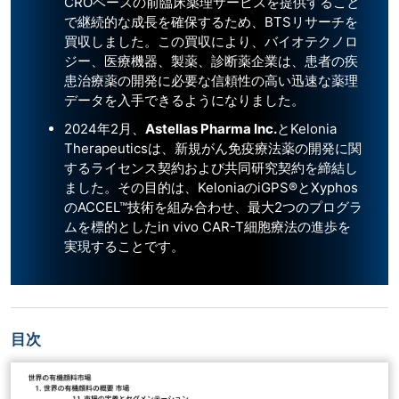
CROベースの前臨床薬理サービスを提供すること
で継続的な成長を確保するため、BTSリサーチを
買収しました。この買収により、バイオテクノロ
ジー、医療機器、製薬、診断薬企業は、患者の疾
患治療薬の開発に必要な信頼性の高い迅速な薬理
データを入手できるようになりました。
2024年2月、
Astellas Pharma Inc.
とKelonia
Therapeuticsは、新規がん免疫療法薬の開発に関
するライセンス契約および共同研究契約を締結し
ました。その目的は、KeloniaのiGPS®とXyphos
のACCEL™技術を組み合わせ、最大2つのプログラ
ムを標的としたin vivo CAR-T細胞療法の進歩を
実現することです。
目次