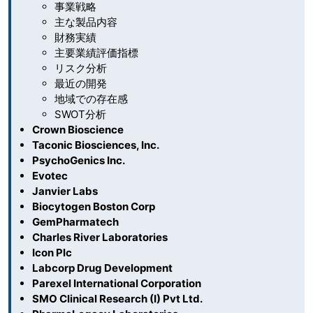
事業戦略
主な製品内容
財務実績
主要業績評価指標
リスク分析
最近の開発
地域での存在感
SWOT分析
Crown Bioscience
Taconic Biosciences, Inc.
PsychoGenics Inc.
Evotec
Janvier Labs
Biocytogen Boston Corp
GemPharmatech
Charles River Laboratories
Icon Plc
Labcorp Drug Development
Parexel International Corporation
SMO Clinical Research (I) Pvt Ltd.