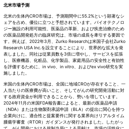
北米市場予測
北米の生体内CRO市場は、予測期間中に55.2%という顕著なシ
ェアを占め、優位に立つと予想されています。バイオテクノロ
ジー施設の利用可能性、医薬品の革新、および疾患治療のため
の医薬品開発処方の臨床研究は、市場の成長を牽引する要因で
す。例えば、2022年3月、Zurko Researchは米国子会社Zurko
Research USA Inc.を設立することにより、世界的な拡大を発
表しました。同社は従業員数を3倍に増やし、サービスを拡張
し、医療機器、化粧品、化学製品、家庭用品の安全性と有効性
を評価するために、in vivo、in vitro、およびex vivo研究を実
施しました。
米国の生体内CRO市場は、全国に地域CROが存在すること、一
人当たりの医療費が高いこと、そしてがんの研究開発活動に対
する政府資金が利用できることから、勢いを増しています。
2024年11月の米国FDA報告書によると、最新の医薬品申請
（NDA）または生物製剤承認申請（BLA）の提出に関心を持つ
企業向けに、適合性と提案要件に関する業界向けリアルタイム
腫瘍学審査（RTOR）ガイダンスが発行されました。したがっ
て、がん開発における規制当局による貢献は、市場の活性化に