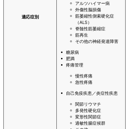
アルツハイマー病
外傷性脳損傷
筋萎縮性側索硬化症
適応症別
（ALS）
脊髄性筋萎縮症
筋再生
その他の神経発達障害
糖尿病
肥満
疼痛管理
慢性疼痛
急性疼痛
自己免疫疾患／炎症性疾患
関節リウマチ
多発性硬化症
変形性関節症
過敏性腸症候群