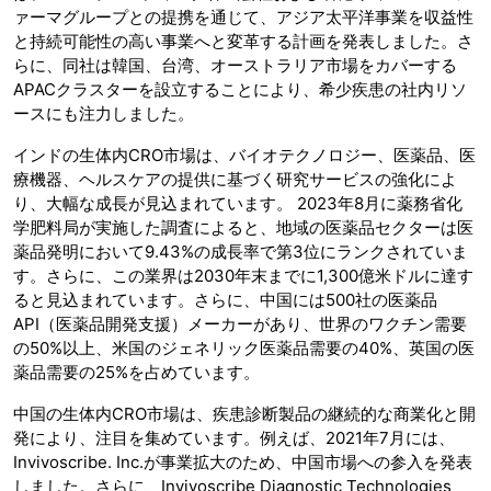
ァーマグループとの提携を通じて、アジア太平洋事業を収益性
と持続可能性の高い事業へと変革する計画を発表しました。さ
らに、同社は韓国、台湾、オーストラリア市場をカバーする
APACクラスターを設立することにより、希少疾患の社内リソ
ースにも注力しました。
インドの生体内CRO市場は、バイオテクノロジー、医薬品、医
療機器、ヘルスケアの提供に基づく研究サービスの強化によ
り、大幅な成長が見込まれています。 2023年8月に薬務省化
学肥料局が実施した調査によると、地域の医薬品セクターは医
薬品発明において9.43%の成長率で第3位にランクされていま
す。さらに、この業界は2030年末までに1,300億米ドルに達す
ると見込まれています。さらに、中国には500社の医薬品
API（医薬品開発支援）メーカーがあり、世界のワクチン需要
の50%以上、米国のジェネリック医薬品需要の40%、英国の医
薬品需要の25%を占めています。
中国の生体内CRO市場は、疾患診断製品の継続的な商業化と開
発により、注目を集めています。例えば、2021年7月には、
Invivoscribe. Inc.が事業拡大のため、中国市場への参入を発表
しました。さらに、Invivoscribe Diagnostic Technologies