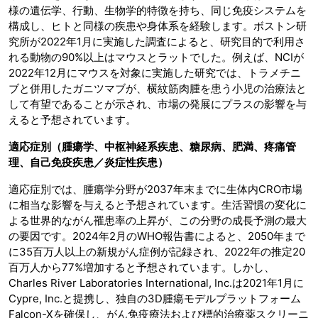
様の遺伝学、行動、生物学的特徴を持ち、同じ免疫システムを
構成し、ヒトと同様の疾患や身体系を経験します。ボストン研
究所が2022年1月に実施した調査によると、研究目的で利用さ
れる動物の90%以上はマウスとラットでした。例えば、NCIが
2022年12月にマウスを対象に実施した研究では、トラメチニ
ブと併用したガニツマブが、横紋筋肉腫を患う小児の治療法と
して有望であることが示され、市場の発展にプラスの影響を与
えると予想されています。
適応症別（腫瘍学、中枢神経系疾患、糖尿病、肥満、疼痛管
理、自己免疫疾患／炎症性疾患）
適応症別では、腫瘍学分野が2037年末までに生体内CRO市場
に相当な影響を与えると予想されています。生活習慣の変化に
よる世界的ながん罹患率の上昇が、この分野の成長予測の最大
の要因です。2024年2月のWHO報告書によると、2050年まで
に35百万人以上の新規がん症例が記録され、2022年の推定20
百万人から77%増加すると予想されています。しかし、
Charles River Laboratories International, Inc.は2021年1月に
Cypre, Inc.と提携し、独自の3D腫瘍モデルプラットフォーム
Falcon-Xを確保し、がん免疫療法および標的治療薬スクリーニ