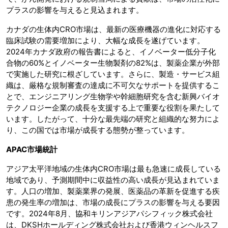
プラスの影響を与えると見込まれます。
カナダの生体内CRO市場は、最新の医療機器の進化に対応する
臨床試験の需要増加により、大幅な成長を遂げています。
2024年カナダ政府の報告書によると、イノベーター低分子化
合物の60%とイノベーター生物製剤の82%は、製薬企業が外部
で実施した研究に根ざしています。さらに、製造・サービス組
織は、厳格な規制審査の達成に不可欠なサポートを提供するこ
とで、エンジニアリング生物学や幹細胞研究を含む新興バイオ
テクノロジー企業の成長を支援する上で重要な役割を果たして
います。したがって、十分な最先端の研究と組織的な努力によ
り、この国では市場が成長する態勢が整っています。
APAC市場統計
アジア太平洋地域の生体内CRO市場は最も急速に成長している
地域であり、予測期間中に収益性の高い成長が見込まれていま
す。人口の増加、製薬業界の発展、医薬品の革新を促進する疾
患の発生率の増加は、市場の成長にプラスの影響を与える要因
です。2024年8月、協和キリンアジアパシフィック株式会社
は、DKSHホールディング株式会社および香港ウィンヘルスフ