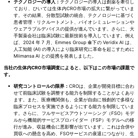
テクノロジーの導入：
テクノロジーの導入は創薬を牽引し
ており、ひいては生体内CRO市場の拡大に繋がっていま
す。その結果、分散型試験の統合、テクノロジーに基づく
患者管理・リクルートメント、バイオシミュレーションや
ウェアラブルデバイスの提供が進んでいます。さらに、大
手製薬会社は臨床試験に最新技術を導入しています。例え
ば、2024 年 7 月、Emmes Group 傘下の Veridix AI は、
人工知能 (AI) の導入により臨床研究に革命を起こすために
Miimansa AI との提携を発表しました。
当社の生体内CRO市場調査によると、以下はこの市場の課題で
す。
研究コントロールの限界：
CROは、企業が開発目標に合わ
せて前臨床試験を調整する能力を制限することがよくあり
ます。また、医療機関側も、企業が自由に独創的で多様な
臨床プロセスを実施できるようにする能力を制限していま
す。さらに、フルサービスアウトソーシング（FSO）モデ
ルから機能的サービスプロバイダー（FSP）モデルへの移
行が進み、収益機会に悪影響が出ています。これは合併や
買収への懸念を高め、FSOサービスの衰退につながり、生