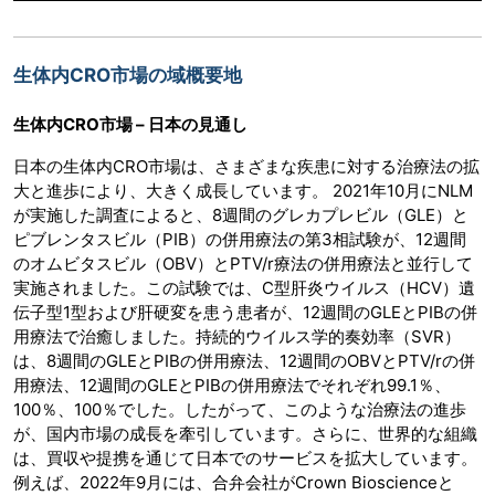
生体内CRO市場の域概要地
生体内CRO市場 – 日本の見通し
日本の生体内CRO市場は、さまざまな疾患に対する治療法の拡
大と進歩により、大きく成長しています。 2021年10月にNLM
が実施した調査によると、8週間のグレカプレビル（GLE）と
ピブレンタスビル（PIB）の併用療法の第3相試験が、12週間
のオムビタスビル（OBV）とPTV/r療法の併用療法と並行して
実施されました。この試験では、C型肝炎ウイルス（HCV）遺
伝子型1型および肝硬変を患う患者が、12週間のGLEとPIBの併
用療法で治癒しました。持続的ウイルス学的奏効率（SVR）
は、8週間のGLEとPIBの併用療法、12週間のOBVとPTV/rの併
用療法、12週間のGLEとPIBの併用療法でそれぞれ99.1％、
100％、100％でした。したがって、このような治療法の進歩
が、国内市場の成長を牽引しています。さらに、世界的な組織
は、買収や提携を通じて日本でのサービスを拡大しています。
例えば、2022年9月には、合弁会社がCrown Bioscienceと