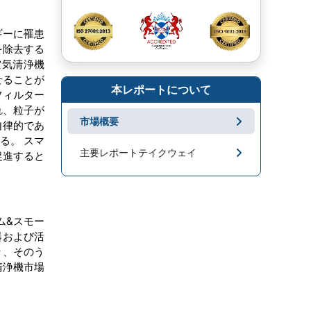
ギーに罹患
を除去する
空気清浄機
せることが
本レポートについて
フィルター
れ、粒子が
市場概要
自律的であ
る。 スマ
主要レポートテイクウェイ
促進すると
市場地域分析
成長促進要因と課題
ム&スモー
器および活
セグメンテーション
り、そのう
清浄機市場
キープレーヤー
市場ニュース