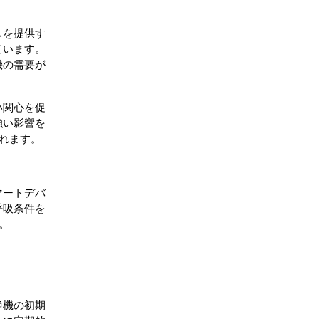
スを提供す
ています。
機の需要が
い関心を促
強い影響を
れます。
マートデバ
呼吸条件を
。
浄機の初期