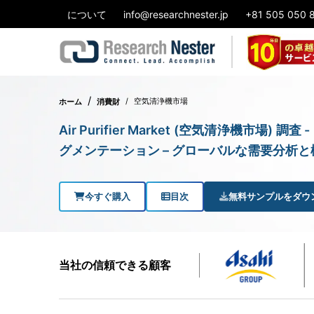
について
info@researchnester.jp
+81 505 050 
空気清浄機市場
ホーム
消費財
Air Purifier Market (空気清浄機
グメンテーション – グローバルな需要分析と
今すぐ購入
目次
無料サンプルをダウ
当社の信頼できる顧客