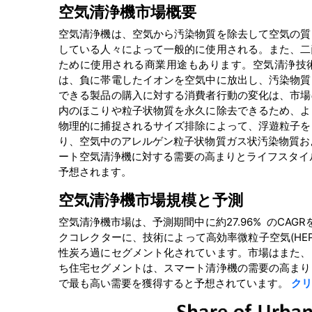
空気清浄機市場概要
空気清浄機は、空気から汚染物質を除去して空気の質
している人々によって一般的に使用される。また、二
ために使用される商業用途もあります。空気清浄技
は、負に帯電したイオンを空気中に放出し、汚染物質
できる製品の購入に対する消費者行動の変化は、市場
内のほこりや粒子状物質を永久に除去できるため、よ
物理的に捕捉されるサイズ排除によって、浮遊粒子を
り、空気中のアレルゲン粒子状物質ガス状汚染物質お
ート空気清浄機に対する需要の高まりとライフスタイ
予想されます。
空気清浄機市場規模と予測
空気清浄機市場は、予測期間中に約27.96% のCA
クコレクターに、技術によって高効率微粒子空気(HEP
性炭ろ過にセグメント化されています。市場はまた、
ち住宅セグメントは、スマート清浄機の需要の高まり
で最も高い需要を獲得すると予想されています。
クリ