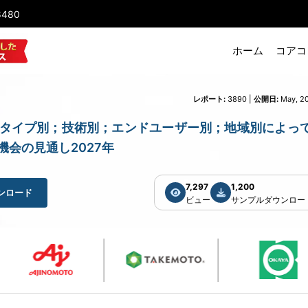
8480
ホーム
コアコ
レポート:
3890 |
公開日:
May, 2
市場) 調査 - タイプ別；技術別；エンドユーザー別；地域別によっ
機会の見通し2027年
7,297
1,200
ンロード
ビュー
サンプルダウンロー