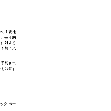
つの主要地
て、毎年約
機に対する
と予想され
と予想され
長を観察す
ィック ポー