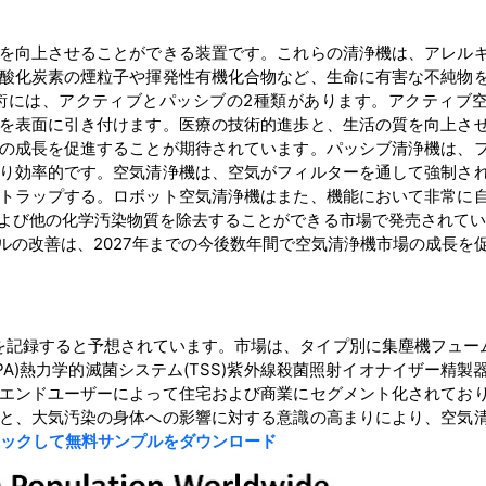
を向上させることができる装置です。これらの清浄機は、アレル
酸化炭素の煙粒子や揮発性有機化合物など、生命に有害な不純物
術には、アクティブとパッシブの2種類があります。アクティブ
を表面に引き付けます。医療の技術的進歩と、生活の質を向上さ
の成長を促進することが期待されています。パッシブ清浄機は、
り効率的です。空気清浄機は、空気がフィルターを通して強制さ
トラップする。ロボット空気清浄機はまた、機能において非常に
よび他の化学汚染物質を除去することができる市場で発売されてい
ルの改善は、2027年までの今後数年間で空気清浄機市場の成長を
GRを記録すると予想されています。市場は、タイプ別に集塵機フュー
A)熱力学的滅菌システム(TSS)紫外線殺菌照射イオナイザー精製
エンドユーザーによって住宅および商業にセグメント化されてお
と、大気汚染の身体への影響に対する意識の高まりにより、空気
ックして無料サンプルをダウンロード