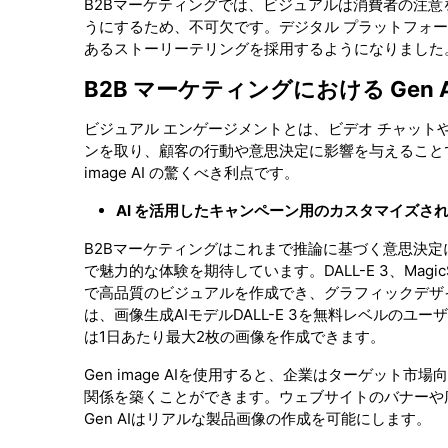
B2Bマーケティングでは、ビジュアルは消費者の注
うにするため、不可欠です。デジタル プラットフォー
あるストーリーテリングを採用するようになりました。ここで
B2B マーケティングにおける Gen A
ビジュアル エンゲージメントとは、ビデオ チャット
ンを取り、顧客の行動や意思決定に影響を与えることで
image AI の驚くべき利点です。
AI を活用したキャンペーン用のカスタマイズさ
B2Bマーケティングはこれまで推論に基づく意思決
で魅力的な体験を期待しています。DALL-E 3、MagicS
で高品質のビジュアルを作成でき、グラフィックデザイン
は、画像生成AIモデルDALL-E 3を無料レベルのユ
は1日あたり最大2枚の画像を作成できます。
Gen image AIを使用すると、企業はターゲッ
関係を築くことができます。ウェブサイトのバナーや
Gen AIはリアルな製品画像の作成を可能にします。