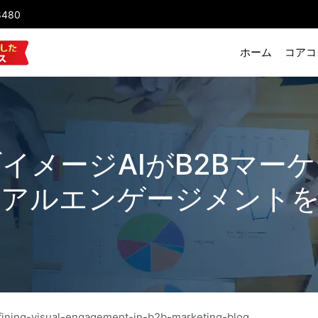
8480
ホーム
コアコ
イメージAIがB2Bマー
アルエンゲージメント
fining-visual-engagement-in-b2b-marketing-blog