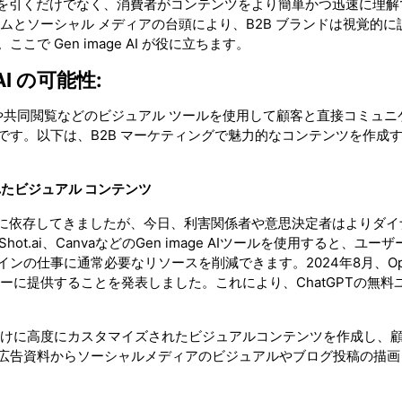
意を引くだけでなく、消費者がコンテンツをより簡単かつ迅速に理解
ムとソーシャル メディアの台頭により、B2B ブランドは視覚的に
 Gen image AI が役に立ちます。
I の可能性:
や共同閲覧などのビジュアル ツールを使用して顧客と直接コミュニ
す。以下は、B2B マーケティングで魅力的なコンテンツを作成する
れたビジュアル コンテンツ
定に依存してきましたが、今日、利害関係者や意思決定者はよりダイ
hot.ai、CanvaなどのGen image AIツールを使用すると、ユー
の仕事に通常必要なリソースを削減できます。2024年8月、Ope
ーザーに提供することを発表しました。これにより、ChatGPTの無料
ト市場向けに高度にカスタマイズされたビジュアルコンテンツを作成し、
広告資料からソーシャルメディアのビジュアルやブログ投稿の描画