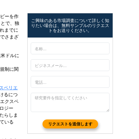
ービーを作
ご興味のある市場調査について詳しく知
ことで、独
りたい場合は、無料サンプルのリクエス
これまでに
トをお送りください。
野でさまざ
億米ドルに
と規制に関
スペリエ
続けるにつ
客エクスペ
ロジー
たらしま
している
リクエストを送信します