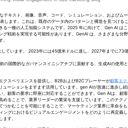
は、新鮮なテキスト、画像、音声、コード、シミュレーション、およびム
を表します。これは、既存のデータ内のパターンと構造を見つける
一種の人工知能システムです。2025 年に向けて、Gen AI は
グ戦術を実現する可能性があります。GenAI は、さまざまな分
す。
しています。 2023年には45億米ドルに達し、2027年までに73
技術の国際的なガバナンスイニシアチブに貢献する、生成AIの使用
クスペリエンスを提供し、B2BおよびB2Cプレーヤーが
顧客エク
リューションをますます活用しています。gen AIが急速に進歩し
、顧客の要求に即座に対応することができます。Gen AIは、顧
高めることで、業界リーダーの繁栄を支援しています。このテクノ
てつかむことを可能にすることで、マーケティング業界に革命をも
マーケティングにおけるビジュアルエンゲージメントをどのように再定義
します。