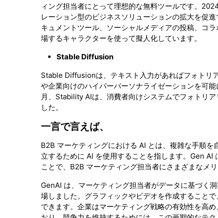
ィング担当者にとって理想的な無料ツールです。2024
レーション型のビジネスソリューションの拡大を促進
キュメントツール、ソーシャルメディアの投稿、コラ
場するキャラクターを使って擬人化しています。
Stable Diffusion
Stable Diffusionは、テキスト入力があればフ
や企業向けのハイパーパーソナライゼーションを可能に
月、Stability AIは、消費者向けシステムでフォトリアリ
した。
一言で言えば、
B2B マーケティングにおける AI とは、複雑な手
立するために AI を使用することを指します。Gen
ことで、B2B マーケティング担当者にさまざまなメ
GenAI は、マーケティング担当者がデータに基づ
場しました。グラフィックやビデオを作成することで、
できます。企業はマーケティング戦略の有効性を高め
おり、競争力を維持するためには、この画期的なテク