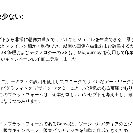
数少ない:
プロンプトから非常に想像力豊かでリアルなビジュアルを生成できる、最
特徴とスタイルを細かく制御でき、結果の画像を編集および調整する
2B 管理およびテクノロジーの ZS は、Midjourney を使用して
いう新しいキャンペーンの前面に登場しました。
AI システムで、テキストの説明を使用してユニークでリアルなアートワー
グおよびグラフィック デザイン セクターにとって活気のある宝庫であ
このプラットフォームは、企業が新しいコンセプトを考え出し、創
になりつつあります。
ンプラットフォームであるCanvaは、ソーシャルメディアのビジ
、販売キャンペーン、販売ピッチデッキを簡単に作成できるため、