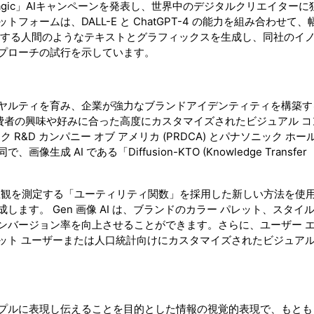
l Magic」AIキャンペーンを発表し、世界中のデジタルクリエイターに
ォームは、DALL-E と ChatGPT-4 の能力を組み合わせて、
答する人間のようなテキストとグラフィックスを生成し、同社のイ
プローチの試行を示しています。
ヤルティを育み、企業が強力なブランドアイデンティティを構築す
は消費者の興味や好みに合った高度にカスタマイズされたビジュアル 
ク R&D カンパニー オブ アメリカ (PRDCA) とパナソニック ホ
AI である「Diffusion-KTO (Knowledge Transfer
好みや価値観を測定する「ユーティリティ関数」を採用した新しい方法を使
ます。 Gen 画像 AI は、ブランドのカラー パレット、スタイ
ンバージョン率を向上させることができます。さらに、ユーザー 
ット ユーザーまたは人口統計向けにカスタマイズされたビジュア
プルに表現し伝えることを目的とした情報の視覚的表現で、もとも