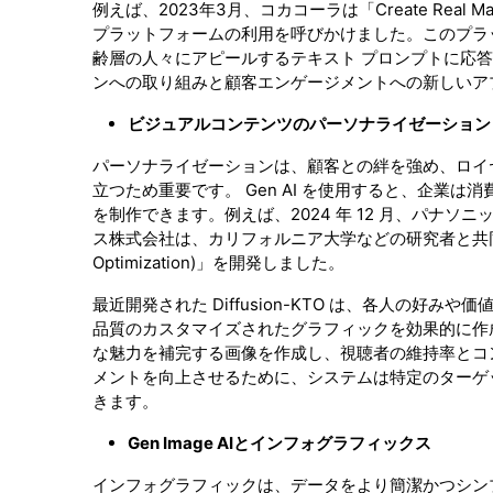
例えば、2023年3月、コカコーラは「Create Rea
プラットフォームの利用を呼びかけました。このプラットフ
齢層の人々にアピールするテキスト プロンプトに応
ンへの取り組みと顧客エンゲージメントへの新しいア
ビジュアルコンテンツのパーソナライゼーション
パーソナライゼーションは、顧客との絆を強め、ロイ
立つため重要です。 Gen AI を使用すると、企業
を制作できます。例えば、2024 年 12 月、パナソニッ
ス株式会社は、カリフォルニア大学などの研究者と共同で、画像生成 
Optimization)」を開発しました。
最近開発された Diffusion-KTO は、各人の
品質のカスタマイズされたグラフィックを効果的に作成し
な魅力を補完する画像を作成し、視聴者の維持率とコ
メントを向上させるために、システムは特定のターゲ
きます。
Gen Image AIとインフォグラフィックス
インフォグラフィックは、データをより簡潔かつシン