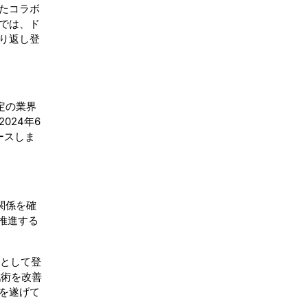
したコラボ
では、ド
り返し登
特定の業界
024年6
リースしま
関係を確
を推進する
ルとして登
戦術を改善
を遂げて