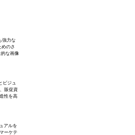
も強力な
ためのさ
印象的な画像
クとビジュ
り、販促資
造性を高
ュアルを
マーケテ