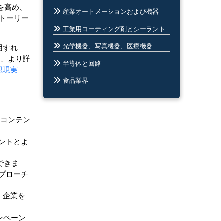
を高め、
産業オートメーションおよび機器
トーリー
工業用コーティング剤とシーラント
光学機器、写真機器、医療機器
用すれ
は、より詳
半導体と回路
想現実
食品業界
 コンテン
。
アントとよ
できま
アプローチ
、企業を
ンペーン