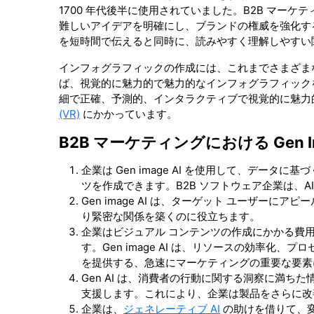
1700 年代後半に使用されていました。B2B マー
難しいアイデアを明確にし、ブランドの権威を強化す
を短時間で伝えると同時に、読みやすく理解しやすい
インフォグラフィックの作成には、これまでさまざまなデザ
ば、視覚的に魅力的で魅力的なインフォグラフィックを
細で正確、予測的、インタラクティブで視覚的に魅力的
(VR)
にかかっています。
B2B マーケティングにおける Gen Im
企業は Gen image AI を使用して、デー
ツを作成できます。B2B ソフトウェア企業は、
Gen image AI は、ターゲット ユーザ
り緊密な関係を築くのに役立ちます。
企業はビジュアル コンテンツの作成にかかる費
す。Gen image AI は、リソースの効率
を提供する、急速にマーケティングの重要な要素
Gen AI は、消費者の行動に関する洞察に満
支援します。これにより、企業は製品をさらに改
企業は、
ジェネレーティブ AI
の助けを借りて、