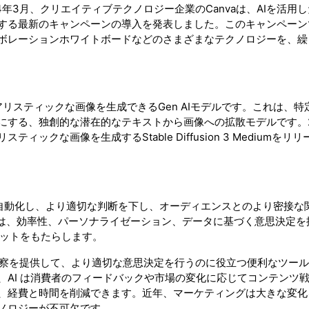
年3月、クリエイティブテクノロジー企業のCanvaは、AIを活用
する最新のキャンペーンの導入を発表しました。このキャンペーン
ボレーションホワイトボードなどのさまざまなテクノロジーを、繰
ォトリアリスティックな画像を生成できるGen AIモデルです。これは、
する、独創的な潜在的なテキストから画像への拡散モデルです。2
スティックな画像を生成するStable Diffusion 3 Mediumをリ
順を自動化し、より適切な判断を下し、オーディエンスとのより密接な
 AI は、効率性、パーソナライゼーション、データに基づく意思決定
リットをもたらします。
く洞察を提供して、より適切な意思決定を行うのに役立つ便利なツー
AI は消費者のフィードバックや市場の変化に応じてコンテンツ
、経費と時間を削減できます。近年、マーケティングは大きな変化
ノロジーが不可欠です。