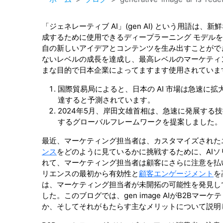
「ジェネレーティブ AI」(gen AI) という用語
成するために使用できるディープラーニング モデル
自の新しいアイデアとコンテンツを生み出すことができる
ないレベルの成長を達成し、最高レベルのマーケティン
まな目的で日本企業によってますます使用されていま
国際貿易局によると、日本の AI 市場は急速に拡大
達すると予測されています。
2024年5月、岸田文雄首相は、急速に発展する
するグローバルフレームワークを提案しました。
最近、マーケティング担当者は、カスタマイズされたエ
ンス
をどのように見ているかに挑戦するために、AIソ
れて、マーケティング担当者は顧客にさらに注意を払い
リエンスの最初から有効性と
顧客エンゲージメント
を
は、マーケティング担当者が未開拓の可能性を発見し
した。このブログでは、gen image AIがB2B
か、そしてそれがもたらす主なメリットについて説明