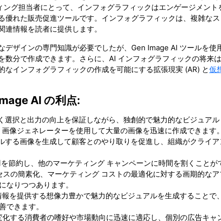
ケティング担当者にとって、インフォグラフィックはエンゲージメント
る優れた販売促進ツールです。インフォグラフィックは、複雑なス
関連情報を読者に提供します。
インの専門知識が必要でしたが、Gen Image AI ツールを使
数分で作成できます。さらに、AI インフォグラフィックの将来
なインフォグラフィックの作成を可能にする拡張現実 (AR) と
仮
age AI の利点:
タに基づく選択と出力の向上を保証しながら、独創的で魅力的なビジュアル
AI 画像ジェネレーターを使用して大量の画像を迅速に作成できます
ーにアピールする画像を生成して顧客とのやり取りを促進し、組織がクライ
用を節約し、他のマーケティング キャンペーンに時間を割くことが
化、プロセスの簡素化、マーケティング コストの最適化に対する画期的な
になりつつあります。
ちた情報を提供する想像力豊かで魅力的なビジュアルを生成することで
善できます。
変化する消費者の嗜好や市場動向に迅速に適応し、個別の広告キャ