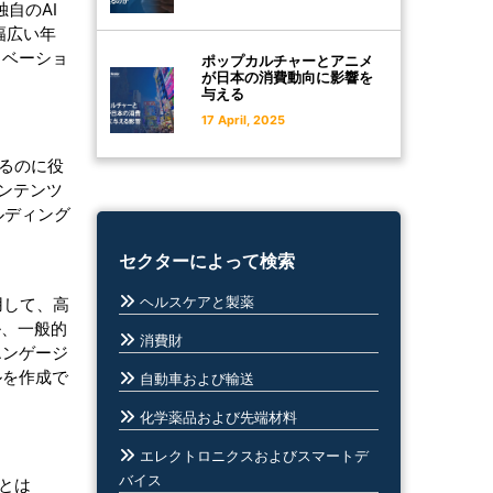
独自のAI
幅広い年
ノベーショ
ポップカルチャーとアニメ
が日本の消費動向に影響を
与える
17 April, 2025
るのに役
コンテンツ
ールディング
セクターによって検索
ヘルスケアと製薬
用して、高
ル、一般的
消費財
エンゲージ
ルを作成で
自動車および輸送
化学薬品および先端材料
エレクトロニクスおよびスマートデ
バイス
とは