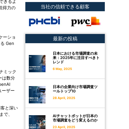
できるよ
当社の信頼できる顧客
説得力の
ケーショ
最新の投稿
 Gen
日本における市場調査の未
来：2025年に注目すべきト
レンド
6 May, 2025
ナミック
ザーは数分
nAI
日本の企業向け市場調査ツ
ユーザー
ールトップ10
28 April, 2025
顧客と深い
まで、
AIチャットボットが日本の
市場調査をどう変えるのか
23 April, 2025