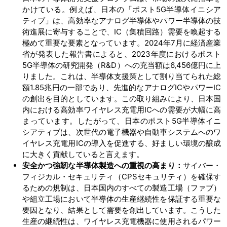
かけている。例えば、日本の「ポスト5G半導体イニシア
ティブ」は、高効率なアナログ半導体やパワー半導体の技
術進展に寄与することで、IC（集積回路）需要を喚起する
極めて重要な要素となっています。2024年7月に経済産業
省が発表した報告書によると、2023年度におけるポスト
5G半導体の研究開発（R&D）への充当額は6,456億円に上
りました。これは、半導体支援策として割り当てられた総
額1.85兆円の一部であり、先進的なアナログICやパワーIC
の創出を目的としています。この取り組みにより、日本国
内における高効率ワイヤレス充電用ICへの需要が大幅に高
まっています。したがって、日本のポスト5G半導体イニ
シアティブは、次世代の電子機器や自動車システムへのワ
イヤレス充電用ICの導入を促進する、好ましい環境の醸成
に大きく貢献していると言えます。
安全かつ強靭な半導体製造への重視の高まり：
サイバー・
フィジカル・セキュリティ（CPSセキュリティ）を確保す
るための規制は、日本国内のすべての製造工場（ファブ）
や組立工場において半導体の生産継続性を保証する重要な
要因となり、結果として需要を創出しています。こうした
生産の継続性は、ワイヤレス充電機器に使用されるパワー