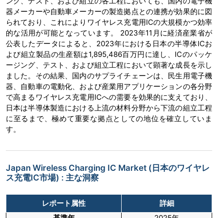
ング、テスト、および組立の各工程においても、国内の電子機
器メーカーや自動車メーカーの製造拠点との連携が効果的に図
られており、これによりワイヤレス充電用ICの大規模かつ効率
的な活用が可能となっています。 2023年11月に経済産業省が
公表したデータによると、2023年における日本の半導体ICお
よび組立製品の生産額は1,895,486百万円に達し、ICのパッケ
ージング、テスト、および組立工程において顕著な成長を示し
ました。その結果、国内のサプライチェーンは、民生用電子機
器、自動車の電動化、および産業用アプリケーションの各分野
で高まるワイヤレス充電用ICへの需要を効果的に支えており、
日本は半導体製造における上流の材料分野から下流の組立工程
に至るまで、極めて重要な拠点としての地位を確立していま
す。
Japan Wireless Charging IC Market (日本のワイヤレ
ス充電IC市場) : 主な洞察
レポート属性
詳細
基準年
2025年