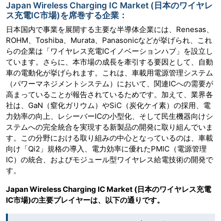
Japan Wireless Charging IC Market (日本のワイヤレ
ス充電IC市場)を席巻する企業：
日本国内で事業を展開する主要な半導体企業には、Renesas、
ROHM、Toshiba、Murata、Panasonicなどが挙げられ、これ
らの企業は「ワイヤレス充電ICイノベーションハブ」を設立し
ています。さらに、本市場の成長を牽引する要因として、自動
車の電動化が挙げられます。これは、車載用電源管理システム
（パワーマネジメントシステム）において、関連ICへの需要が
高まっていることが報告されているためです。加えて、業界各
社は、GaN（窒化ガリウム）やSiC（炭化ケイ素）の採用、電
力効率の向上、レシーバーICの小型化、そして民生機器向けシ
ステムへの完全統合を実現する新製品の開発に取り組んでいま
す。この分野における取り組みの中心となっているのは、車載
向け「Qi2」規格の導入、電力効率に優れたPMIC（電源管理
IC）の統合、およびモジュール型ワイヤレス給電技術の開発で
す。
Japan Wireless Charging IC Market (日本のワイヤレス充電
IC市場)の主要プレイヤーは、以下の通りです。