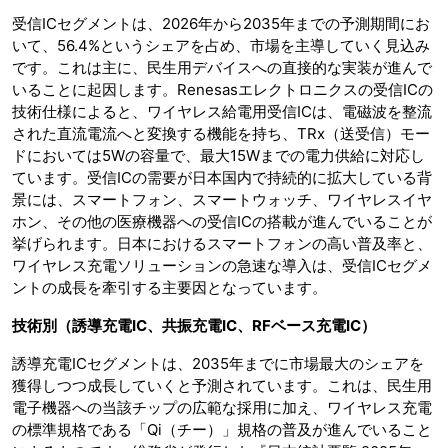
受信ICセグメントは、2026年から2035年までの予測期間にお
いて、56.4%というシェアを占め、市場を主導していく見込み
です。これは主に、民生用デバイスへの直接的な実装が進んで
いることに起因します。Renesasエレクトロニクスの受信ICの
技術仕様によると、ワイヤレス給電用受信ICは、電磁波を整流
された直流電流へと変換する機能を持ち、TRx（送受信）モー
ドにおいては5Wの容量で、最大15Wまでの電力供給に対応し
ています。受信ICの需要が日本国内で持続的に拡大している背
景には、スマートフォン、スマートウォッチ、ワイヤレスイヤ
ホン、その他の医療機器への受信ICの搭載が進んでいることが
挙げられます。日本におけるスマートフォンの高い普及率と、
ワイヤレス充電ソリューションの急速な導入は、受信ICセグメ
ントの成長を牽引する主要因となっています。
技術別（誘導充電IC、共振充電IC、RFベース充電IC）
誘導充電ICセグメントは、2035年までに市場最大のシェアを
獲得しつつ成長していくと予測されています。これは、民生用
電子機器への当該チップの広範な採用に加え、ワイヤレス充電
の標準規格である「Qi（チー）」規格の普及が進んでいること