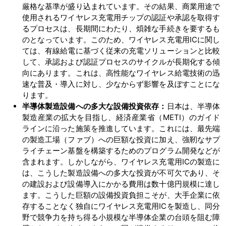
厳格な基準が盛り込まれています。その結果、商業用途で
使用されるワイヤレス充電用チップの認証や承認を取得す
るプロセスは、長期間にわたり、煩雑な手続きを要するも
のとなっています。このため、ワイヤレス充電用ICに関し
ては、有線給電に基づく従来の充電ソリューションと比較
して、承認および認証プロセスのサイクルが長期化する傾
向にあります。これは、高性能なワイヤレス給電技術の迅
速な普及・導入に対し、少なからず影響を及ぼすことにな
ります。
半導体製造設備への多大な設備投資依存：
日本は、半導体
製造産業の拡大を目指し、経済産業省（METI）のガイド
ラインに沿った施策を推進しています。これには、最先端
の製造工場（ファブ）への巨額な投資に加え、強靭なサプ
ライチェーン基盤を構築するためのプログラム開発などが
含まれます。しかしながら、ワイヤレス充電用ICの製造に
は、こうした製造設備への多大な投資が不可欠であり、そ
の建設および設備導入にかかる費用は数十億円規模に達し
ます。こうした巨額の設備投資負担こそが、大手企業に依
存することなく独自にワイヤレス充電用ICを製造し、同分
野で競争力を持ち得る小規模な半導体企業の台頭を阻む障