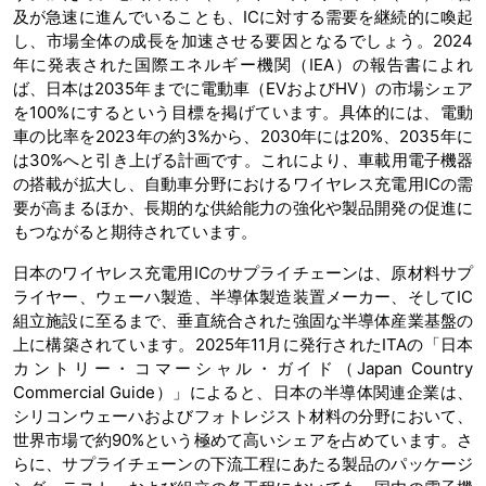
及が急速に進んでいることも、ICに対する需要を継続的に喚起
し、市場全体の成長を加速させる要因となるでしょう。2024
年に発表された国際エネルギー機関（IEA）の報告書によれ
ば、日本は2035年までに電動車（EVおよびHV）の市場シェア
を100%にするという目標を掲げています。具体的には、電動
車の比率を2023年の約3%から、2030年には20%、2035年に
は30%へと引き上げる計画です。これにより、車載用電子機器
の搭載が拡大し、自動車分野におけるワイヤレス充電用ICの需
要が高まるほか、長期的な供給能力の強化や製品開発の促進に
もつながると期待されています。
日本のワイヤレス充電用ICのサプライチェーンは、原材料サプ
ライヤー、ウェーハ製造、半導体製造装置メーカー、そしてIC
組立施設に至るまで、垂直統合された強固な半導体産業基盤の
上に構築されています。2025年11月に発行されたITAの「日本
カントリー・コマーシャル・ガイド（Japan Country
Commercial Guide）」によると、日本の半導体関連企業は、
シリコンウェーハおよびフォトレジスト材料の分野において、
世界市場で約90%という極めて高いシェアを占めています。さ
らに、サプライチェーンの下流工程にあたる製品のパッケージ