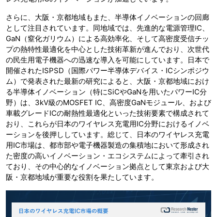
さらに、大阪・京都地域もまた、半導体イノベーションの回廊
として注目されています。同地域では、先進的な電源管理IC、
GaN（窒化ガリウム）による高効率化、そして高密度受信チッ
プの熱特性最適化を中心とした技術革新が進んでおり、次世代
の民生用電子機器への迅速な導入を可能にしています。日本で
開催されたISPSD（国際パワー半導体デバイス・ICシンポジウ
ム）で発表された最新の研究によると、大阪・京都地域におけ
る半導体イノベーション（特にSiCやGaNを用いたパワーIC分
野）は、3kV級のMOSFET IC、高密度GaNモジュール、および
車載グレードICの耐熱性最適化といった技術要素で構成されて
おり、これらが日本のワイヤレス充電用IC分野におけるイノベ
ーションを後押ししています。総じて、日本のワイヤレス充電
用IC市場は、都市部や電子機器製造の集積地において形成され
た密度の高いイノベーション・エコシステムによって牽引され
ており、その中心的なイノベーション拠点として東京および大
阪・京都地域が重要な役割を果たしています。