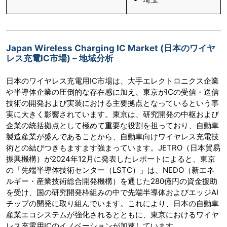
Japan Wireless Charging IC Market (日本のワイヤ
レス充電IC市場) – 地域分析
日本のワイヤレス充電用IC市場は、大手エレクトロニクス企業
や半導体企業の圧倒的な存在感に加え、東京がICの受信・送信
技術の開発および実装における主要拠点となっているという事
実に大きく影響されています。東京は、研究開発の中枢および
企業の統括拠点として極めて重要な役割を担っており、自動車
製造産業が盛んであることから、自動車向けワイヤレス充電技
術との結びつきもますます強まっています。JETRO（日本貿易
振興機構）が2024年12月に発表したレポートによると、東京
の「先端半導体技術センター（LSTC）」は、NEDO（新エネ
ルギー・産業技術総合開発機構）を通じた280億円の資金援助
を受け、国の研究開発枠組みの中で先端半導体およびエッジAI
チップの開発に取り組んでいます。これにより、日本の自動車
産業エコシステムが強化されるとともに、東京におけるワイヤ
レス充電用ICのイノベーションが加速しています。