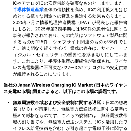
ICやアナログICの安定供給を確実なものとします。また、
半導体製造産業
全体の信頼性を高め、ICの利用拡大をはじ
めとする様々な用途への普及を促進する効果もあります。
2025年7月に情報処理推進機構（IPA）が発表した報告書
によると、2025年第3四半期には160件の脆弱性に関する
事例が報告されており、その内訳はソフトウェア製品に関
するものが125件、ウェブサイト関連のものが35件でし
た。絶え間なく続くサイバー脅威の存在は、サイバー・フ
ィジカル・セキュリティの重要性を浮き彫りにしていま
す。これにより、半導体生産の継続性が確保され、ワイヤ
レス充電機器に不可欠なパワーICやアナログICの安定供給
が維持されることになります。
当社のJapan Wireless Charging IC Market (日本のワイヤレ
ス充電IC市場) 調査によると、以下はこの市場の課題です。
無線周波数帯域および安全規制に関する遅延：
日本の総務
省（MIC）が策定した、無線電力伝送技術に関する基準は
極めて厳格なものです。これらの規制には、無線周波数帯
域の割り当てや、無線電力伝送システム（ICを活用したワ
イヤレス給電技術を含む）が引き起こす電磁干渉に関する