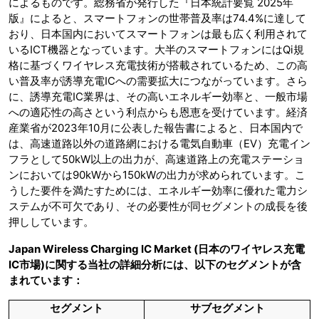
によるものです。総務省が発行した『日本統計要覧 2025年
版』によると、スマートフォンの世帯普及率は74.4%に達して
おり、日本国内においてスマートフォンは最も広く利用されて
いるICT機器となっています。大半のスマートフォンにはQi規
格に基づくワイヤレス充電技術が搭載されているため、この高
い普及率が誘導充電ICへの需要拡大につながっています。さら
に、誘導充電IC業界は、その高いエネルギー効率と、一般市場
への適応性の高さという利点からも恩恵を受けています。経済
産業省が2023年10月に公表した報告書によると、日本国内で
は、高速道路以外の道路網における電気自動車（EV）充電イン
フラとして50kW以上の出力が、高速道路上の充電ステーショ
ンにおいては90kWから150kWの出力が求められています。こ
うした要件を満たすためには、エネルギー効率に優れた電力シ
ステムが不可欠であり、その必要性が同セグメントの成長を後
押ししています。
Japan Wireless Charging IC Market (日本のワイヤレス充電
IC市場)に関する当社の詳細分析には、以下のセグメントが含
まれています：
セグメント
サブセグメント