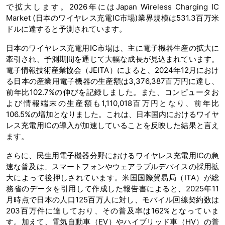
で拡大します。2026年にはJapan Wireless Charging IC
Market (日本のワイヤレス充電IC市場)業界規模は531.3百万米
ドルに達すると予測されています。
日本のワイヤレス充電用IC市場は、主に電子機器生産の拡大に
牽引され、予測期間を通じて大幅な成長が見込まれています。
電子情報技術産業協会（JEITA）によると、2024年12月におけ
る日本の産業用電子機器の生産額は3,376,387百万円に達し、
前年比102.7%の伸びを記録しました。また、コンピュータお
よび情報端末の生産額も1,110,018百万円となり、前年比
106.5%の増加となりました。これは、日本国内におけるワイヤ
レス充電用ICの導入が加速していることを反映した結果と言え
ます。
さらに、民生用電子機器分野におけるワイヤレス充電用ICの急
速な普及は、スマートフォンやウェアラブルデバイスの採用拡
大によって後押しされています。米国国際貿易局（ITA）が総
務省のデータを引用して作成した報告書によると、2025年11
月時点で日本の人口125百万人に対し、モバイル回線契約数は
203百万件に達しており、その普及率は162%となっていま
す。加えて、電気自動車（EV）やハイブリッド車（HV）の普