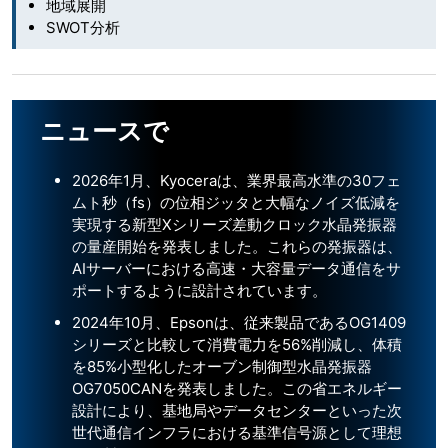
地域展開
SWOT分析
ニュースで
2026年1月、Kyoceraは、業界最高水準の30フェ
ムト秒（fs）の位相ジッタと大幅なノイズ低減を
実現する新型Xシリーズ差動クロック水晶発振器
の量産開始を発表しました。これらの発振器は、
AIサーバーにおける高速・大容量データ通信をサ
ポートするように設計されています。
2024年10月、Epsonは、従来製品であるOG1409
シリーズと比較して消費電力を56%削減し、体積
を85%小型化したオーブン制御型水晶発振器
OG7050CANを発表しました。この省エネルギー
設計により、基地局やデータセンターといった次
世代通信インフラにおける基準信号源として理想