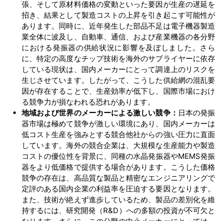
張、そして原材料価格の変動といった要因が生産の遅延を
招き、結果として製造コストの上昇を引き起こす可能性が
あります。同時に、近年発生した部品不足は電子機器製造
業全体に波及し、自動車、通信、および産業機器の各分野
における発振器の供給状況に影響を及ぼしました。さら
に、特定の高度なチップ技術を海外のサプライヤーに依存
している現状は、国内メーカーにとって調達上のリスクを
生じさせています。したがって、こうした供給網の混乱要
因が存在することで、生産効率が低下し、国際市場におけ
る競争力が損なわれる恐れがあります。
地域および世界のメーカーによる激しい競争：
日本の発振
器市場は極めて競争が激しい環境にあり、国内メーカーは
低コスト生産を強みとする競合他社からの強い圧力に直面
しています。海外の競合企業は、大規模な生産能力や製造
コストの優位性を背景に、同種の水晶発振器やMEMS発振
器をより低価格で提供する場合があります。こうした価格
競争の存在は、高品質な製品と精密なエンジニアリングで
定評のある国内企業の利益率を圧迫する要因となります。
また、技術が絶えず進歩しているため、製品の差別化を維
持するには、研究開発（R&D）への多額の投資が不可欠と