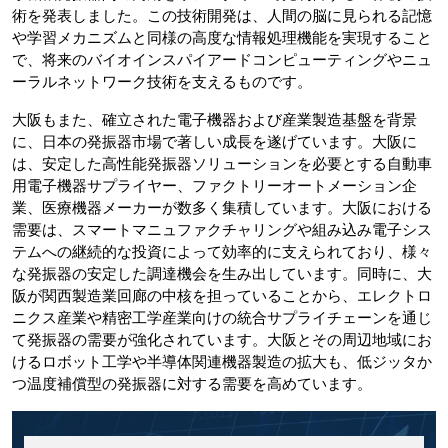
術を発表しました。この技術開発は、人間の脳に見られる記憶
や学習メカニズムと同様の高度な情報処理機能を実現すること
で、将来のバイオインスパイアードコンピューティングやニュ
ーラルネットワーク技術を支えるものです。
大阪もまた、確立された電子機器および産業製造基盤を背景
に、日本の発振器市場で著しい成長を遂げています。大阪に
は、安定した高性能発振器ソリューションを必要とする自動車
用電子機器サプライヤー、ファクトリーオートメーション企
業、医療機器メーカーが数多く集積しています。大阪における
需要は、スマートマニュファクチャリングや組み込み電子シス
テムへの継続的な投資によって効率的に支えられており、様々
な発振器の安定した調達機会を生み出しています。同時に、大
阪が関西製造業回廊の中核を担っていることから、エレクトロ
ニクス産業や精密工学産業向けの統合サプライチェーンを通じ
て発振器の需要が強化されています。大阪とその周辺地域にお
けるロボット工学や半導体関連機器製造の拡大も、低ジッタか
つ温度補償型の発振器に対する需要を高めています。