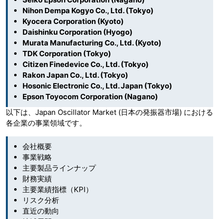
Nihon Dempa Kogyo Co., Ltd. (Tokyo)
Kyocera Corporation (Kyoto)
Daishinku Corporation (Hyogo)
Murata Manufacturing Co., Ltd. (Kyoto)
TDK Corporation (Tokyo)
Citizen Finedevice Co., Ltd. (Tokyo)
Rakon Japan Co., Ltd. (Tokyo)
Hosonic Electronic Co., Ltd. Japan (Tokyo)
Epson Toyocom Corporation (Nagano)
以下は、Japan Oscillator Market (日本の発振器市場) における
各企業の事業領域です。
会社概要
事業戦略
主要製品ラインナップ
財務実績
主要業績指標（KPI）
リスク分析
直近の動向