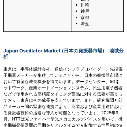
川崎
神戸
京都
埼玉
Japan Oscillator Market (日本の発振器市場) – 地域分
析
東京は、半導体設計会社、通信インフラプロバイダー、先端電
子機器メーカーが集積していることから、日本の発振器市場に
おいて有望な成長機会を得ています。データセンター、5Gネ
ットワ​​ーク、産業オートメーションシステム、民生用電子機器
などで使用される高精度タイミング部品に対する需要が高まっ
ており、東京はその成長を支えています。また、研究機関と部
品メーカー間の緊密な連携により、商業および産業用途におけ
る発振器技術の迅速な導入が可能となっています。2025年9
月、NTTは光ファイバー型光メカニカルデバイスを用いて、微
小機械発振器間の同期をリアルタイムで光制御する世界初の技