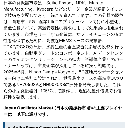
日本の発振器市場は、Seiko Epson、NDK、Murata
Manufacturing、Kyocera などのリーダー企業が精密タイミン
グ技術を支配しており、統合が進んでいます。この分野の競争
は、自動車、5G、産業用IoTアプリケーション向けの小型化、
超低位相ノイズ、高温安定性の要求によって効果的に推進され
ています。市場をリードする企業は、サプライチェーンの安定
性を確保するために、高度なMEMSベースの発振器、
TCXO/OCXOの革新、水晶生産の垂直統合に多額の投資を行っ
ています。自動車グレードのコンポーネント、AIデータセンタ
ーのタイミングソリューションへの拡大、半導体企業とのパー
トナーシップは、主要企業が採用している確実な戦略です。
2025年5月、Nihon Dempa Kogyoは、5G基地局やデータセン
ター向けに特別に設計された、世界最小クラスの高精度OCXO
であるNH7050XAとNH9070XBの開発を発表しました。これ
らの小型発振器は+105℃まで動作し、過酷な屋外環境でも信
頼性を確保します。
Japan Oscillator Market (日本の発振器市場)の主要プレイヤ
ーは、以下の通りです。
Seiko Epson Corporation (Nagano)