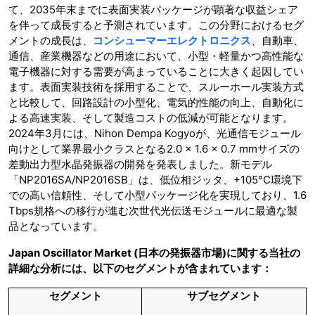
て、2035年末までに表面実装パッケージが顕著な収益シェア
を伴って成長すると予測されています。この分野におけるセグ
メントの成長は、
コンシューマーエレクトロニクス
、自動車、
通信、産業機器などの用途において、小型・軽量かつ高性能な
電子機器に対する需要が高まっていることに大きく起因してい
ます。表面実装技術を採用することで、スルーホール実装方式
と比較して、回路設計の小型化、電気的性能の向上、自動化に
よる高速実装、そして製造コストの低減が可能となります。
2024年3月には、Nihon Dempa Kogyoが、光通信モジュール
向けとして業界最小クラスとなる2.0 × 1.6 × 0.7 mmサイズの
差動出力型水晶発振器の開発を発表しました。新モデル
「NP2016SA/NP2016SB」は、低位相ジッタ、+105°C環境下
での高い信頼性、そして小型パッケージ化を実現しており、1.6
Tbps規格への移行が進む次世代光伝送モジュールに最適な製
品となっています。
Japan Oscillator Market (日本の発振器市場)に関する当社の
詳細な分析には、以下のセグメントが含まれています：
セグメント
サブセグメント