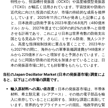
特性から、恒温槽付発振器（OCXO）や温度補償型発振器
（TCXO）が幅広く活用されています。宇宙技術や防衛の
近代化に向けた投資の拡大が、市場の持続的な成長を後押
ししています。2025年11月にITAが発表した記事による
と、日本政府は防衛予算を2023年度の6.8兆円（480億米
ドル）から、2027年度までにGDPの約2%の水準へと倍増
させる計画であり、これにより日本は世界有数の防衛支出
国となる見込みです。さらに、ミサイル防衛、無人システ
ム、高度な指揮統制技術に重点を置くことで、2023年か
ら2027年の間に、海外からの軍事装備調達費が148億米ド
ルから225億米ドルへと増加すると予測されています。こ
のように同国が防衛の近代化を加速させていることは、日
本の発振器市場に対しても好影響をもたらしています。
当社のJapan Oscillator Market (日本の発振器市場) 調査によ
ると、以下はこの市場の課題です。
輸入原材料への高い依存度：
日本の発振器市場は、半導体
材料、希土類元素（レアアース）、その他の電子部品を輸
入に依存していることに起因する、深刻な課題に直面して
います。世界的なサプライチェーンの混乱、地政学的な緊