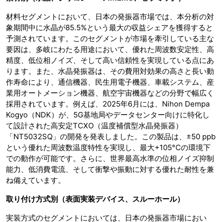
材料セグメントにおいて、日本の発振器市場では、本分析の対
象期間中に水晶が85.5%という最大の収益シェアを獲得すると
予測されています。このセグメントが市場を牽引している主な
要因は、多岐にわたる用途において、優れた周波数安定性、高
精度、低位相ノイズ、そして高い信頼性を実現している点にあ
ります。また、水晶発振器は、その費用対効果の高さと長い動
作寿命により、通信機器、民生用電子機器、車載システム、産
業用オートメーション機器、航空宇宙機器などの分野で幅広く
採用されています。例えば、2025年6月には、Nihon Dempa
Kogyo（NDK）が、5G基地局やデータセンター向けに特化し
て設計された高安定TCXO（温度補償型水晶発振器）
「NT5032SQ」の開発を発表しました。この製品は、±50 ppb
という優れた周波数温度特性を実現し、最大+105°Cの環境下
での動作が可能です。さらに、世界最高水準の位相ノイズ抑制
能力、低消費電流、そして衝撃や振動に対する優れた耐性を兼
ね備えています。
取り付け方式別（表面実装デバイス、スルーホール）
実装方式のセグメントにおいては、日本の発振器市場におい