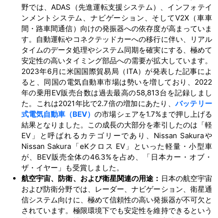
野では、ADAS（先進運転支援システム）、インフォテイ
ンメントシステム、ナビゲーション、そしてV2X（車車
間・路車間通信）向けの発振器への依存度が高まっていま
す。自動運転やコネクテッドカーへの移行に伴い、リアル
タイムのデータ処理やシステム同期を確実にする、極めて
安定性の高いタイミング部品への需要が拡大しています。
2023年6月に米国国際貿易局（ITA）が発表した記事によ
ると、同国の電気自動車市場は勢いを増しており、2022
年の乗用EV販売台数は過去最高の58,813台を記録しまし
た。これは2021年比で2.7倍の増加にあたり、
バッテリー
式電気自動車（BEV）
の市場シェアを1.7%まで押し上げる
結果となりました。この成長の大部分を牽引したのは「軽
EV」と呼ばれるカテゴリーであり、Nissan Sakuraや
Nissan Sakura「eKクロス EV」といった軽量・小型車
が、BEV販売全体の46.3%を占め、「日本カー・オブ・
ザ・イヤー」も受賞しました。
航空宇宙、防衛、および衛星関連の用途：
日本の航空宇宙
および防衛分野では、レーダー、ナビゲーション、衛星通
信システム向けに、極めて信頼性の高い発振器が不可欠と
されています。極限環境下でも安定性を維持できるという