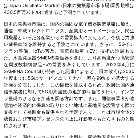
はJapan Oscillator Market (日本の発振器市場市場)業界規模は
430.5百万米ドルに達すると予測されています。
日本の発振器市場は、国内の強固な電子機器製造基盤に加え、
通信、車載エレクトロニクス、産業用オートメーション、民生
用機器といった各産業からの需要拡大に支えられ、今後も力強
い成長軌道を維持すると予測されています。さらに、5Gイン
フラの整備、IoTの普及、電気自動車（EV）技術の進展もま
た、水晶発振器やMEMS発振器を含む、より高精度かつ高安定
な周波数制御部品への需要を牽引しています。2022年4月に
SAMENA Councilが発表した記事によると、日本政府は2030
年度までに5Gのサービスエリアカバー率を99%まで拡大する
計画を公表しました。この目標を達成するため、政府は国内通
信事業者に対して5G用周波数の追加割り当てを行い、インフ
ラ整備のさらなる加速を図る方針です。また、通信事業者が遠
隔地や経済的に採算の取りにくい地域に基地局を設置する際の
支援として補助金も提供される予定であり、これは市場全体の
成長および市場プレゼンスの向上に好影響をもたらすものと期
待されます。
加えて、国内メーカー各社は、小型化、周波数安定性の向上、