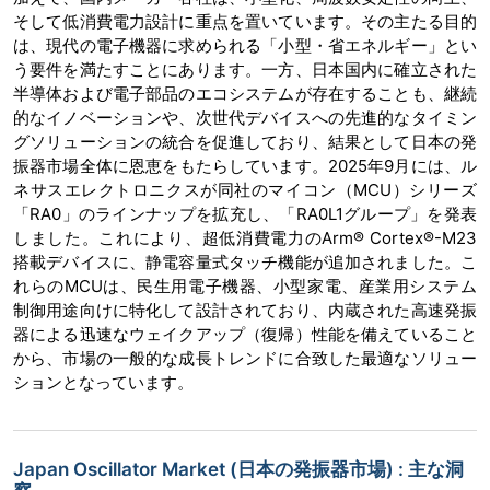
そして低消費電力設計に重点を置いています。その主たる目的
は、現代の電子機器に求められる「小型・省エネルギー」とい
う要件を満たすことにあります。一方、日本国内に確立された
半導体および電子部品のエコシステムが存在することも、継続
的なイノベーションや、次世代デバイスへの先進的なタイミン
グソリューションの統合を促進しており、結果として日本の発
振器市場全体に恩恵をもたらしています。2025年9月には、ル
ネサスエレクトロニクスが同社のマイコン（MCU）シリーズ
「RA0」のラインナップを拡充し、「RA0L1グループ」を発表
しました。これにより、超低消費電力のArm® Cortex®-M23
搭載デバイスに、静電容量式タッチ機能が追加されました。こ
れらのMCUは、民生用電子機器、小型家電、産業用システム
制御用途向けに特化して設計されており、内蔵された高速発振
器による迅速なウェイクアップ（復帰）性能を備えていること
から、市場の一般的な成長トレンドに合致した最適なソリュー
ションとなっています。
Japan Oscillator Market (日本の発振器市場) : 主な洞