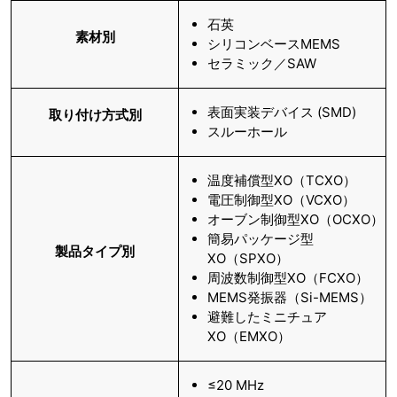
石英
素材別
シリコンベースMEMS
セラミック／SAW
表面実装デバイス (SMD)
取り付け方式別
スルーホール
温度補償型XO（TCXO）
電圧制御型XO（VCXO）
オーブン制御型XO（OCXO）
簡易パッケージ型
製品タイプ別
XO（SPXO）
周波数制御型XO（FCXO）
MEMS発振器（Si-MEMS）
避難したミニチュア
XO（EMXO）
≤20 MHz