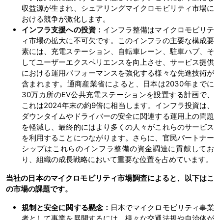
収益源が生まれ、シェアリングマイクロモビリティ市場に
おける競争が激化します。
インフラ支援への投資：
インフラ整備はマイクロモビリテ
ィ市場の拡大に不可欠です。このインフラの主要な構成要
素には、充電ステーション、自転車レーン、駐車ハブ、そ
してユーザーエクスペリエンスを向上させ、サービス提供
における運用パフォーマンスを強化する様々な先進技術が
含まれます。通商産業省によると、日本は2030年までに
30万カ所のEV公共充電ステーションを設置する計画で、
これは2024年末の約9倍に相当します。インフラ投資は、
ダウンタイムやドライバーの安全に関連する運用上の問題
を軽減し、最終的にはより多くの人々がこれらのサービス
を利用することにつながります。さらに、官民パートナー
シップはこれらのインフラ整備の資金調達に貢献してお
り、組織の成長戦略において重要な位置を占めています。
当社の日本のマイクロモビリティ市場調査によると、以下はこ
の市場の課題です。
規制と安全に関する懸念：
日本でマイクロモビリティ事業
者として事業を展開するには、様々な交通法規や自治体が