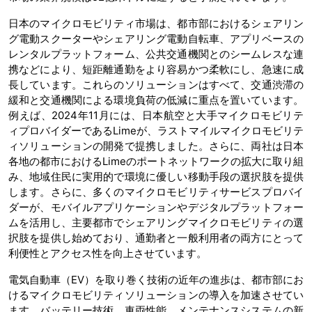
日本のマイクロモビリティ市場は、都市部におけるシェアリン
グ電動スクーターやシェアリング電動自転車、アプリベースの
レンタルプラットフォーム、公共交通機関とのシームレスな連
携などにより、短距離通勤をより容易かつ柔軟にし、急速に成
長しています。これらのソリューションはすべて、交通渋滞の
緩和と交通機関による環境負荷の低減に重点を置いています。
例えば、2024年11月には、日本航空と大手マイクロモビリテ
ィプロバイダーであるLimeが、ラストマイルマイクロモビリテ
ィソリューションの開発で提携しました。さらに、両社は日本
各地の都市におけるLimeのポートネットワークの拡大に取り組
み、地域住民に実用的で環境に優しい移動手段の選択肢を提供
します。さらに、多くのマイクロモビリティサービスプロバイ
ダーが、モバイルアプリケーションやデジタルプラットフォー
ムを活用し、主要都市でシェアリングマイクロモビリティの選
択肢を提供し始めており、通勤者と一般利用者の両方にとって
利便性とアクセス性を向上させています。
電気自動車（EV）を取り巻く技術の近年の進歩は、都市部にお
けるマイクロモビリティソリューションの導入を加速させてい
ます。バッテリー技術、車両性能、メンテナンスシステムの新