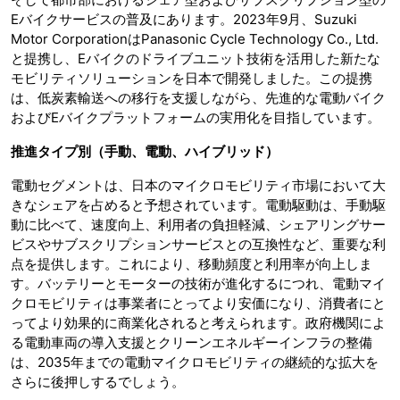
Eバイクサービスの普及にあります。2023年9月、Suzuki
Motor CorporationはPanasonic Cycle Technology Co., Ltd.
と提携し、Eバイクのドライブユニット技術を活用した新たな
モビリティソリューションを日本で開発しました。この提携
は、低炭素輸送への移行を支援しながら、先進的な電動バイク
およびEバイクプラットフォームの実用化を目指しています。
推進タイプ別（手動、電動、ハイブリッド）
電動セグメントは、日本のマイクロモビリティ市場において大
きなシェアを占めると予想されています。電動駆動は、手動駆
動に比べて、速度向上、利用者の負担軽減、シェアリングサー
ビスやサブスクリプションサービスとの互換性など、重要な利
点を提供します。これにより、移動頻度と利用率が向上しま
す。バッテリーとモーターの技術が進化するにつれ、電動マイ
クロモビリティは事業者にとってより安価になり、消費者にと
ってより効果的に商業化されると考えられます。政府機関によ
る電動車両の導入支援とクリーンエネルギーインフラの整備
は、2035年までの電動マイクロモビリティの継続的な拡大を
さらに後押しするでしょう。