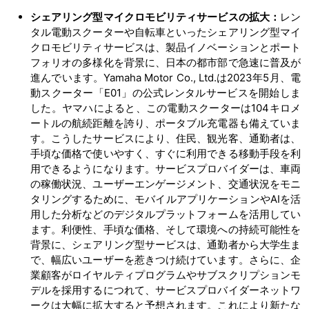
シェアリング型マイクロモビリティサービスの拡大：
レン
タル電動スクーターや自転車といったシェアリング型マイ
クロモビリティサービスは、製品イノベーションとポート
フォリオの多様化を背景に、日本の都市部で急速に普及が
進んでいます。Yamaha Motor Co., Ltd.は2023年5月、電
動スクーター「E01」の公式レンタルサービスを開始しま
した。ヤマハによると、この電動スクーターは104キロメ
ートルの航続距離を誇り、ポータブル充電器も備えていま
す。こうしたサービスにより、住民、観光客、通勤者は、
手頃な価格で使いやすく、すぐに利用できる移動手段を利
用できるようになります。サービスプロバイダーは、車両
の稼働状況、ユーザーエンゲージメント、交通状況をモニ
タリングするために、モバイルアプリケーションやAIを活
用した分析などのデジタルプラットフォームを活用してい
ます。利便性、手頃な価格、そして環境への持続可能性を
背景に、シェアリング型サービスは、通勤者から大学生ま
で、幅広いユーザーを惹きつけ続けています。さらに、企
業顧客がロイヤルティプログラムやサブスクリプションモ
デルを採用するにつれて、サービスプロバイダーネットワ
ークは大幅に拡大すると予想されます。これにより新たな