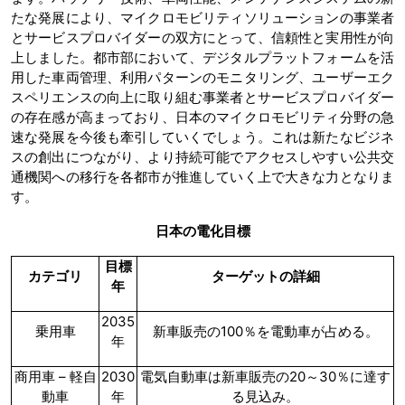
たな発展により、マイクロモビリティソリューションの事業者
とサービスプロバイダーの双方にとって、信頼性と実用性が向
上しました。都市部において、デジタルプラットフォームを活
用した車両管理、利用パターンのモニタリング、ユーザーエク
スペリエンスの向上に取り組む事業者とサービスプロバイダー
の存在感が高まっており、日本のマイクロモビリティ分野の急
速な発展を今後も牽引していくでしょう。これは新たなビジネ
スの創出につながり、より持続可能でアクセスしやすい公共交
通機関への移行を各都市が推進していく上で大きな力となりま
す。
日本の電化目標
目標
カテゴリ
ターゲットの詳細
年
2035
乗用車
新車販売の100％を電動車が占める。
年
商用車 – 軽自
2030
電気自動車は新車販売の20～30％に達す
動車
年
る見込み。