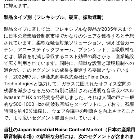
に抑えます。
製品タイプ別（フレキシブル、硬直、振動遮断）
製品タイプに関しては、フレキシブルな製品が2035年末まで
に日本の産業騒音制御市場でかなりのシェアを獲得すると予想
されています。柔軟な騒音対策ソリューション、例えば音カー
テン、アコースティックフォーム、ブランケット、音吸収材な
どは、騒音を削減し吸収するコスト効果の高さから、産業施設
で広く利用されています。同時に、簡単な設置と環境規制への
適合が、このセグメントの成長を促進する要因となっていま
す。2022年7月、伊藤忠商事株式会社はPixie Dust
Technologiesと協力して、ガラスに囲まれたオフィス空間の
残響を減少させるために特別に設計された透明な音吸収パネル
iwasemi™ HX αの発売を発表しました。それは人間の声に一般
的な500-1000 Hzの周波数帯域をターゲットにしており、残響
時間を約40％短縮し、ウェブ会議中の明瞭さを向上させること
で、より広いセグメント範囲を示しています。
当社のJapan Industrial Noise Control Market（日本の産業用
騒音制御市場）の詳細な分析には、次のセグメントが含まれま