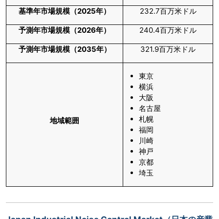
基準年市場規模（
2025
年）
232.7百万米ドル
予測年市場規模（
2026
年）
240.4百万米ドル
予測年市場規模（
2035
年）
321.9百万米ドル
東京
横浜
大阪
名古屋
札幌
地域範囲
福岡
川崎
神戸
京都
埼玉