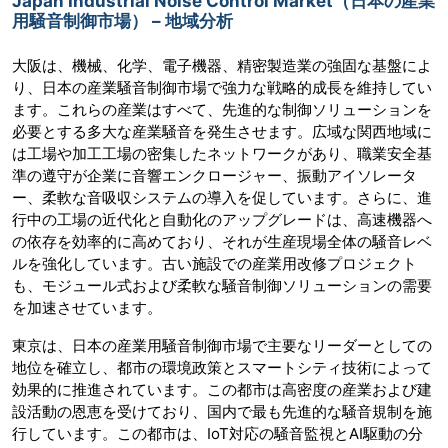
Japan Industrial Noise Control Market（日本の産業
用騒音制御市場） – 地域分析
大阪は、機械、化学、電子機器、精密製造業の強固な基盤によ
り、日本の産業騒音制御市場で強力な戦略的成長を維持してい
ます。これらの産業はすべて、先進的な制御ソリューションを
必要とする多大な産業騒音を発生させます。広域な関西地域に
は工場や加工工場の密集したネットワークがあり、職業安全基
準の遵守が企業に音響エンクロージャー、振動アイソレータ
ー、柔軟な音吸収システムの導入を促しています。さらに、進
行中の工場の近代化と自動化のアップグレードは、高速機器へ
の依存を効率的に高めており、それが生産現場全体の騒音レベ
ルを強化しています。古い施設での産業用改修プロジェクト
も、モジュール式および柔軟な騒音制御ソリューションの需要
を加速させています。
東京は、日本の産業用騒音制御市場で主要なリーダーとしての
地位を確立し、都市の環境政策とスマートシティ技術によって
効果的に推進されています。この都市は高密度の産業および建
設活動の恩恵を受けており、国内で最も先進的な騒音規制を施
行しています。この都市は、IoT対応の騒音監視とAI駆動の分