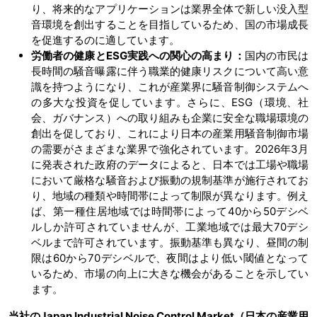
り、将来的なアプリケーションは業界全体で新しい没入型
音環境を創出することを目指しているため、国の市場成長
を促進するのに適しています。
労働者の健康とESG実践への関心の高まり：
国内の市民は
長時間の騒音曝露に伴う職業的健康リスクについて高い意
識を持つようになり、これが産業界に騒音制御システムへ
の多大な投資を促しています。さらに、ESG（環境、社
会、ガバナンス）への取り組みも企業に安全な職場環境の
創出を促しており、これにより日本の産業用騒音制御市場
の需要がさまざまな業界で強化されています。2026年3月
に発表された政府のデータによると、日本では工場や職場
において厳格な騒音および振動の規制基準が施行されてお
り、地域の種類や時間帯によって制限が異なります。例え
ば、第一種住居地域では時間帯によって40から50デシベ
ルしか許可されていませんが、工業地域では最大70デシ
ベルまで許可されています。振動基準も異なり、昼間の制
限は60から70デシベルで、夜間はより低い閾値となって
いるため、市場の向上に大きな機会があることを示してい
ます。
当社のJapan Industrial Noise Control Market（日本の産業用