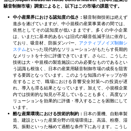
騒音制御市場）調査によると、以下はこの市場の課題です。
中小産業界における認知度の低さ：
騒音制御技術は絶えず
進歩を遂げていますが、中小規模の産業事業者の間では、
依然としてその認知度が低いままです。多くの中小企業
は、いまだに基本的あるいは旧式の騒音低減手法に依存し
ており、吸音材、防振ダンパー、
アクティブノイズ制御シ
ステム
といった現代的なソリューションがもたらす長期的
なメリットを十分に評価できています。さらに、こうした
技術は大・中規模の製造施設にのみ必要なものであるとい
う認識も根強く、日本の産業用騒音制御市場の成長を阻害
する要因となっています。このような知識のギャップが存
在することで、職場における音響安全対策への投資が遅
れ、導入も滞る結果となっています。加えて、小規模企業
内では技術的な知見が不足していることも多く、高度なソ
リューションを効果的に評価・導入することを困難にして
います。
酷な産業環境における技術的制約：
日本の重機、自動車製
造、建設といった産業分野の現場環境は、高温、粉塵、湿
気、振動といった極めて過酷な条件下にあります。こうし