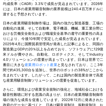
均成長率（CAGR）3.3%で成長が見込まれています。2026年
には、日本の産業用騒音制御の業界規模は240.4百万米ドルに
達すると予想されています。
日本の産業用騒音制御市場は、国内の強力な製造基盤、工場の
自動化の進展、そして自動車、電子機器、機械、重工業分野に
おける労働安全衛生および職場安全基準の遵守の重要性の高ま
りにより、今後10年間で安定した成長が見込まれています。
2025年4月に国際貿易管理局が発表した記事によると、同国の
製造業はGDPの20％以上を占めており、ソフトウェアに129億
米ドルが費やされ、自動化、ロボティクス、そしてIndustry
4.0ソリューションの需要が高まっています。日本は世界で二
番目に大きな
産業用ロボット産業
と見なされており、ここ3年
間で約435,300台を追加し、世界のロボットの38%がここから
生まれています。したがって、これは国内の製造業全体で高度
な産業用騒音制御ソリューションの需要を促進しています。
さらに、環境および産業安全規制の強化と、地域社会における
騒音性難聴に対する意識の高まりが、日本の産業用騒音制御市
場の強力な成長を促進しています。2022年12月に発表された
政府のデータに基づくと、日本は騒音規制法、振動規制法、お