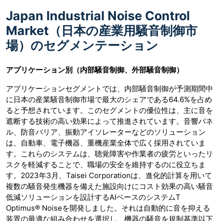
Japan Industrial Noise Control
Market（日本の産業用騒音制御市
場）のセグメンテーション
アプリケーション別（内部騒音制御、外部騒音制御）
アプリケーションセグメントでは、内部騒音制御が予測期間中
に日本の産業騒音制御市場で最大のシェアである64.6%を占め
ると予想されています。このセグメントの優位性は、主に音を
遮断する技術の高い効果によって推進されています。音響パネ
ル、防音バリア、振動アイソレーターなどのソリューション
は、自動車、電子機器、重機産業全体で広く採用されていま
す。これらのシステムは、聴覚障害や作業者の疲労といったリ
スクを軽減することで、職場の安全を維持するのに役立ちま
す。2023年3月、Taisei Corporationは、進化的計算を用いて
複数の騒音発生機器を備えた施設向けにコスト効果の高い騒音
低減ソリューションを設計するAIベースのシステムT
Optimus® Noiseを開発しました。それは自動的に音を抑える
装置の最適な組み合わせを選択し、機器の騒音を規制基準以下