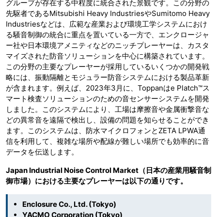
グループが存在する中程度に統合された景観です。この分野の
先駆者であるMitsubishi Heavy IndustriesやSumitomo Heavy
Industriesなどは、広範な産業および環境工学システムにおけ
る騒音制御の統合に重点を置いている一方で、エンクロージャ
ー社や日本環境アメニティなどのニッチプレーヤーは、カスタ
マイズされた防音ソリューションを中心に構築されています。
この分野の主要なプレーヤーが採用しているいくつかの開発戦
略には、振動隔離とモジュラー防音システムにおける製品革新
が含まれます。例えば、2023年3月に、Toppanはe Platch™ス
マート検査ソリューションのための音センサーシステムを開発
しました。このシステムにより、工場は摩擦音や金属衝撃音な
どの異常音を遠隔で検出し、設備の問題を知らせることができ
ます。このシステムは、防水マイクロフォンとZETA LPWA通
信を利用して、複雑な場所や配線が難しい場所でも効率的に音
データを伝送します。
Japan Industrial Noise Control Market（日本の産業用騒音制
御市場）における主要なプレーヤーは以下の通りです。
Enclosure Co., Ltd. (Tokyo)
YACMO Corporation (Tokyo)