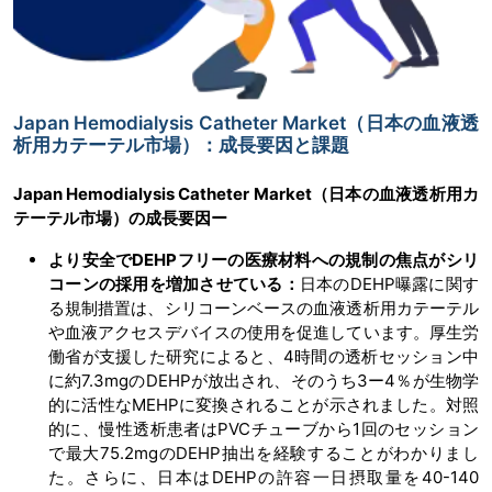
Japan Hemodialysis Catheter Market（日本の血液透
析用カテーテル市場）：成長要因と課題
Japan Hemodialysis Catheter Market（日本の血液透析用カ
テーテル市場）の成長要因ー
より安全でDEHPフリーの医療材料への規制の焦点がシリ
コーンの採用を増加させている：
日本のDEHP曝露に関す
る規制措置は、シリコーンベースの血液透析用カテーテル
や血液アクセスデバイスの使用を促進しています。厚生労
働省が支援した研究によると、4時間の透析セッション中
に約7.3mgのDEHPが放出され、そのうち3ー4％が生物学
的に活性なMEHPに変換されることが示されました。対照
的に、慢性透析患者はPVCチューブから1回のセッション
で最大75.2mgのDEHP抽出を経験することがわかりまし
た。さらに、日本はDEHPの許容一日摂取量を40-140