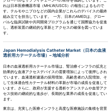
グローバルなサプライチェーンへの依存を強調しています。こ
れは日本医療機器市場（MHLW/USCS）の報告によるもので
す。テルモやニプロなどの国内企業がこれらのデバイスの最終
組み立てを担当しています。 一方、日本のAMEDは、グロー
バルな臨床試験や共同開発プログラムを通じて国際協力を促進
し、透析装置の継続的な革新とアクセスの確保を図っていま
す。
Japan Hemodialysis Catheter Market（日本の血液
透析用カテーテル市場）– 地域分析
日本の血液透析用カテーテル市場は、腎治療インフラの拡充と
効果的な血液アクセスデバイスの需要増加によって後押しされ
ています。血液透析濾過の採用増加、高齢患者の入院増加、そ
して生体適合性カテーテル材料の革新が市場の成長を促進して
います。さらに、政府が支援する透析ケアシステムや血管アク
セス技術の継続的な進歩が、長期的な業界の成長を促進してい
ます。
東京は、充実した医療インフラと高度な医療施設の集積を背景