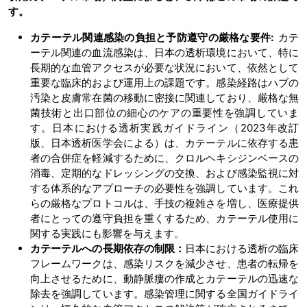
す。
カテーテル関連感染の負担と予防遵守の厳格な要件:
カテ
ーテル関連の血流感染は、日本の透析環境において、特に
長期的な血管アクセスが必要な状況において、依然として
重要な臨床的および運用上の課題です。感染経路はハブの
汚染と皮膚常在菌の移動に密接に関連しており、厳格な無
菌技術と出口部位の細心のケアの重要性を強調していま
す。日本における透析実践ガイドライン（2023年改訂
版、日本透析医学会による）は、カテーテルに依存する患
者の合併症を軽減するために、クロルヘキシジンベースの
消毒、定期的なドレッシングの交換、および感染監視に対
する体系的なアプローチの必要性を強調しています。これ
らの厳格なプロトコルは、手技の複雑さを増し、医療提供
者にとっての遵守負担を重くするため、カテーテル使用に
関する実践にも影響を与えます。
カテーテルへの長期依存の制限：
日本における透析の臨床
フレームワークは、感染リスクを減少させ、患者の転帰を
向上させるために、動静脈瘻の作成とカテーテルの迅速な
除去を強調しています。感染管理に関する全国ガイドライ