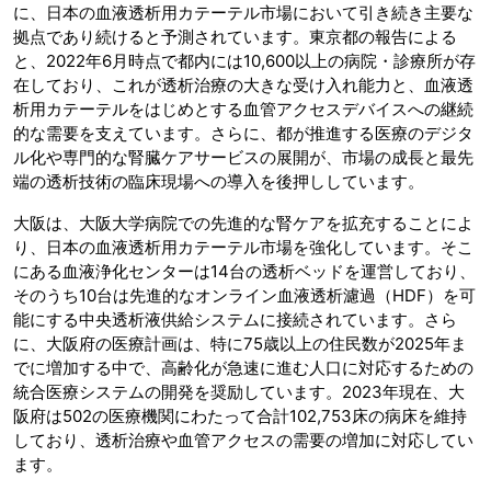
に、日本の血液透析用カテーテル市場において引き続き主要な
拠点であり続けると予測されています。東京都の報告による
と、2022年6月時点で都内には10,600以上の病院・診療所が存
在しており、これが透析治療の大きな受け入れ能力と、血液透
析用カテーテルをはじめとする血管アクセスデバイスへの継続
的な需要を支えています。さらに、都が推進する医療のデジタ
ル化や専門的な腎臓ケアサービスの展開が、市場の成長と最先
端の透析技術の臨床現場への導入を後押ししています。
大阪は、大阪大学病院での先進的な腎ケアを拡充することによ
り、日本の血液透析用カテーテル市場を強化しています。そこ
にある血液浄化センターは14台の透析ベッドを運営しており、
そのうち10台は先進的なオンライン血液透析濾過（HDF）を可
能にする中央透析液供給システムに接続されています。さら
に、大阪府の医療計画は、特に75歳以上の住民数が2025年ま
でに増加する中で、高齢化が急速に進む人口に対応するための
統合医療システムの開発を奨励しています。2023年現在、大
阪府は502の医療機関にわたって合計102,753床の病床を維持
しており、透析治療や血管アクセスの需要の増加に対応してい
ます。