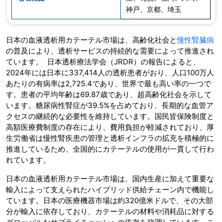
神戸、京都、埼玉
日本の血液透析用カテーテル市場は、高齢化社会と
慢性腎臓病
の普及により、透析サービスの持続的な需要によって推進され
ています。 日本透析療法学会（JRDR）の報告によると、
2024年には日本に337,414人の透析患者がおり、人口100万人
あたりの有病率は2,725.4であり、世界で最も高い率の一つで
す。患者の平均年齢は69.87歳であり、超高齢化社会を示して
います。糖尿病性腎症が39.5%を占めており、長期的な血管ア
クセスの継続的な必要性を維持しています。国民皆保険制度と
高額医療費制度の存在により、費用負担が軽減されており、厚
生労働省は慢性腎疾患の管理と透析インフラの拡充を積極的に
推進しているため、全国的にカテーテルの使用が一貫して行わ
れています。
日本の血液透析用カテーテル市場は、国内生産に加えて重要な
輸入によって支えられたハイブリッド供給チェーン内で機能し
ています。日本の医療機器市場は約320億米ドルで、その大部
分が輸入に依存しており、カテーテルの材料や消耗品に対する