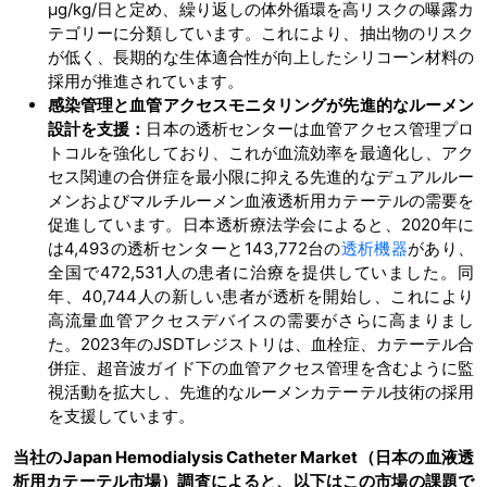
μg/kg/日と定め、繰り返しの体外循環を高リスクの曝露カ
テゴリーに分類しています。これにより、抽出物のリスク
が低く、長期的な生体適合性が向上したシリコーン材料の
採用が推進されています。
感染管理と血管アクセスモニタリングが先進的なルーメン
設計を支援：
日本の透析センターは血管アクセス管理プロ
トコルを強化しており、これが血流効率を最適化し、アク
セス関連の合併症を最小限に抑える先進的なデュアルルー
メンおよびマルチルーメン血液透析用カテーテルの需要を
促進しています。日本透析療法学会によると、2020年に
は4,493の透析センターと143,772台の
透析機器
があり、
全国で472,531人の患者に治療を提供していました。同
年、40,744人の新しい患者が透析を開始し、これにより
高流量血管アクセスデバイスの需要がさらに高まりまし
た。2023年のJSDTレジストリは、血栓症、カテーテル合
併症、超音波ガイド下の血管アクセス管理を含むように監
視活動を拡大し、先進的なルーメンカテーテル技術の採用
を支援しています。
当社のJapan Hemodialysis Catheter Market（日本の血液透
析用カテーテル市場）調査によると、以下はこの市場の課題で