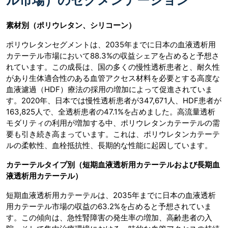
素材別（ポリウレタン、シリコーン）
ポリウレタンセグメントは、2035年までに日本の血液透析用
カテーテル市場において88.3%の収益シェアを占めると予想さ
れています。この成長は、国の多くの慢性透析患者と、耐久性
があり生体適合性のある血管アクセス材料を必要とする高度な
血液濾過（HDF）療法の採用の増加によって促進されていま
す。2020年、日本では慢性透析患者が347,671人、HDF患者が
163,825人で、全透析患者の47.1%を占めました。高流量透析
モダリティの利用が増加する中、ポリウレタンカテーテルの需
要も引き続き高まっています。これは、ポリウレタンカテーテ
ルの柔軟性、血栓抵抗性、長期的な性能に起因しています。
カテーテルタイプ別（短期血液透析用カテーテルおよび長期血
液透析用カテーテル）
短期血液透析用カテーテルは、2035年までに日本の血液透析
用カテーテル市場の収益の63.2%を占めると予想されていま
す。この傾向は、急性腎障害の発生率の増加、高齢患者の入