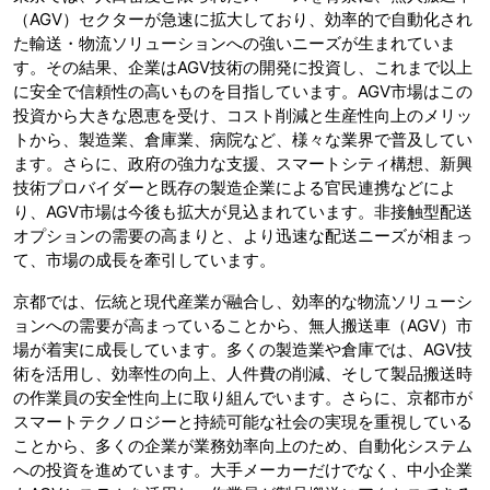
（AGV）セクターが急速に拡大しており、効率的で自動化され
た輸送・物流ソリューションへの強いニーズが生まれていま
す。その結果、企業はAGV技術の開発に投資し、これまで以上
に安全で信頼性の高いものを目指しています。AGV市場はこの
投資から大きな恩恵を受け、コスト削減と生産性向上のメリッ
トから、製造業、倉庫業、病院など、様々な業界で普及してい
ます。さらに、政府の強力な支援、スマートシティ構想、新興
技術プロバイダーと既存の製造企業による官民連携などによ
り、AGV市場は今後も拡大が見込まれています。非接触型配送
オプションの需要の高まりと、より迅速な配送ニーズが相まっ
て、市場の成長を牽引しています。
京都では、伝統と現代産業が融合し、効率的な物流ソリューシ
ョンへの需要が高まっていることから、無人搬送車（AGV）市
場が着実に成長しています。多くの製造業や倉庫では、AGV技
術を活用し、効率性の向上、人件費の削減、そして製品搬送時
の作業員の安全性向上に取り組んでいます。さらに、京都市が
スマートテクノロジーと持続可能な社会の実現を重視している
ことから、多くの企業が業務効率向上のため、自動化システム
への投資を進めています。大手メーカーだけでなく、中小企業