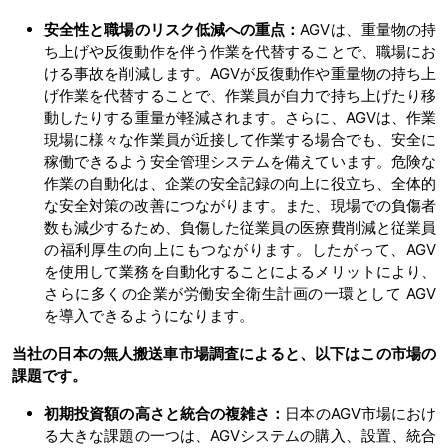
安全性と職場のリスク低減への重点：
AGVは、重量物の持
ち上げや反復動作を伴う作業を代替することで、職場にお
ける事故を削減します。AGVが反復動作や重量物の持ち上
げ作業を代替することで、作業員が自力で持ち上げたり移
動したりする重量が軽減されます。さらに、AGVは、作業
現場に様々な作業員が近接して作業する場合でも、安全に
稼働できるよう安全管理システムを備えています。危険な
作業の自動化は、企業の安全記録の向上に役立ち、全体的
な安全対策の改善につながります。また、現場での負傷者
数も減少するため、負傷した従業員の医療費削減と従業員
の福利厚生の向上にもつながります。したがって、AGV
を使用して業務を自動化することによるメリットにより、
さらに多くの企業が労働安全衛生計画の一環として AGV
を導入できるようになります。
当社の日本の無人搬送車市場調査によると、以下はこの市場の
課題です。
初期投資額の高さと統合の複雑さ：
日本のAGV市場におけ
る大きな課題の一つは、AGVシステムの購入、設置、統合