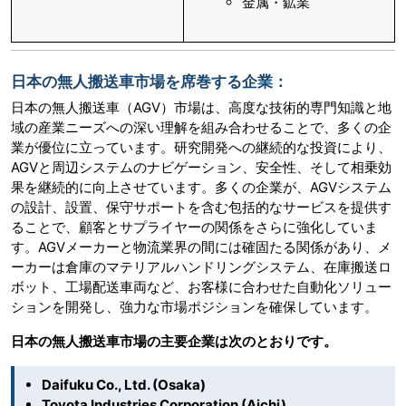
金属・鉱業
日本の無人搬送車市場を席巻する企業：
日本の無人搬送車（AGV）市場は、高度な技術的専門知識と地
域の産業ニーズへの深い理解を組み合わせることで、多くの企
業が優位に立っています。研究開発への継続的な投資により、
AGVと周辺システムのナビゲーション、安全性、そして相乗効
果を継続的に向上させています。多くの企業が、AGVシステム
の設計、設置、保守サポートを含む包括的なサービスを提供す
ることで、顧客とサプライヤーの関係をさらに強化していま
す。AGVメーカーと物流業界の間には確固たる関係があり、メ
ーカーは倉庫のマテリアルハンドリングシステム、在庫搬送ロ
ボット、工場配送車両など、お客様に合わせた自動化ソリュー
ションを開発し、強力な市場ポジションを確保しています。
日本の無人搬送車市場の主要企業は次のとおりです。
Daifuku Co., Ltd. (Osaka)
Toyota Industries Corporation (Aichi)