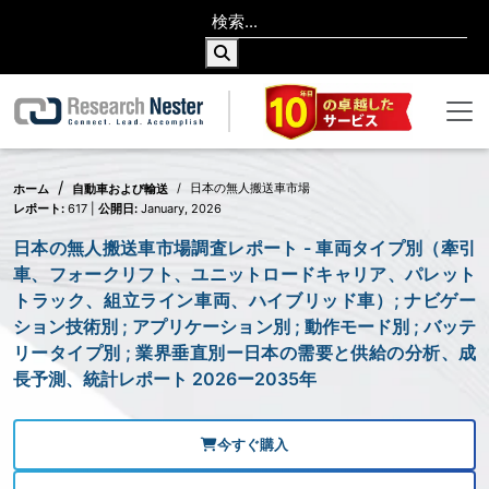
日本の無人搬送車市場
ホーム
自動車および輸送
レポート:
617 |
公開日:
January, 2026
日本の無人搬送車市場調査レポート - 車両タイプ別（牽引
車、フォークリフト、ユニットロードキャリア、パレット
トラック、組立ライン車両、ハイブリッド車）; ナビゲー
ション技術別 ; アプリケーション別 ; 動作モード別 ; バッテ
リータイプ別 ; 業界垂直別ー日本の需要と供給の分析、成
長予測、統計レポート 2026ー2035年
今すぐ購入