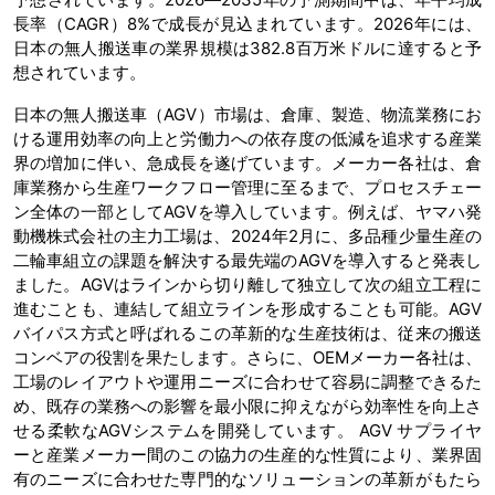
長率（CAGR）8%で成長が見込まれています。2026年には、
日本の無人搬送車の業界規模は382.8百万米ドルに達すると予
想されています。
日本の無人搬送車（AGV）市場は、倉庫、製造、物流業務にお
ける運用効率の向上と労働力への依存度の低減を追求する産業
界の増加に伴い、急成長を遂げています。メーカー各社は、倉
庫業務から生産ワークフロー管理に至るまで、プロセスチェー
ン全体の一部としてAGVを導入しています。例えば、ヤマハ発
動機株式会社の主力工場は、2024年2月に、多品種少量生産の
二輪車組立の課題を解決する最先端のAGVを導入すると発表し
ました。AGVはラインから切り離して独立して次の組立工程に
進むことも、連結して組立ラインを形成することも可能。AGV
バイパス方式と呼ばれるこの革新的な生産技術は、従来の搬送
コンベアの役割を果たします。さらに、OEMメーカー各社は、
工場のレイアウトや運用ニーズに合わせて容易に調整できるた
め、既存の業務への影響を最小限に抑えながら効率性を向上さ
せる柔軟なAGVシステムを開発しています。 AGV サプライヤ
ーと産業メーカー間のこの協力の生産的な性質により、業界固
有のニーズに合わせた専門的なソリューションの革新がもたら