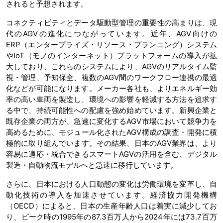
されると予想されます。
コネクティビティとデータ駆動型管理の重要性の高まりは、現
代のAGVの進化につながっています。近年、AGV向けの
ERP（エンタープライズ・リソース・プランニング）システム
やIoT（モノのインターネット）プラットフォームの導入が拡
大しており、これらのシステムにより、AGVのリアルタイム監
視・管理、予知保全、複数のAGV間のワークフロー連携の最適
化などが可能になります。メーカー各社も、よりエネルギー効
率の高い車両を製造し、環境への影響を軽減する方法を追求す
る中で、持続可能性への配慮を強め始めています。新興企業と
既存企業の両方が、急速に変化するAGV市場において競争力を
高めるために、モジュール化されたAGV構成の調査・開発に積
極的に取り組んでいます。その結果、日本のAGV業界は、より
容易に適応・統合できるスマートAGVの活用を含む、デジタル
製造・自動物流モデルへと急速に移行しています。
さらに、日本における人口動態の変化は労働環境を変革し、自
動化技術の導入を加速させています。経済協力開発機構
（OECD）によると、日本の生産年齢人口は着実に減少してお
り、ピーク時の1995年の87.3百万人から2024年には73.7百万