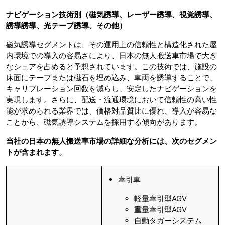
ナビゲーション技術別（磁気誘導、レーザー誘導、視覚誘導、
誘導誘導、光テープ誘導、その他）
磁気誘導セグメントは、その運用上の信頼性と構造化された屋
内環境での導入の容易さにより、日本の無人搬送車市場で大き
なシェアを占めると予想されています。この技術では、施設の
床面にテープまたは磁石を埋め込み、車両を誘導することで、
キャリブレーション回数を減らし、安定したナビゲーションを
実現します。さらに、配送・流通環境において信頼性の高い性
能が求められる業界では、価格対品質比に優れ、導入が容易な
ことから、磁気誘導システムを採用する傾向があります。
当社の日本の無人搬送車市場の詳細な分析には、次のセグメン
トが含まれます。
牽引車
軽量牽引型AGV
重量牽引型AGV
自動タガーシステム