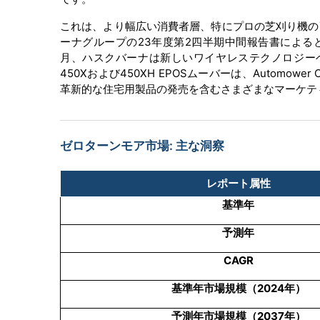
これは、より幅広い消費者層、特にプロの芝刈り機の
ーナグループの23年度第2四半期中間報告書によると
月、ハスクバーナは新しいワイヤレステクノロジーベ
450Xおよび450XH EPOSムーバーは、Automo
革新的な住宅用製品の発売を含むさまざまなマーケテ
ゼロターンモア市場: 主な洞察
レポート属性
基準年
予測年
CAGR
基準年市場規模（
2024
年）
予測年市場規模（
2037
年）