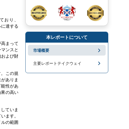
れており、
ルに達する
本レポートについて
が高まって
ーマンスと
市場概要
的および財
主要レポートテイクウェイ
す。この規
市場地域分析
性がありま
可能性があ
成長促進要因と課題
効果の高い
セグメンテーション
力していま
キープレーヤー
ています。
米ドルの範囲
市場ニュース