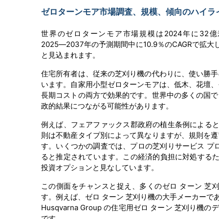
ゼロターンモア市場調査、規模、傾向のハイライト(
世界のゼロターンモア市場規模は2024年に32億
2025―2037年の予測期間中に10.9％のCAGR
と見込まれます。
住宅所有者は、従来の芝刈り機の代わりに、使い勝手
います。自家用小型ゼロターンモアは、低木、花壇、
長期コストの両方で効果的です。世界中の多くの国で
政的結果につながる可能性があります。
例えば、フェアファックス郡政府の植生条例によると
則は不動産タイプ別によって異なりますが、規則を遵
す。いくつかの調査では、プロの芝刈りサービス プ
ると推定されています。この経済的負担に対処するた
投資オプションと見なしています。
この側面をチャンスと捉え、多くのゼロ ターン 芝
す。例えば、ゼロ ターン 芝刈り機の大手メーカーである 
Husqvarna Group の住宅用ゼロ ターン 芝刈り
です。