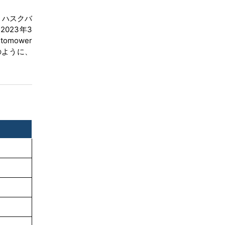
、ハスクバ
結論
023年3
mower
目次
このように、
関連レポート
よくある質問