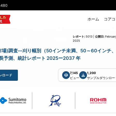
8480
ホーム
コアコ
レポート:
5013 |
公開日:
Februar
2025
ターンモア市場)調査―刈り幅別（50インチ未満、50～60インチ、
測、統計レポート 2025ー2037 年
7,145
1,200
ンロード
ビュー
サンプルダウンロー