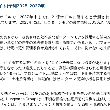
予測2025-2037年)
米ドルで、2037年末までに121億米ドルに達すると予測さ
で拡大しています。2025年には、ゼロターンモアの業界規模は35億米ド
の良さから、改良された効率的なゼロターンモアを採用する傾向
長い草などの芝生の障害物を乗り越える能力があるため、パフォ
は、特定の芝生管理条例が施行されており、それに従わないと法
、住宅所有者は芝生の高さを 12 インチ未満に保つ必要がありま
守しなかったり違反したりすると、高額の罰金が科せられる可能
ロバイダーは、プロジェクト/土地によっては数千ドルを請求する
めに、土地所有者は、長期的にはゼロ ターン 芝刈り機を費用対
刈り機メーカーは、競争力のある価格で住宅用モデルの開発に注
Husqvarna Group は、手頃な価格で住宅用芝刈り機を提供し
機のデザインは、さまざまなデザインと機能を備え、3,299 ～ 6,999