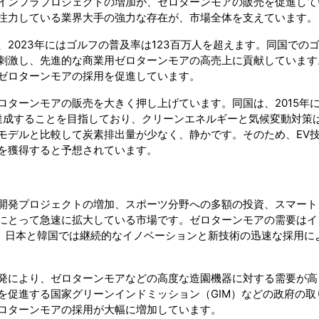
インフラプロジェクトの増加が、ゼロターンモアの販売を促進して
注力している業界大手の強力な存在が、市場全体を支えています。
2023年にはゴルフの普及率は123百万人を超えます。同国での
刺激し、先進的な商業用ゼロターンモアの高売上に貢献しています
ゼロターンモアの採用を促進しています。
ロターンモアの販売を大きく押し上げています。同国は、2015年
を達成することを目指しており、クリーンエネルギーと気候変動対策
モデルと比較して炭素排出量が少なく、静かです。そのため、EV
を獲得すると予想されています。
開発プロジェクトの増加、スポーツ分野への多額の投資、スマート
にとって急速に拡大している市場です。ゼロターンモアの需要はイ
が、日本と韓国では継続的なイノベーションと新技術の迅速な採用に
発により、ゼロターンモアなどの高度な造園機器に対する需要が高
を促進する国家グリーンインドミッション（GIM）などの政府の取
ロターンモアの採用が大幅に増加しています。