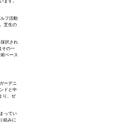
います。
ゴルフ活動
。芝生の
に採択され
はその一
技術ベース
ガーデニ
ンドと中
より、ゼ
まってい
り組みに