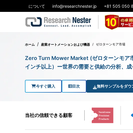
について
info@researchnester.jp
+81 505 050 
ゼロターンモア市場
ホーム
産業オートメーションおよび機器
Zero Turn Mower Market (ゼロ
インチ以上）ー世界の需要と供給の分析、成長予
今すぐ購入
目次
無料サンプルをダウ
当社の信頼できる顧客