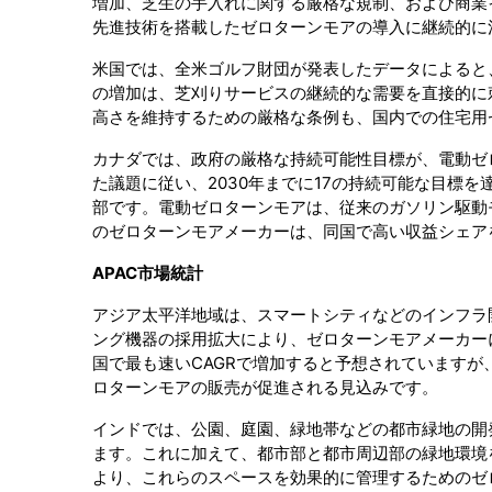
増加、芝生の手入れに関する厳格な規制、および商業
先進技術を搭載したゼロターンモアの導入に継続的に
米国では、全米ゴルフ財団が発表したデータによると、
の増加は、芝刈りサービスの継続的な需要を直接的に
高さを維持するための厳格な条例も、国内での住宅用
カナダでは、政府の厳格な持続可能性目標が、電動ゼ
た議題に従い、2030年までに17の持続可能な目標
部です。電動ゼロターンモアは、従来のガソリン駆動
のゼロターンモアメーカーは、同国で高い収益シェア
APAC
市場統計
アジア太平洋地域は、スマートシティなどのインフラ
ング機器の採用拡大により、ゼロターンモアメーカー
国で最も速いCAGRで増加すると予想されています
ロターンモアの販売が促進される見込みです。
インドでは、公園、庭園、緑地帯などの都市緑地の開
ます。これに加えて、都市部と都市周辺部の緑地環境
より、これらのスペースを効果的に管理するためのゼ