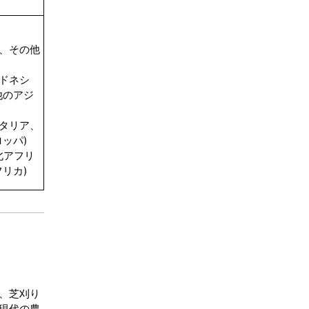
ン、その他
ンドネシ
他のアジ
イタリア、
ッパ)
北アフリ
リカ)
、芝刈り
現代の農