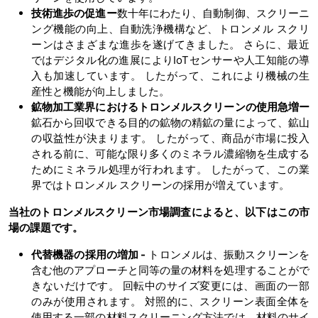
技術進歩の促進ー
数十年にわたり、自動制御、スクリーニ
ング機能の向上、自動洗浄機構など、トロンメル スクリ
ーンはさまざまな進歩を遂げてきました。 さらに、最近
ではデジタル化の進展によりIoTセンサーや人工知能の導
入も加速しています。 したがって、これにより機械の生
産性と機能が向上しました。
鉱物加工業界におけるトロンメルスクリーンの使用急増ー
鉱石から回収できる目的の鉱物の精鉱の量によって、鉱山
の収益性が決まります。 したがって、商品が市場に投入
される前に、可能な限り多くのミネラル濃縮物を生成する
ためにミネラル処理が行われます。 したがって、この業
界ではトロンメル スクリーンの採用が増えています。
当社の
トロンメルスクリーン
市場
調査によると、以下はこの市
場の課題です。
代替機器の採用の増加
-
トロンメルは、振動スクリーンを
含む他のアプローチと同等の量の材料を処理することがで
きないだけです。 回転中のサイズ変更には、画面の一部
のみが使用されます。 対照的に、スクリーン表面全体を
使用する一部の材料スクリーニング方法では、材料のサイ