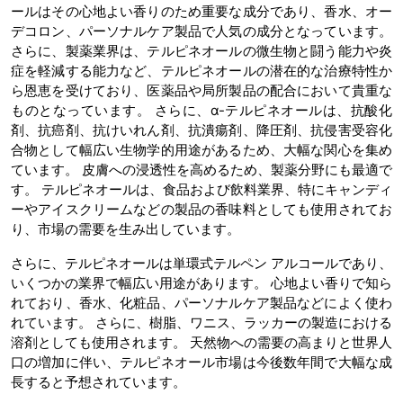
ールはその心地よい香りのため重要な成分であり、香水、オー
デコロン、パーソナルケア製品で人気の成分となっています。
さらに、製薬業界は、テルピネオールの微生物と闘う能力や炎
症を軽減する能力など、テルピネオールの潜在的な治療特性か
ら恩恵を受けており、医薬品や局所製品の配合において貴重な
ものとなっています。 さらに、α-テルピネオールは、抗酸化
剤、抗癌剤、抗けいれん剤、抗潰瘍剤、降圧剤、抗侵害受容化
合物として幅広い生物学的用途があるため、大幅な関心を集め
ています。 皮膚への浸透性を高めるため、製薬分野にも最適で
す。 テルピネオールは、食品および飲料業界、特にキャンディ
ーやアイスクリームなどの製品の香味料としても使用されてお
り、市場の需要を生み出しています。
さらに、テルピネオールは単環式テルペン アルコールであり、
いくつかの業界で幅広い用途があります。 心地よい香りで知ら
れており、香水、化粧品、パーソナルケア製品などによく使わ
れています。 さらに、樹脂、ワニス、ラッカーの製造における
溶剤としても使用されます。 天然物への需要の高まりと世界人
口の増加に伴い、テルピネオール市場は今後数年間で大幅な成
長すると予想されています。