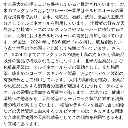
する最大の市場シェアを保持していると推定されています。 北
米のフレグランスおよびフレーバー業界はテルピネオールの重
要な消費者であり、香水、化粧品、石鹸、洗剤、食品の主要成
分としてテルピネオールを利用しています。 消費者の好みが天
然および植物ベースのフレグランスやフレーバーに移行するに
つれ、北米におけるテルピネオールの需要は増加し続けていま
す。 米国は、2024 年に 88.6 億米ドルを擁し、収益創出とい
う点で世界の他の国々と比較して先頭に立っています。 さら
に、2024 年までにフレグランスの総売上高の約 57% が高級品
以外の製品で構成されることになります。北米の医薬品および
化粧品産業は、テルピネオールをその薬効として、また局所
薬、咳止めシロップ、スキンケア製品、およびヘアケア製剤の
有効成分として利用しています。 人口の高齢化が進み、医薬品
や化粧品に対する消費者の需要が増加するにつれて、テルピネ
オールの需要は増加する可能性があります。 北米では、健康と
環境への懸念から、天然製品やオーガニック製品に対する消費
者の嗜好が高まっています。 松油やテルペンを豊富に含む植物
などの天然資源に由来するテルピネオールは、さまざまな用途
で合成化学物質の天然代替品としてこの傾向を利用できる有利
な立場にあります。