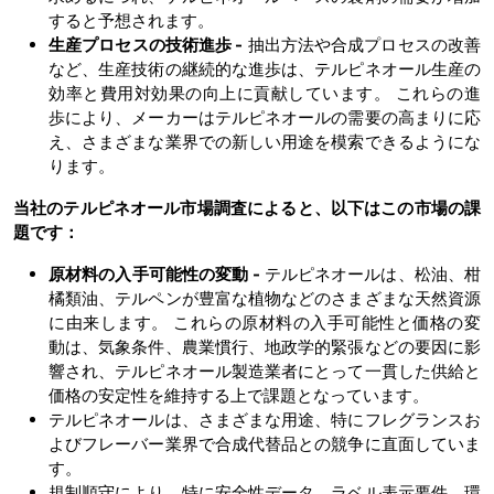
すると予想されます。
生産プロセスの技術進歩
-
抽出方法や合成プロセスの改善
など、生産技術の継続的な進歩は、テルピネオール生産の
効率と費用対効果の向上に貢献しています。 これらの進
歩により、メーカーはテルピネオールの需要の高まりに応
え、さまざまな業界での新しい用途を模索できるようにな
ります。
当社のテルピネオール市場調査によると、以下はこの市場の課
題です：
原材料の入手可能性の変動
-
テルピネオールは、松油、柑
橘類油、テルペンが豊富な植物などのさまざまな天然資源
に由来します。 これらの原材料の入手可能性と価格の変
動は、気象条件、農業慣行、地政学的緊張などの要因に影
響され、テルピネオール製造業者にとって一貫した供給と
価格の安定性を維持する上で課題となっています。
テルピネオールは、さまざまな用途、特にフレグランスお
よびフレーバー業界で合成代替品との競争に直面していま
す。
規制順守により、特に安全性データ、ラベル表示要件、環