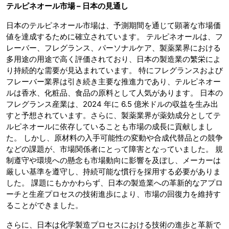
テルピネオール市場 – 日本の見通し
日本のテルピネオール市場は、予測期間を通じて顕著な市場価
値を達成するために確立されています。 テルピネオールは、フ
レーバー、フレグランス、パーソナルケア、製薬業界における
多用途の用途で高く評価されており、日本の製造業の繁栄によ
り持続的な需要が見込まれています。 特にフレグランスおよび
フレーバー業界は引き続き主要な推進力であり、テルピネオー
ルは香水、化粧品、食品の原料として人気があります。 日本の
フレグランス産業は、2024 年に 6.5 億米ドルの収益を生み出
すと予想されています。さらに、製薬業界が薬効成分としてテ
ルピネオールに依存していることも市場の成長に貢献しまし
た。 しかし、原材料の入手可能性の変動や合成代替品との競争
などの課題が、市場関係者にとって障害となっていました。 規
制遵守や環境への懸念も市場動向に影響を及ぼし、メーカーは
厳しい基準を遵守し、持続可能な慣行を採用する必要がありま
した。 課題にもかかわらず、日本の製造業への革新的なアプロ
ーチと生産プロセスの技術進歩により、市場の回復力を維持す
ることができました。
さらに、日本は化学製造プロセスにおける技術の進歩と革新で