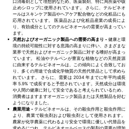
口消毒剤として理想的なため、医薬製剤、特に局所薬や咳
止めシロップに使用されています。 さらに、テルピネオ
ールはスキンケア製品やヘアケア配合物などの化粧品にも
応用されています。 医薬品および化粧品産業の成長によ
り、有効成分としてのテルピネオールの需要が高まってい
ます。
天然およびオーガニック製品への需要の高まり
-
健康と環
境の持続可能性に対する意識の高まりに伴い、さまざまな
業界で天然およびオーガニック製品に対する嗜好が高まっ
ています。 松油やテルペンが豊富な植物などの天然資源
に由来するテルピネオールは、この傾向によく合致してお
り、多くの用途で合成化学物質の天然代替品として求めら
れています。 さらに、需要は 2034 年までに年平均成長
率 5.9% で成長すると予想されています。天然成分は環境
や人間の健康に対して安全であると考えられているため、
消費者はますますオーガニック製品または天然製品を好む
ようになりました。
農業用途
-
テルピネオールは、その殺虫作用と殺虫作用に
より、農業で殺虫剤および殺虫剤として使用されます。
農家が化学農薬に代わるより安全で環境に優しい代替品を
求めるにつれ、テルピネオールベースの製剤の需要が増加