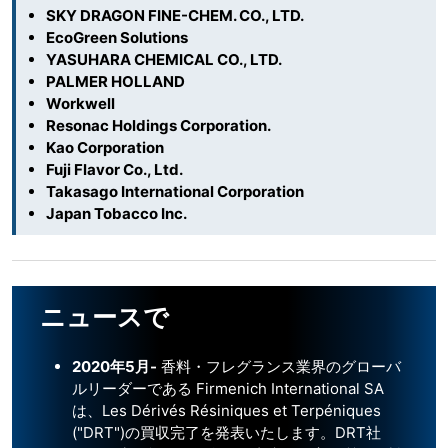
SKY DRAGON FINE-CHEM. CO., LTD.
EcoGreen Solutions
YASUHARA CHEMICAL CO., LTD.
PALMER HOLLAND
Workwell
Resonac Holdings Corporation.
Kao Corporation
Fuji Flavor Co., Ltd.
Takasago International Corporation
Japan Tobacco Inc.
ニュースで
2020年5月-
香料・フレグランス業界のグローバ
ルリーダーである Firmenich International SA
は、Les Dérivés Résiniques et Terpéniques
("DRT")の買収完了を発表いたします。DRT社