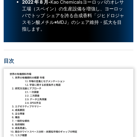
2022 年 8 月-
Kao Chemicalsヨーロッパのオレサ
工場（スペイン）の生産設備を増強し、ヨーロッ
パでトップ シェアを誇る合成香料「ジヒドロジャ
スモン酸メチル※MDJ」のシェア維持・拡大を目
指します。
目次