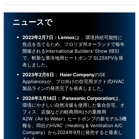
ニュースで
2022年2月7日：Lennox
は 、環境持続可能性に
焦点を当てるため、フロリダ州オーランドで毎年
開催されるInternational Builders' Show (IBS)
で、斬新な寒冷地用ヒートポンプ SL25XPVを発
表しました。
2023年2月6日
：
Haier Company
のGE
Appliancesが、プロ向けの住宅用ダクト式HVAC
製品ラインの発売完了を発表しました。
2024年3月14日：
Panasonic Corporation
は、
環境にやさしい自然冷媒を使用した集合住宅、オ
フィス、店舗などの軽商用向けの業務用
A2W（Air to Water）ヒートポンプの新モデル3機
種を、同社のHVAC（Heating & Ventilation A/C
Company）から2024年9月に発売すると発表し