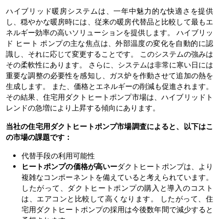
ハイブリッド暖房システムは、一年中魅力的な快適さを提供
し、穏やかな暖房時には、従来の暖房代替品と比較して最もエ
ネルギー効率の高いソリューションを提供します。 ハイブリッ
ド ヒート ポンプの主な焦点は、外部温度の変化を自動的に認
識し、それに応じて変更することです。 このシステムの強みは
その柔軟性にあります。 さらに、システムは非常に寒い日には
重要な調整の必要性を感知し、ガス炉を作動させて追加の熱を
生成します。 また、価格とエネルギーの削減も促進されます。
その結果、住宅用ダクトヒートポンプ市場は、ハイブリッドト
レンドの急増により上昇する傾向にあります。
当社の住宅用ダクトヒートポンプ市場調査によると、以下はこ
の市場の課題です：
代替手段の利用可能性
ヒートポンプの価格が高いー
ダクトヒートポンプは、より
複雑なコンポーネントを備えていると考えられています。
したがって、ダクトヒートポンプの購入と導入のコスト
は、エアコンと比較して高くなります。 したがって、住
宅用ダクトヒートポンプの採用は今後数年間で減少すると