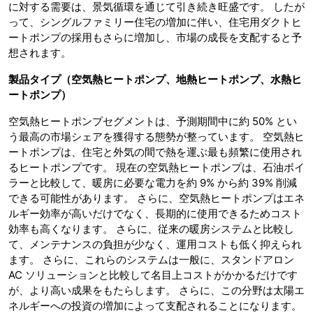
に対する需要は、景気循環を通じて引き続き旺盛です。 したが
って、シングルファミリー住宅の増加に伴い、住宅用ダクトヒ
ートポンプの採用もさらに増加し、市場の成長を支配すると予
想されます。
製品タイプ（空気熱ヒートポンプ、地熱ヒートポンプ、水熱ヒ
ートポンプ）
空気熱ヒートポンプセグメントは、予測期間中に約 50% とい
う最高の市場シェアを獲得する態勢が整っています。 空気熱ヒ
ートポンプは、住宅と外気の間で熱を運ぶ最も頻繁に使用され
るヒートポンプです。 現在の空気熱ヒートポンプは、石油ボイ
ラーと比較して、暖房に必要な電力を約 9% から約 39% 削減
できる可能性があります。 さらに、空気熱ヒートポンプはエネ
ルギー効率が高いだけでなく、長期的に使用できるためコスト
効率も高くなります。 さらに、従来の暖房システムと比較し
て、メンテナンスの負担が少なく、運用コストも低く抑えられ
ます。 さらに、これらのシステムは一般に、スタンドアロン
AC ソリューションと比較して名目上コストがかかるだけです
が、より高い成果をもたらします。 さらに、この分野は太陽エ
ネルギーへの投資の増加によって支配されることになります。