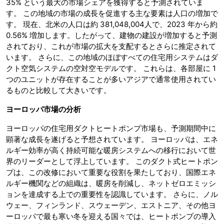
35% という最大の市場シェアを獲得すると予測されていま
す。 この地域の市場の成長を促進する主な要素は人口の増加で
す。 現在、北米の人口は約 381,048,004人で、2023 年から約
0.56% 増加します。したがって、建物の建設が増加すると予測
されており、これが市場の拡大を支配するとさらに推定されて
います。 さらに、この地域のほぼすべての住宅用システムはダ
クト空気システムの空対空モデルです。 これらは、各部屋に 1
つのユニットが存在することが多いアジアで通常使用されてい
るものと比較して大きいです。
ヨーロッパ市場の分析
ヨーロッパの住宅用ダクトヒートポンプ市場も、予測期間中に
顕著な成長を遂げると予想されています。 ヨーロッパは、エネ
ルギー効率が高く持続可能な暖房システムへの移行において世
界のリーダーとして浮上しています。 このダクト式ヒートポン
プは、この改修において重要な役割を果たしており、国際エネ
ルギー機関などの組織は、暖房を削減し、ネットゼロエミッシ
ョンを達成する上での重要性を認識しています。 さらに、ノル
ウェー、フィンランド、スウェーデン、エストニア、その他ヨ
ーロッパで最も寒い冬を迎える国々では、ヒートポンプの導入