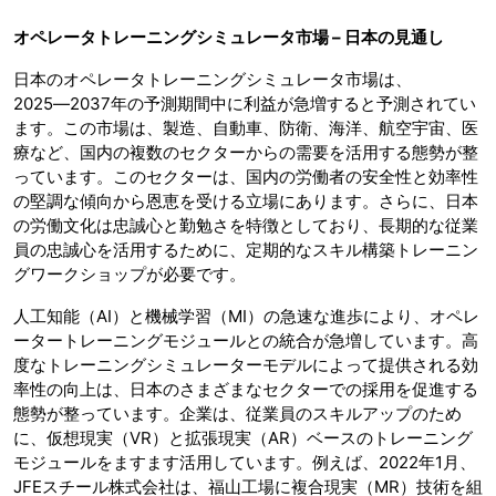
オペレータトレーニングシミュレータ市場 – 日本の見通し
日本のオペレータトレーニングシミュレータ市場は、
2025―2037年の予測期間中に利益が急増すると予測されてい
ます。この市場は、製造、自動車、防衛、海洋、航空宇宙、医
療など、国内の複数のセクターからの需要を活用する態勢が整
っています。このセクターは、国​​内の労働者の安全性と効率性
の堅調な傾向から恩恵を受ける立場にあります。さらに、日本
の労働文化は忠誠心と勤勉さを特徴としており、長期的な従業
員の忠誠心を活用するために、定期的なスキル構築トレーニン
グワークショップが必要です。
人工知能（AI）と機械学習（MI）の急速な進歩により、オペレ
ータートレーニングモジュールとの統合が急増しています。高
度なトレーニングシミュレーターモデルによって提供される効
率性の向上は、日本のさまざまなセクターでの採用を促進する
態勢が整っています。企業は、従業員のスキルアップのため
に、仮想現実（VR）と拡張現実（AR）ベースのトレーニング
モジュールをますます活用しています。例えば、2022年1月、
JFEスチール株式会社は、福山工場に複合現実（MR）技術を組