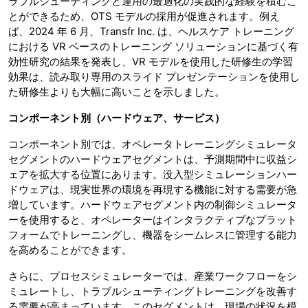
ラブルシューティングと運用の最適化の実践的な経験を積むこ
とができるため、OTS モデルの採用が促進されます。例え
ば、2024 年 6 月、Transfr Inc. は、ヘルスケア トレーニング
における VR ベースのトレーニング ソリューションに基づく有
効性研究の結果を発表し、VR モデルを使用した研修生の学習
効果は、読み取り専用のスライド プレゼンテーションを使用し
た研修生よりも大幅に高いことを示しました。
コンポーネント別（ハードウェア、サービス）
コンポーネント別では、オペレータトレーニングシミュレータ
セグメントのハードウェアセグメントは、予測期間中に収益シ
ェアを拡大​​する位置にあります。没入型シミュレーションハー
ドウェアは、現実世界の環境を再現する機能に対する需要が急
増しています。ハードウェアセグメント内の制御シミュレータ
ーを使用すると、オペレーターはインタラクティブなプラット
フォームでトレーニングし、機器をシームレスに管理する能力
を高めることができます。
さらに、プロセスシミュレーターでは、産業ワークフローをシ
ミュレートし、トラブルシューティングトレーニングを改善す
る需要が高まっています。このセグメントは、現場の状況を模