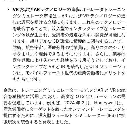
VR
および
AR
テクノロジーの進歩
:
オペレータトレーニン
グシミュレータ市場は、AR および VR テクノロジーの進
歩の恩恵を受ける立場にあります。これらのテクノロジー
を統合することで、没入型でインタラクティブなトレーニ
ング体験が生まれ、受講者の最適なスキル開発が可能にな
ります。超リアルな 3D 環境に積極的に関与することで、
防衛、航空宇宙、医療分野の従業員は、高リスクのシナリ
オをよりよく理解できるようになります。さらに、業界は
定年退職により失われた経験を取り戻そうとしており、イ
ンタラクティブな VR と IR を統合した OTS ソリューショ
ンは、モバイルファースト世代の産業労働者にメリットを
もたらすです。
企業は、トレーニング シミュレーター モデルで AR と VR の統
合を積極的に活用しており、高度な OTS ソリューションの需
要を促進しています。例えば、2024 年 2 月、Honeywell は、
産業労働者にターゲットを絞ったオンデマンド トレーニングを
提供するために、没入型フィールド シミュレーター (IFS) に拡
張現実を統合すると発表しました。