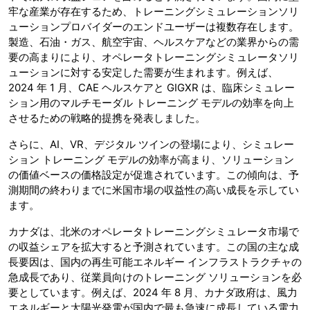
牢な産業が存在するため、トレーニングシミュレーションソリ
ューションプロバイダーのエンドユーザーは複数存在します。
製造、石油・ガス、航空宇宙、ヘルスケアなどの業界からの需
要の高まりにより、オペレータトレーニングシミュレータソリ
ューションに対する安定した需要が生まれます。例えば、
2024 年 1 月、CAE ヘルスケアと GIGXR は、臨床シミュレー
ション用のマルチモーダル トレーニング モデルの効率を向上
させるための戦略的提携を発表しました。
さらに、AI、VR、デジタル ツインの登場により、シミュレー
ション トレーニング モデルの効率が高まり、ソリューション
の価値ベースの価格設定が促進されています。この傾向は、予
測期間の終わりまでに米国市場の収益性の高い成長を示してい
ます。
カナダは、北米のオペレータトレーニングシミュレータ市場で
の収益シェアを拡大​​すると予測されています。この国の主な成
長要因は、国内の再生可能エネルギー インフラストラクチャの
急成長であり、従業員向けのトレーニング ソリューションを必
要としています。例えば、2024 年 8 月、カナダ政府は、風力
エネルギーと太陽光発電が国内で最も急速に成長している電力