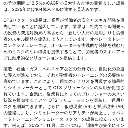
の予測期間に12.5％のCAGRで拡大する市場の目覚ましい成長
は、2025年には164億米ドルに達する見込みです。
OTSセクターの成長は、業界が労働者の安全とスキル開発を優
先していることに起因しています。業界は、社内スキル開発へ
の投資の費用対効果の高さから、新しい人材の雇用よりも労働
者のスキル開発を優先しようとしています。オペレータトレー
ニングシミュレータは、オペレーターが実践的な経験を積むた
めのリスクのない環境を提供することで、労働者のスキルアッ
プに効果的なソリューションを提供します。
製造、石油・ガス、ヘルスケアなどの分野では、自動化の急速
な導入が進んでおり、それが労働者のトレーニングの必要性を
高めています。これにより、現実のシナリオを再現する効果的
なシミュレーターとして OTS ソリューションの採用が促進さ
れています。企業は、従業員にとってのプレッシャーの大きい
状況を模倣することで OTS ソリューションを実装し、運用リ
スクを削減できます。さらに、仮想現実 (VR) と拡張現実 (AR)
の登場により、シミュレーターのリアリティが向上し、オペレ
ータトレーニングシミュレータ セクターの成長に役立っていま
す。例えば、2022 年 11 月、エアバスは、訓練生が完全にイン