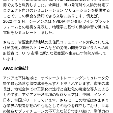
源であると報告しました。企業は、風力発電所や太陽光発電プ
ロジェクト向けのシミュレーション ソリューションを提供する
ことで、この機会を活用できる立場にあります。例えば、
2022 年 3 月、シーメンスは NVIDIA デジタル ツイン プラット
フォームとの連携を発表し、物理学に基づく機械学習で風力発
電所をシミュレートしました。
さらに、資源集約型地域の先住民コミュニティを対象とした先
住民労働力開発ストリームなどの労働力開発プログラムへの政
府投資は、OTS 市場に新たな収益源を生み出す態勢が整って
います。
APAC
市場統計
アジア太平洋地域は、オペレータトレーニングシミュレータ分
野で最も急速な収益成長を示すと予測されています。市場の成
長は、地域全体での工業化の進行と自動化の急速な導入による
ものです。アジア太平洋地域の収益シェアは、中国、インド、
日本、韓国がリードしています。さらに、この地域はさまざま
な業界の製造活動の中心地としての地位を確立しており、世界
の製造サプライチェーンの不可欠な部分であり続け、労働力の