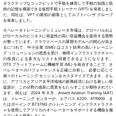
タラクティブなコックピットで手順を練習して手順の知識と筋
肉の記憶を構築できる仮想手順トレーナー (VPT) を発表しまし
た。同社は、VPT の最初の顧客としてルフトハンザ グループ
を発表しました。
オペレータトレーニングシミュレータ市場は、グローバルおよ
びローカルのビジネスに収益性の高い収益機会を提供する態勢
が整っています。クラウドベースの展開モデルへの関心が高ま
るにつれて、中小企業 (SME) はコスト効率の高いトレーニン
グ ソリューションの恩恵を受け、物理インフラストラクチャへ
の投資による多大なコストを回避できるようになります。
OTS プラットフォームに機械学習 (ML) を統合することで、オ
ペレーターのパフォーマンスを正確に分析し、必要に応じて
個々のトレーニング セッションをカスタマイズできます。さら
に、アフリカとアジア太平洋地域の新興経済における新しい収
益源が、この分野の成長に恩恵をもたらすことが期待されてい
ます。例えば、2024 年 9 月、Ansett Aviation Training (AAT)
は、トレーニング センターが、エアバス A320、ATR600、ま
たはボーイング B737NG のトレーニング インフラストラクチ
ャを使用してアフリカのオペレーターをサポートする機能を備
えていると発表しました。