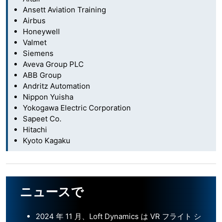
Ansett Aviation Training
Airbus
Honeywell
Valmet
Siemens
Aveva Group PLC
ABB Group
Andritz Automation
Nippon Yuisha
Yokogawa Electric Corporation
Sapeet Co.
Hitachi
Kyoto Kagaku
ニュースで
2024 年 11 月、Loft Dynamics は VR フライト シ