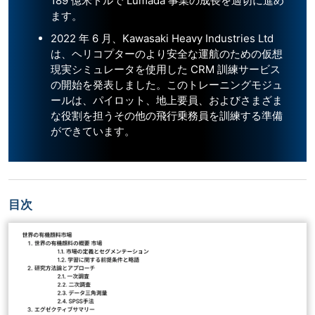
189 億米ドルで Lumada 事業の成長を適切に進め
ます。
2022 年 6 月、Kawasaki Heavy Industries Ltd
は、ヘリコプターのより安全な運航のための仮想
現実シミュレータを使用した CRM 訓練サービス
の開始を発表しました。このトレーニングモジュ
ールは、パイロット、地上要員、およびさまざま
な役割を担うその他の飛行乗務員を訓練する準備
ができています。
目次