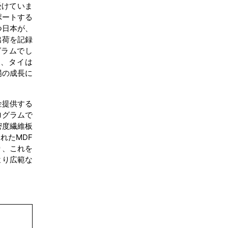
受けていま
ポートする
結論
つ日本が、
出荷を記録
目次
ログラムでし
ム、タイは
関連レポート
場の成長に
よくある質問
金提供する
ログラムで
密度繊維板
れたMDF
り、これを
より広範な