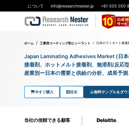
について
info@researchnester.jp
+81 505 050 
日本のラミネート接着
ホーム
工業用コーティング剤とシーラント
Japan Laminating Adhesives M
接着剤、ホットメルト接着剤、無溶剤/反応型
産業別ー日本の需要と供給の分析、成長予測、統
今すぐ購入
目次
無料サンプルをダウ
当社の信頼できる顧客