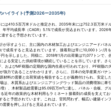
イライト(予測2026ー2035年)
年には410.5百万米ドルと推定され、2035年末には752.3百万米
、年平均成長率（CAGR）5.1%で成長が見込まれています。2026
ルに達すると予想されています。
統計が示すように、主に国内の木材加工およびエンジニアードパネ
で成長すると見込まれています。接着剤は常に10,000トン/月
865千円を示しました。同様に、2018年1月の出荷量は11,077トンで
による安定した供給環境が継続していることを示しています。さ
F、およびMF樹脂の定期的な国内生産が行われており、PF樹脂の
が強力であることがわかります。さらに、日本の化学産業ガバナ
原材料の需要と出荷実績を報告することが義務付けられ、安定し
場は、木質系およびエンジニアリングウッド製品の消費増加に牽
27%増）、木材製品総需要は85.09百万m³に達し、パネル・合板、グ
る近年の政策的な木材利用もラミネート接着剤の成長を支えており
に達すると予想されています。これは、官民問わず、幅広い建築イン
の需要を押し上げると見込まれています。