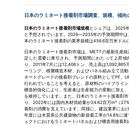
日本のラミネート接着剤市場調査、規模、傾向のハ
日本のラミネート接着剤市場規模
とシェアは、2025
と予想されています。2026―2035年の予測期間中は
本のラミネート接着剤の業界規模は456.6百万米ド
日本のラミネート接着剤市場は、METTの最新生産
定した需要に牽引され、予測期間にわたって上昇傾向
り、2011年7月には12,406トン、売上高は1,092,
ーリング、積層構造木材、およびパネル組み立て活動
ネートグレードの接着剤ブレンドの原料としてPF、U
行われていることを考えると、原材料のパイプライン
構造的強化により、生産者は生産能力の変動に加え、
を維持しています。また、日本のラミネート接着剤市
り、2022年には国内木材供給量が34.62百万m³（
着剤の消費を支えています。同様に、建設業界におけ
年度には木質系公共建築物の新規着工率が14.8%
ェクトにおけるラミネートパネルおよび構造用接着剤