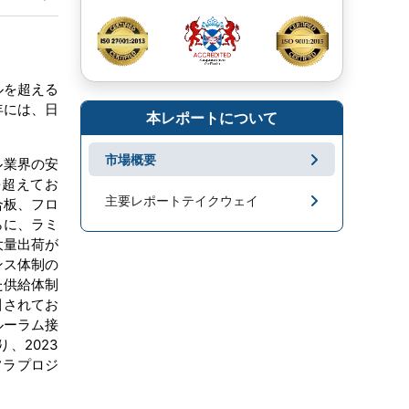
ドルを超える
年には、日
本レポートについて
市場概要
ル業界の安
を超えてお
主要レポートテイクウェイ
、合板、フロ
らに、ラミ
市場地域分析
大量出荷が
ンス体制の
成長促進要因と課題
た供給体制
引されてお
ルーラム接
セグメンテーション
、2023
フラプロジ
キープレーヤー
市場ニュース