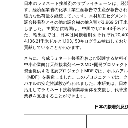
日本のラミネート接着剤のサプライチェーンは、経
す。経済産業省の化学工業生産報告で生産が報告され
強力な出荷量を継続しています。木材加工セグメント
調合接着剤とその他の調合糊の輸入額が3.969.51千
しました。主要な供給国は、中国で1,219.43千米ドルと
た。輸出面では、日本は同接着剤をそれぞれ20,403.2
4,136.21千米ドルと1,103,150キログラム
貢献していることがわかます。
さらに、合成ラミネート接着剤および関連する材料イ
中小企業向け天然接着剤ベースMDF開発プロジェク
資金提供する北辰プロジェクトMDFでは、ホルムア
（MDF）を製造しました。このプロジェクトでは、
パネルの安定性試験が行われました。本研究は、日本
活用してラミネート接着剤業界全体を支援し、代替接
業界を支援することができます。
日本の接着剤及び