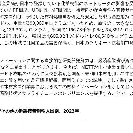
済産業省が日本で登録している化学樹脂のネットワークの影響を
ているPF樹脂、UF樹脂、MF樹脂は、接着剤の配合要件を直接サ
の接着剤は、安定した材料処理量を備えた安定した製造基盤を持
米ドル、重量が390,069キログラムであったため、繰り返し大きな
129,302キログラム、米国で1,166.78千米ドルと34,851キ
9千米ドル、韓国は4,605.32千米ドルと1,406,540キログラ
輸出しており、この地域では同製品の需要が高く、日本のラミネート接着剤市
ノベーションに関する直接的な研究開発努力は、経済産業省が資
トなどに見出すことができます。例えば、METTが中小企業支援プ
ルデヒド樹脂の代わりに天然接着剤と国産・未利用木材を用いて中
クエン酸を用いた反応機構解析、商用ラインでの試験、そして製造さ
の木材接着剤業界における現在の材料イノベーションを示してお
着剤技術とサプライチェーンのレジリエンスを提供することで、
その他の調製接着剤輸入国別、2023年