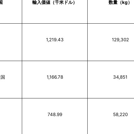
国
輸入価値（千米ドル）
数量（kg）
1,219.43
129,302
衆国
1,166.78
34,851
748.99
58,220