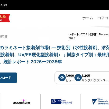
8480
ホーム
コアコ
レポート:
6702 |
公開日:
Decemb
剤市場
2025
arket (日本のラミネート接着剤市場) — 技術別（水性接着剤、溶
接着剤、UV/EB硬化型接着剤）；樹脂タイプ別；最終
計レポート 2026ー2035年
7,906
1,205
ンロード
ビュー
サンプルダウンロー