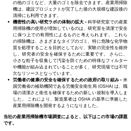
の他のゴミなど、大量のゴミを除去できます。産業用掃除
機は、建設プロジェクトが完了した後の大規模な建設後の
清掃にも利用できます。
機密性の高い研究ラボの体制の拡大
-
科学研究室での産業
用掃除機の使用が増加しているのは、研究室を清潔で安全
に保つ上での有用性によるものと考えられます。 これら
の掃除機は、さまざまなタイプのゴミ、特に危険な化学物
質を処理することを目的としており、実験の完全性を維持
し、研究者の安全を確保するために重要です。 さらに、
小さな粒子を収集して汚染を防ぐための特殊なフィルター
や機能が組み込まれていることが多く、研究現場では不可
欠なリソースとなっています。
労働者の健康の安全を確保するための政府の取り組み
-
米
国労働省の補助機関である労働安全衛生局 (OSHA) は、職
場の清潔さと衛生を確保するための新しい規制を導入しま
した。 これにより、製造業者は OSHA の基準に準拠した
産業用掃除機を開発するようになりました。
当社の産業用掃除機市場調査によると、以下はこの市場の課題
です。