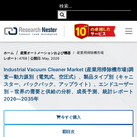
産業用掃除機市場
ホーム
産業オートメーションおよび機器
レポート:
4768 |
公開日:
May, 2026
Industrial Vacuum Cleaner Market (産業用掃除機市場)調
査―動力源別（電気式、空圧式）、製品タイプ別（キャニ
スター、バックパック、アップライト）、エンドユーザー
別 – 世界の需要と供給の分析、成長予測、統計レポート
2026―2035年
今すぐ購入
目次