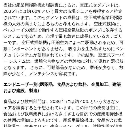
当社の産業用掃除機市場調査によると、空圧式セグメントは、
2035年には約 60% という最大の市場シェアを獲得すると推定
されています。このセグメントの成長は、空圧式式産業用掃除
機の人気の高まりによるものと考えられます。 空圧式技術は、
ベルヌーイの原理で動作する圧縮空気駆動のポンプに依存する
システムであるため、市場で最も急速に成長しているカテゴリ
ーです。 空圧式掃除機は圧縮空気によって駆動されるため、可
動コンポーネントがありません。 吸引力を生み出すためにベン
チュリシステムが使用されています。 その結果、空圧式フーバ
ー システムは、燃焼化合物などの危険物に対して優れた選択肢
となります。 さらに、可動部品がないため、磨耗が少なく、故
障が少なく、メンテナンスが容易です。
エンドユーザー別
(医薬品、食品および飲料、金属加工、建築
および建設、製造)
食品および飲料部門は、2036 年には約 40% という大きなシ
ェアを獲得すると予想されています。この部門の成長は主に、
食品および飲料業界におけるさまざまな目的での産業用掃除機
の使用の増加によるものです。産業用掃除機は、食品および飲
料業界で、生産エリア、生産ライン、グリル、試験施設の消毒