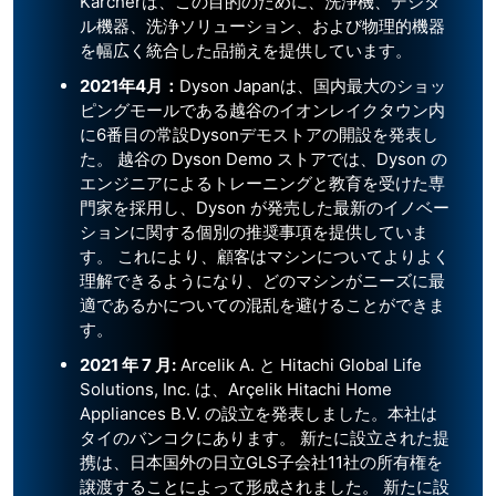
Karcherは、この目的のために、洗浄機、デジタ
ル機器、洗浄ソリューション、および物理的機器
を幅広く統合した品揃えを提供しています。
2021年4月：
Dyson Japanは、国内最大のショッ
ピングモールである越谷のイオンレイクタウン内
に6番目の常設Dysonデモストアの開設を発表し
た。 越谷の Dyson Demo ストアでは、Dyson の
エンジニアによるトレーニングと教育を受けた専
門家を採用し、Dyson が発売した最新のイノベー
ションに関する個別の推奨事項を提供していま
す。 これにより、顧客はマシンについてよりよく
理解できるようになり、どのマシンがニーズに最
適であるかについての混乱を避けることができま
す。
2021 年 7 月:
Arcelik A. と Hitachi Global Life
Solutions, Inc. は、Arçelik Hitachi Home
Appliances B.V. の設立を発表しました。本社は
タイのバンコクにあります。 新たに設立された提
携は、日本国外の日立GLS子会社11社の所有権を
譲渡することによって形成されました。 新たに設