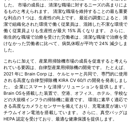
した。 市場の成長は、清潔な職場に対するニーズの高まりによ
るものと考えられます。 清潔な職場を維持することの最も重要
な利点の 1 つは、生産性の向上です。 最近の調査によると、清
潔で組織化された環境で働く従業員は、混雑した不潔な環境で
働く従業員よりも生産性が最大 15% 高くなります。 さらに、
衛生的な職場で治療を受けた労働者は、清潔な職場で治療を受
けなかった労働者に比べて、病気休暇が平均で 24% 減少しま
した。
これらに加えて、産業用掃除機市場の成長を促進すると考えら
れている要因は、自律型産業用掃除機の開発です。 たとえば、
2021 年に Brain Corp は、ケルヒャーと共同で、専門的に使用
される高度な自律型掃除機 KIRA CV 60/1 の開発を発表しまし
た。 企業にスマートな清掃ソリューションを提供します。
Brain OSを搭載した装置で、空港、オフィス、ホテル、学校な
どの大規模インフラの掃除機に最適です。 環境に素早く適応で
きる高度なカメラとセンサーを備えており、充電速度が速いリ
チウムイオン電池を搭載しています。 さらに、真空バッグは
HEPA 認定を受けており、最適な健康保護を提供します。