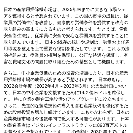
日本の産業用掃除機市場は、2035年末までに大きな市場シェ
アを獲得すると予想されています。この国の市場の成長は、従
業員の労働生活を改善し、健康的な労働条件を提供する政府の
取り組みの高まりによるものと考えられます。たとえば、労働
安全衛生法は、従業員に安全で安心な雰囲気を提供することに
取り組んでいます。 日本の既存の規則や規制は、労働および雇
用環境を整える上で重要な役割を果たしています。 これらの法
的枠組みは、従業員の権利を保護し、公正な待遇を保証し、有
害な職場文化の問題に取り組むための基盤として機能します。
さらに、中小企業促進のための投資の増加により、日本の産業
用掃除機市場の成長が高まると予想されます。 日本政府は、
2022会計年度（2022年4月～2023年3月）の支出計画におい
て、日本の中小企業を支援するために16.２億米ドルを確保し
た。 特に企業の製造工場設備のアップグレードに役立ちます。
さらに、先進的な製造技術の導入を含む産業設備を強化するた
めの設備投資も増加し続けています。 にもかかわらず、日本の
産業機械市場は今後数年間で拡大する可能性があります。 日本
の製造業者はデジタルインフラストラクチャに890百万米ドル
を費やすと予想されています。 この金額は 2030 年までに 41