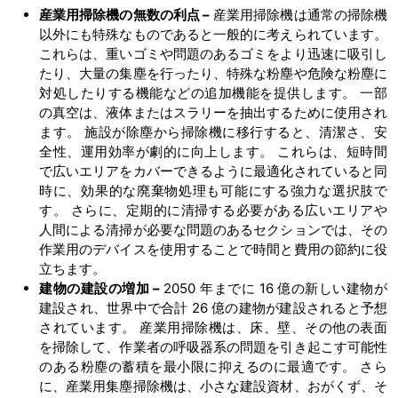
産業用掃除機の無数の利点 –
産業用掃除機は通常の掃除機
以外にも特殊なものであると一般的に考えられています。
これらは、重いゴミや問題のあるゴミをより迅速に吸引し
たり、大量の集塵を行ったり、特殊な粉塵や危険な粉塵に
対処したりする機能などの追加機能を提供します。 一部
の真空は、液体またはスラリーを抽出するために使用され
ます。 施設が除塵から掃除機に移行すると、清潔さ、安
全性、運用効率が劇的に向上します。 これらは、短時間
で広いエリアをカバーできるように最適化されていると同
時に、効果的な廃棄物処理も可能にする強力な選択肢で
す。 さらに、定期的に清掃する必要がある広いエリアや
人間による清掃が必要な問題のあるセクションでは、その
作業用のデバイスを使用することで時間と費用の節約に役
立ちます。
建物の建設の増加 –
2050 年までに 16 億の新しい建物が
建設され、世界中で合計 26 億の建物が建設されると予想
されています。 産業用掃除機は、床、壁、その他の表面
を掃除して、作業者の呼吸器系の問題を引き起こす可能性
のある粉塵の蓄積を最小限に抑えるのに最適です。 さら
に、産業用集塵掃除機は、小さな建設資材、おがくず、そ