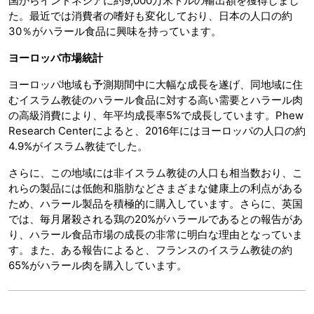
国からインドネシアに約9,000万米ドルの輸出額を獲得しまし
た。最近では消費者の嗜好も変化しており、日本の人口の約
30％がハラール食品に興味を持っています。
ヨーロッパ市場統計
ヨーロッパ地域も予測期間中に大幅な成長を遂げ、同地域に住
むイスラム教徒のハラール食品に対する高い需要とハラール肉
の高級消費により、年平均成長率5%で成長しています。Phew
Research Centerによると、2016年にはヨーロッパの人口の約
4.9%がイスラム教徒でした。
さらに、この地域には非イスラム教徒の人口も相当数おり、こ
れらの製品には低飽和脂肪などさまざまな健康上の利点がある
ため、ハラール製品を積極的に購入しています。さらに、英国
では、毎月屠殺される鶏の20%がハラールであるとの報告があ
り、ハラール食品市場の成長の非常に明白な理由となっていま
す。また、ある報告によると、フランスのイスラム教徒の約
65%がハラール肉を購入しています。