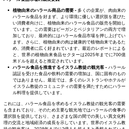
植物由来のハラール商品の需要 -
多くの企業が、肉由来の
ハラール食品を好まず、より環境に優しい選択肢を選びた
い消費者向けに、植物由来のハラール食品の販売を開始し
ています。この需要はビーガンとベジタリアンの両方で増
加しており、最終的にはハラール食品市場を押し上げてい
ます。さらに、植物由来の肉は健康的で植物由来であるた
め、消費者に広く好まれています。最近のレポートによる
と、世界の植物由来食品セクターは2025年までに700億
米ドルを超えると推定されています。
ハラール食品を推進するイスラム教徒の観光客 -
ハラール
認証を受けた食品や飲料の需要の増加は、国に固有のもの
ではありません。最近では、多くのレストランやホテルが
イスラム教徒のコミュニティの需要を満たすためにハラー
ル料理を提供しています。
これには、ハラール食品を求めるイスラム教徒の観光客の需要
も含まれており、そのため主要な観光地ではハラールの食事の
選択肢を提供しており、さまざまな国の間での美しい異文化料
理の交流と地域経済の成長を示しています。世界のイスラム教
徒の観光客は、2028年までに2億人を超えると予想されていま