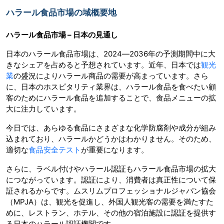
ハラール食品市場の域概要地
ハラール食品市場 – 日本の見通し
日本のハラール食品市場は、2024―2036年の予測期間中に大
きなシェアを占めると予想されています。近年、日本では
観光
業
の盛況によりハラール商品の需要が高まっています。さら
に、日本のホスピタリティ業界は、ハラール食品を食べたい顧
客のためにハラール食品を追加することで、食品メニューの拡
大に注力しています。
今日では、あらゆる食品にさまざまな化学防腐剤や成分が組み
込まれており、ハラールかどうかはわかりません。そのため、
適切な
食品安全テスト
が重要になります。
さらに、ラベル付けやハラール認証もハラール食品市場の拡大
につながっています。認証により、消費者は真正性について保
証されるからです。ムスリムプロフェッショナルジャパン協会
（MPJA）は、観光を促進し、外国人観光客の需要を満たすた
めに、レストラン、ホテル、その他の宿泊施設に認証を提供す
る日本のハラール認証機関です。