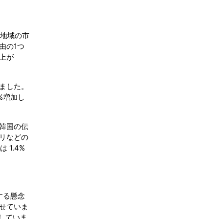
の地域の市
由の1つ
上が
ました。
%増加し
韓国の伝
リなどの
1.4%
する懸念
せていま
していま