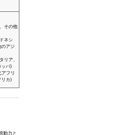
結論
ン、その他
目次
ンドネシ
関連レポート
他のアジ
よくある質問
イタリア、
ッパ)
北アフリ
リカ)
原動力と