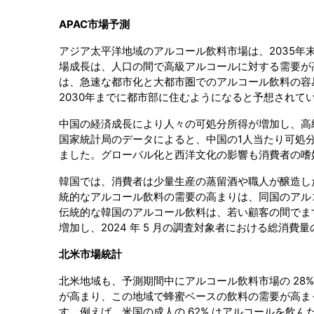
APAC市場予測
アジア太平洋地域のアルコール飲料市場は、2035年
場成長は、人口の間で高級アルコールに対する需要が
は、急速な都市化と大都市圏でのアルコール飲料の容
2030年までに都市部に住むようになると予想されて
中国の経済成長により人々の可処分所得が増加し、高
国家統計局のデータによると、中国の1人当たり可処分所得
ました。グローバル化と西洋文化の影響も消費者の嗜
韓国では、消費者は少量生産の蒸留酒や職人が醸造し
統的なアルコール飲料の需要の高まりは、同国のアルコ
伝統的な韓国のアルコール飲料は、若い顧客の間でますま
増加し、2024 年 5 月の調査対象者における総消費量の
北米市場統計
北米地域も、予測期間中にアルコール飲料市場の 28
が高まり、この地域で蜂蜜ベースの飲料の需要が高ま
す。例えば、米国の成人の 62% はアルコールを飲ん