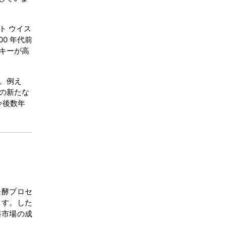
ト ウイス
00 年代前
スキーが高
。例え
の新たな
今後数年
発酵プロセ
ます。した
料市場の成