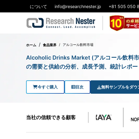
について
info@researchnester.jp
+81 505 050 
アルコール飲料市場
ホーム
食品業界
Alcoholic Drinks Market (ア
の需要と供給の分析、成長予測、統計レポート 
今すぐ購入
目次
無料サンプルをダウ
当社の信頼できる顧客