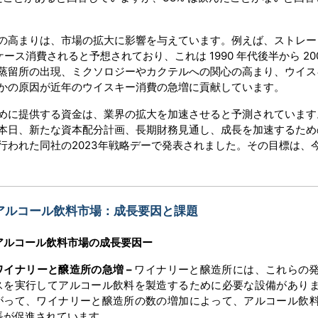
の高まりは、市場の拡大に影響を与えています。例えば、ストレー
0 万ケース消費されると予想されており、これは 1990 年代後半から 20
フト蒸留所の出現、ミクソロジーやカクテルへの関心の高まり、ウイ
かの原因が近年のウイスキー消費の急増に貢献しています。
めに提供する資金は、業界の拡大を加速させると予測されています
本日、新たな資本配分計画、長期財務見通し、成長を加速するため
行われた同社の2023年戦略デーで発表されました。その目標は、
アルコール飲料市場：成長要因と課題
アルコール飲料市場の成長要因ー
ワイナリーと醸造所の急増 –
ワイナリーと醸造所には、これらの
スを実行してアルコール飲料を製造するために必要な設備があり
がって、ワイナリーと醸造所の数の増加によって、アルコール飲
長が促進されています。