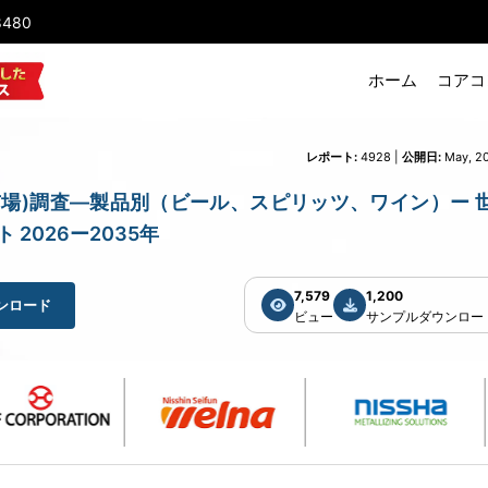
8480
ホーム
コアコ
レポート:
4928 |
公開日:
May, 2
ルコール飲料市場)調査―製品別（ビール、スピリッツ、ワイン）ー 
2026ー2035年
7,579
1,200
ンロード
ビュー
サンプルダウンロー