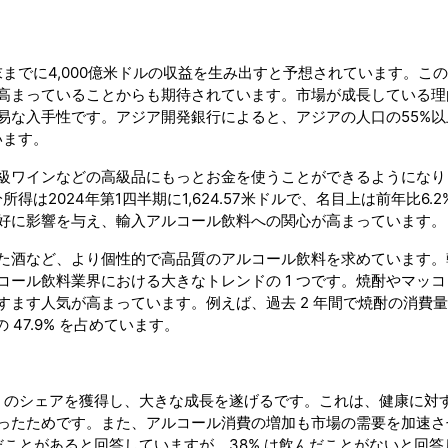
末までに4,000億米ドルの収益を生み出すと予想されています。こ
高まっていることからも期待されています。市場が成長している理
易な入手性です。アジア開発銀行によると、アジアの人口の55%以
います。
級ワインなどの高級品にもっとお金を使うことができるようになり
は2024年第1四半期に1,624.57米ドルで、名目上は前年比6.2
好に影響を与え、輸入アルコール飲料への関心が高まっています。
た酒など、より個性的で高品質のアルコール飲料を求めています。
ール飲料業界における大きなトレンドの 1 つです。焼酎やマッコ
す人気が高まっています。例えば、過去 2 年間で焼酎の消費量は 
 47.9% を占めています。
% のシェアを獲得し、大きな成長を遂げるです。これは、健康に対
ったためです。また、アルコール消費の増加も市場の需要を加速さ
だことがあると回答していますが、38% は飲んだことがないと回答