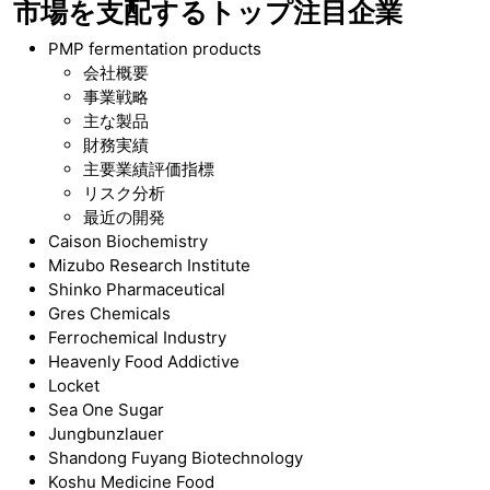
市場を支配するトップ注目企業
PMP fermentation products
会社概要
事業戦略
主な製品
財務実績
主要業績評価指標
リスク分析
最近の開発
Caison Biochemistry
Mizubo Research Institute
Shinko Pharmaceutical
Gres Chemicals
Ferrochemical Industry
Heavenly Food Addictive
Locket
Sea One Sugar
Jungbunzlauer
Shandong Fuyang Biotechnology
Koshu Medicine Food