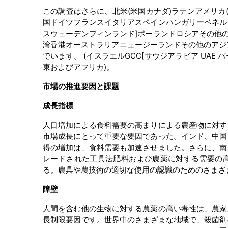
この調査はさらに、北米(米国カナダ)ラテンアメリカ
国ドイツフランスイタリアスペインハンガリーベネル
スウェーデンフィンランド]ポーランドロシアその他
湾香港オーストラリアニュージーランドその他のアジア
でいます。 (イスラエルGCC[サウジアラビア UAE 
東およびアフリカ)。
市場の推進要因と課題
成長指標
人口増加による食料需要の高まりによる農産物に対す
市場成長にとって重要な要因であった。インド、中国
得の増加は、食料需要も加速させました。さらに、南
レードされた工具法肥料および農薬に対する需要の
る。農具や農技術の適切な使用の認識のためのさまざ
障壁
人間を含む他の生物に対する農薬の高い毒性は、農家
長制限要因です。世界中のさまざまな地域で、殺菌剤