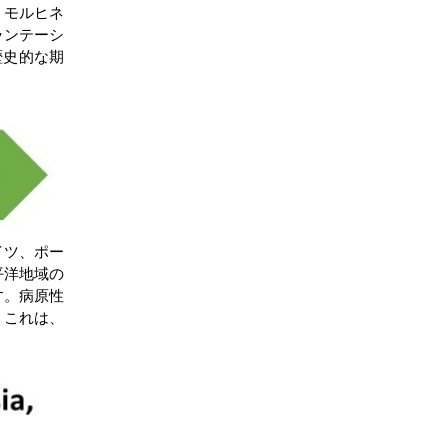
。モルヒネ
ランテーシ
歴史的な期
イツ、ポー
平洋地域の
す。病原性
。これは、