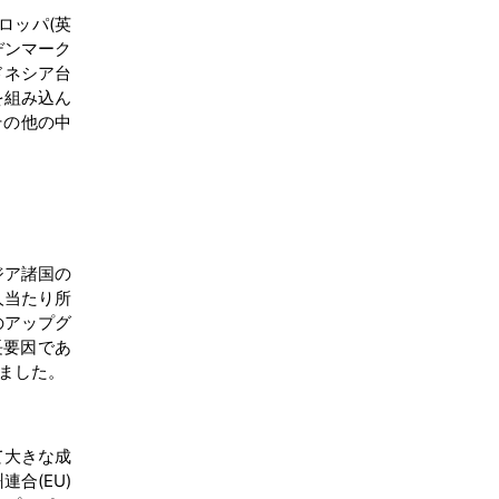
ロッパ(英
デンマーク
ドネシア台
を組み込ん
その他の中
ジア諸国の
人当たり所
のアップグ
長要因であ
ました。
て大きな成
合(EU)