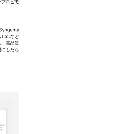
ンプロピモ
yngenta
 Ltd.など
に、高品質
場にもたら