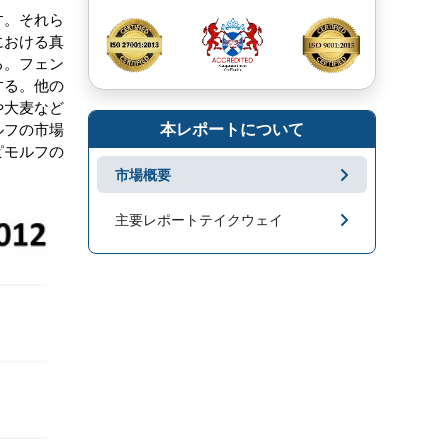
す。それら
における真
る。フェン
する。他の
や大麦など
本レポートについて
ルフの市場
ピモルフの
市場概要
主要レポートテイクウェイ
市場地域分析
成長促進要因と課題
セグメンテーション
キープレーヤー
市場ニュース