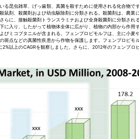
いる昆虫雑草、げっ歯類、真菌を殺すために使用される化合物で
殺鼠剤、殺菌剤および幼虫駆除剤に分類される。殺菌剤は、農業
さらに、接触殺菌剤トランスラミナおよび全身殺菌剤に分類され
下に入り、したがって植物体全体に広がり、植物の内部から作用
よびミコブタニルが含まれる。フェンプロピモルフは、主に小麦
の斑点などの真菌性疾患から作物を保護します。フェンプロピモ
に2%以上のCAGRを観察しました。さらに、2012年のフェンプロ