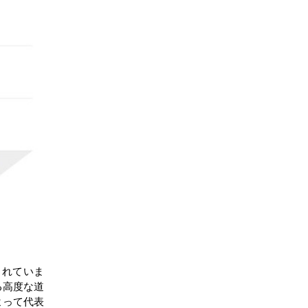
結論
目次
関連レポート
よくある質問
されていま
る高度な道
よって代表