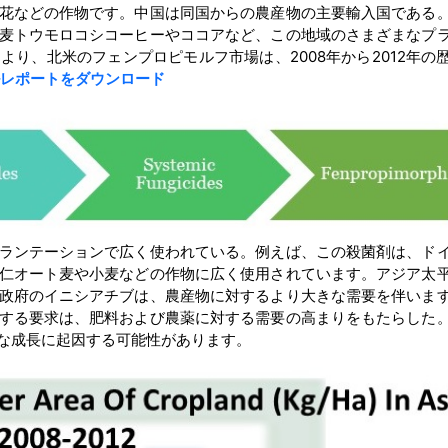
花などの作物です。中国は同国からの農産物の主要輸入国である
麦トウモロコシコーヒーやココアなど、この地域のさまざまなプ
り、北米のフェンプロピモルフ市場は、2008年から2012年の
レポートをダウンロード
ランテーションで広く使われている。例えば、この殺菌剤は、ド
仁オート麦や小麦などの作物に広く使用されています。アジア太
政府のイニシアチブは、農産物に対するより大きな需要を伴いま
する要求は、肥料および農薬に対する需要の高まりをもたらした
な成長に起因する可能性があります。