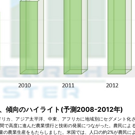
向のハイライト(予測2008-2012年)
メリカ、アジア太平洋、中東、アフリカに地域別にセグメント化
間で高度に進んだ農業慣行と技術の発展につながった。農民によ
量の農業生産をもたらしました。米国では、人口の約2%が農民に