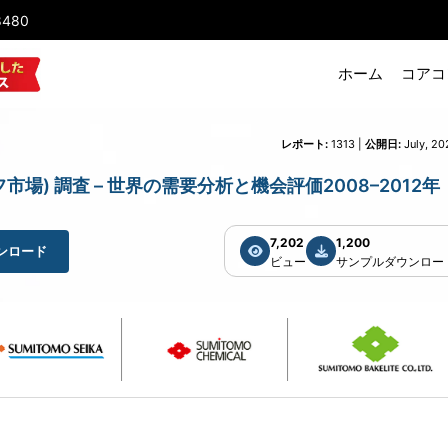
8480
ホーム
コアコ
レポート:
1313 |
公開日:
July, 20
モルフ市場) 調査 – 世界の需要分析と機会評価2008–2012年
7,202
1,200
ンロード
ビュー
サンプルダウンロー