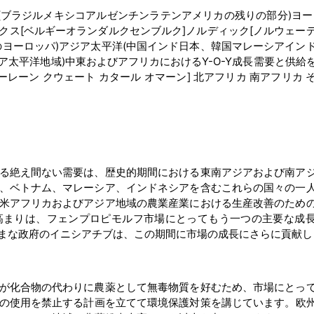
(ブラジルメキシコアルゼンチンラテンアメリカの残りの部分)ヨー
クス[ベルギーオランダルクセンブルク]ノルディック[ノルウェー
のヨーロッパ)アジア太平洋(中国インド日本、韓国マレーシアイン
太平洋地域)中東およびアフリカにおけるY-O-Y成長需要と供給
バーレーン クウェート カタール オマーン] 北アフリカ 南アフリカ 
る絶え間ない需要は、歴史的期間における東南アジアおよび南ア
、ベトナム、マレーシア、インドネシアを含むこれらの国々の一
米アフリカおよびアジア地域の農業産業における生産改善のため
高まりは、フェンプロピモルフ市場にとってもう一つの主要な成
まな政府のイニシアチブは、この期間に市場の成長にさらに貢献し
が化合物の代わりに農薬として無毒物質を好むため、市場にとっ
の使用を禁止する計画を立てて環境保護対策を講じています。欧州連