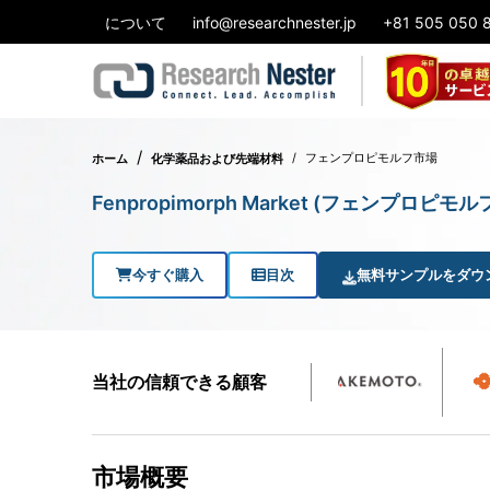
について
info@researchnester.jp
+81 505 050 
フェンプロピモルフ市場
ホーム
化学薬品および先端材料
Fenpropimorph Market (フェンプロピ
今すぐ購入
目次
無料サンプルをダウ
当社の信頼できる顧客
市場概要