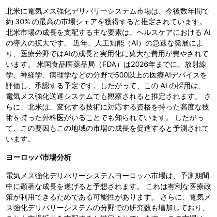
北米に電気メス強化デリバリーシステム市場は、今後数年間で
約 30% の最高の市場シェアを獲得すると推定されています。
北米市場の成長を支配する主な要素は、ヘルスケアにおける AI
の導入の拡大です。 近年、人工知能（AI）の急速な発展によ
り、医療分野ではAIの成長と実用化に莫大な費用が費やされて
います。 米国食品医薬品局（FDA）は2026年までに、放射線
学、神経学、病理学などの分野で500以上の医療AIデバイスを
評価し、承認する予定です。したがって、この AI の採用は、
電気メス強化送達システムでも観察されると推定されます。 さ
らに、北米は、変化する技術に対応する資格を持った高度な技
術を持った外科医がいることでも知られています。 したがっ
て、この要因もこの地域の市場の成長を促進すると予測されて
います。
ヨーロッパ市場分析
電気メス強化デリバリーシステムヨーロッパ市場は、予測期間
中に顕著な成長を遂げると予想されます。 これは有利な医療政
策が利用できるためである可能性があります。 さらに、電気メ
ス強化デリバリーシステムの分野での研究数も増加しており、