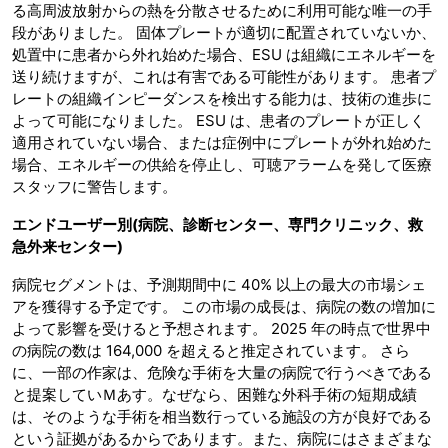
る高周波放射からの熱を分散させるために利用可能な唯一の手
段がありました。 固体プレートが適切に配置されていないか、
処置中に患者から外れ始めた場合、ESU は組織にエネルギーを
送り続けますが、これは有害である可能性があります。 患者プ
レートの組織インピーダンスを検出する能力は、技術の進歩に
よって可能になりました。 ESU は、患者のプレートが正しく
適用されていない場合、または症例中にプレートが外れ始めた
場合、エネルギーの供給を停止し、可聴アラームを発して医療
スタッフに警告します。
エンドユーザー別
(病院、診断センター、専門クリニック、救
急外来センター)
病院セグメントは、予測期間中に 40% 以上の最大の市場シェ
アを獲得する予定です。 この市場の成長は、病院の数の増加に
よって影響を受けると予想されます。 2025 年の時点で世界中
の病院の数は 164,000 を超えると推定されています。 さら
に、一部の作家は、危険な手術を大量の病院で行うべきである
と提案していＭあす。なぜなら、困難な外科手術の短期成績
は、そのような手術を相当数行っている施設の方が良好である
という証拠があるからであります。また、病院にはさまざまな