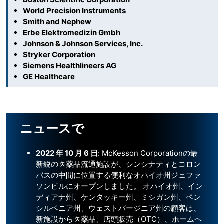
World Precision Instruments
Smith and Nephew
Erbe Elektromedizin Gmbh
Johnson & Johnson Services, Inc.
Stryker Corporation
Siemens Healthlineers AG
GE Healthcare
ニュースで
2022
年
10
月
6
日
: McKesson Corporationの最
新鋭の医薬品流通施設が、シンシナティとコロン
バスの中間に位置する便利なオハイオ州ジェファ
ソンビルにオープンしました。 オハイオ州、イン
ディアナ州、ケンタッキー州、ミシガン州、ペン
シルベニア州、ウェストバージニア州の顧客は、
新施設から医薬品、店頭販売（OTC）、ホームヘ