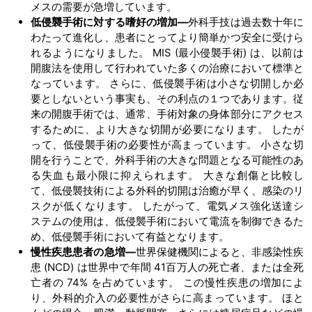
メスの需要が急増しています。
低侵襲手術に対する嗜好の増加―
外科手技は過去数十年に
わたって進化し、患者にとってより簡単かつ安全に受けら
れるようになりました。 MIS (最小侵襲手術) は、以前は
開腹法を使用して行われていた多くの治療において標準と
なっています。 さらに、低侵襲手術は小さな切開しか必
要としないという事実も、その利点の１つであります。従
来の開腹手術では、通常、手術対象の身体部分にアクセス
するために、より大きな切開が必要になります。 したが
って、低侵襲手術の必要性が高まっています。 小さな切
開を行うことで、外科手術の大きな問題となる可能性のあ
る失血も最小限に抑えられます。 大きな創傷と比較し
て、低侵襲技術による外科的切開は治癒が早く、感染のリ
スクが低くなります。 したがって、電気メス強化送達シ
ステムの使用は、低侵襲手術において電流を制御できるた
め、低侵襲手術において有益となります。
慢性疾患患者の急増―
世界保健機関によると、非感染性疾
患 (NCD) は世界中で年間 41百万人の死亡者、または全死
亡者の 74% を占めています。 この慢性疾患の増加によ
り、外科的介入の必要性がさらに高まっています。 ほと