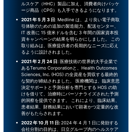
ルスケア（HHC）製品に加え、消費者向けパッケ
ージ商品（CPG）も入手できるようになります。
2021
年
5
月
3
日
: Medline は、より良い電子商取
引体験のための追加の製造能力、配送センター、
IT 改善に 15 億米ドルを含む 3 年間の国家資本投
資キャンペーンの結果を明らかにしました。 この
取り組みは、医療提供者の長期的なニーズに応え
るように設計されました。
2021
年
2
月
24
日
: 医療技術の世界的大手企業で
あるTerumo Corporationと、Health Outcomes
Sciences, Inc. (HOS) の全資産を買収する最終的
な契約が締結されました。 医療機関は、臨床意思
決定サポートと予測分析を専門とする HOS の助
けを借りて、治療時にパーソナライズされた予測
的洞察を提供できます。 これにより、臨床結果、
患者結果、財務結果において顕著かつ定量的な改
善がもたらされます。
2022 年 10 月 11 日:
2024 年 4 月 1 日に発効する
会社分割の目的は、日立グループ内のヘルスケア