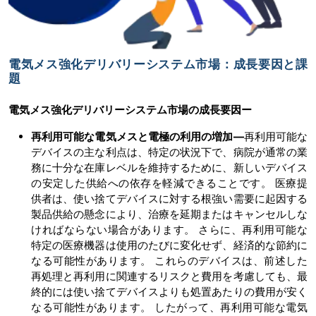
電気メス強化デリバリーシステム市場：成長要因と課
題
電気メス強化デリバリーシステム市場の
成長要因ー
再利用可能な電気メスと電極の利用の増加―
再利用可能な
デバイスの主な利点は、特定の状況下で、病院が通常の業
務に十分な在庫レベルを維持するために、新しいデバイス
の安定した供給への依存を軽減できることです。 医療提
供者は、使い捨てデバイスに対する根強い需要に起因する
製品供給の懸念により、治療を延期またはキャンセルしな
ければならない場合があります。 さらに、再利用可能な
特定の医療機器は使用のたびに変化せず、経済的な節約に
なる可能性があります。 これらのデバイスは、前述した
再処理と再利用に関連するリスクと費用を考慮しても、最
終的には使い捨てデバイスよりも処置あたりの費用が安く
なる可能性があります。 したがって、再利用可能な電気