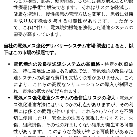
んどの場合、肥満、動脈閉塞、さらには糖尿病足などの慢
性疾患は手術で解決できます。 それはリスクを軽減し、
健康を増進し、慢性疾患の管理方法を変革し、患者に健康
を取り戻す機会を与える可能性があります。 したがっ
て、これに伴い、電気焼灼機能を強化した送達システムの
需要が高まっています。
当社の電気メス強化デリバリーシステム市場
調査によると、以
下はこの市場の課題です。
電気焼灼の改良型送達システムの高価格 -
特定の医療施
設、特に発展途上国にある施設では、電気焼灼の改良型送
達システムの高額な費用を支払う余裕がありません。これ
により、これらの高度なソリューションの導入が制限さ
れ、市場の拡大が妨げられます。
電気メス強化送達システムの合併症リスクの増大 -
電気メ
ス強化送達方法にはいくつかの利点がありますが、その利
用には多くの問題が伴います。 これらのデバイスを不適
切に使用したり、安全上の注意を無視したりすると、火
傷、組織損傷、その他の好ましくない結果が発生する可能
性があります。 このような危険が生じる可能性があるた