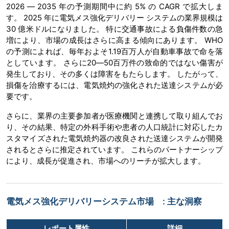
2026 ― 2035 年の予測期間中に約 5% の CAGR で拡大しま
す。 2025 年に電気メス強化デリバリー システムの業界規模は
30 億米ドルになりました。 特に交通事故による負傷件数の急
増により、市場の成長はさらに高まる傾向にあります。 WHO
の予測によれば、毎年およそ1.19百万人が自動車事故で命を落
としています。 さらに20―50百万件の致命的ではない傷害が
発生しており、その多くは障害をもたらします。 したがって、
損傷を治療するには、電気焼灼の強化された送達システムが必
要です。
さらに、業界の主要参加者が医療機関と連携して取り組んでお
り、その結果、特定の外科手術や患者の人口統計に対応したカ
スタマイズされた電気焼灼器の改良された送達システムが開発
されるとさらに推定されています。 これらのパートナーシップ
により、成長が促進され、市場へのリーチが拡大します。
電気メス強化デリバリーシステム市場 : 主な洞察
レポート属性
詳細