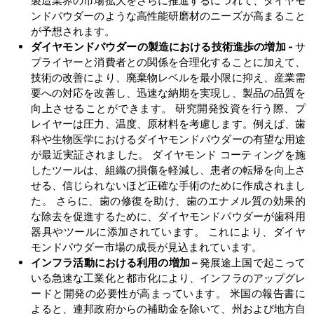
製造業界の市場拡大をさらに推進するにつれて、ダイヤモ
ンドパウダーのような高性能研磨材のニーズが高まること
が予想されます。
ダイヤモンドパウダーの製造における技術進歩の増加
-
サ
プライヤーと消費者との関係を合理化することに加えて、
技術の改善により、廃棄物レベルを最小限に抑え、産業需
要への対応を改善し、迅速な納期を実現し、製品の品質を
向上させることができます。 研究開発投資を行う際、プ
レイヤーは圧力、温度、原材料を考慮します。例えば、歯
科や生物医学におけるダイヤモンドパウダーの有望な用途
が最近実証されました。 ダイヤモンド コーティングを施
したツールは、組織の損傷を軽減し、患者の転帰を向上さ
せる、信じられないほど正確な手術のために作成されまし
た。 さらに、歯の修復を助け、歯のエナメル質の効果的
な除去を促進するために、ダイヤモンドパウダーが歯科用
器具やツールに添加されています。 これにより、ダイヤ
モンドパウダー市場の成長が見込まれています。
インフラ活動における利用の増加
–
発展途上国で起こって
いる急速な工業化と都市化により、インフラのアップグレ
ードと開発の必要性が高まっています。 米国の報告書に
よると、連邦政府からの補助金を除いて、州および地方自