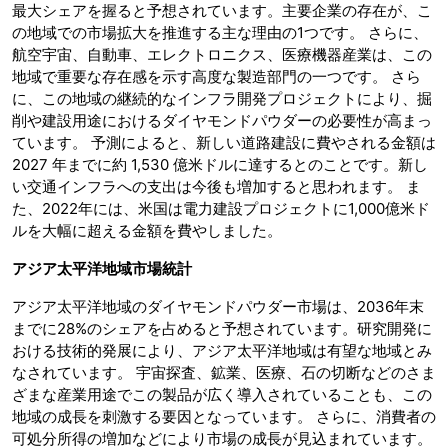
最大シェアを握ると予想されています。主要企業の存在が、こ
の地域での市場拡大を推進する主な理由の1つです。 さらに、
航空宇宙、自動車、エレクトロニクス、医療機器産業は、この
地域で重要な存在感を示す高度な製造部門の一つです。 さら
に、この地域の継続的なインフラ開発プロジェクトにより、掘
削や建設用途におけるダイヤモンドパウダーの必要性が高まっ
ています。 予測によると、新しい道路建設に費やされる金額は
2027 年までに約 1,530 億米ドルに達するとのことです。新し
い交通インフラへの支出は今後も増加すると思われます。 ま
た、2022年には、米国は電力建設プロジェクトに1,000億米ド
ルを大幅に超える金額を費やしました。
アジア太平洋地域市場統計
アジア太平洋地域のダイヤモンドパウダー市場は、2036年末
までに28%のシェアを占めると予想されています。研究開発に
おける技術的発展により、アジア太平洋地域は有望な地域とみ
なされています。 宇宙探査、鉱業、医療、石の切断などのさま
ざまな産業用途でこの製品が広く導入されていることも、この
地域の成長を刺激する要因となっています。 さらに、消費者の
可処分所得の増加などにより市場の成長が見込まれています。