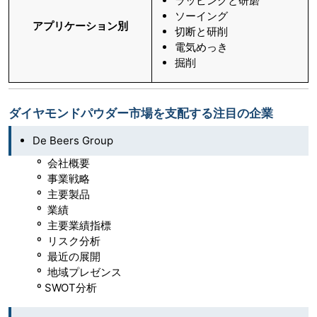
ラッピングと研磨
ソーイング
アプリケーション別
切断と研削
電気めっき
掘削
ダイヤモンドパウダー市場を支配する注目の企業
De Beers Group
º 会社概要
º 事業戦略
º 主要製品
º 業績
º 主要業績指標
º リスク分析
º 最近の展開
º 地域プレゼンス
º SWOT分析