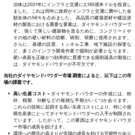
治体は2021年にインフラと交通に2,185億米ドルを投資し
ました。これは同年に政府がインフラと交通に費やした金
額全体の56％を占めました。 高品質の建築資材や建設資
材の製造における重要な要素は、ダイヤモンドパウダーで
す。 強くて美しい建築物を造るために、コンクリートや
その他の硬い材料の切断、研削、研磨に使用されます。
さらに、基礎の設置、トンネル工事、地下施設の探査な
ど、多くのインフラ開発作業で掘削が必要となります。
硬い表面を正確かつ効率的に貫通できる掘削器具の製造に
は、ダイヤモンドパウダーが不可欠です。
当社のダイヤモンドパウダー市場
調査によると、以下はこの市
場の課題です。
高い生産コスト –
ダイヤモンドパウダーの作成には、粉
砕、精製、分解などの複雑な手順がいくつかあります。
これらの技術に起因する高い生産コストにより、特に小規
模生産者にとってダイヤモンドパウダーの入手が制限され
ています。 したがって、この要因はダイヤモンドパウダ
ー市場の成長を妨げます。
環境への懸念の高まりが市場の成長を妨げる可能性があり