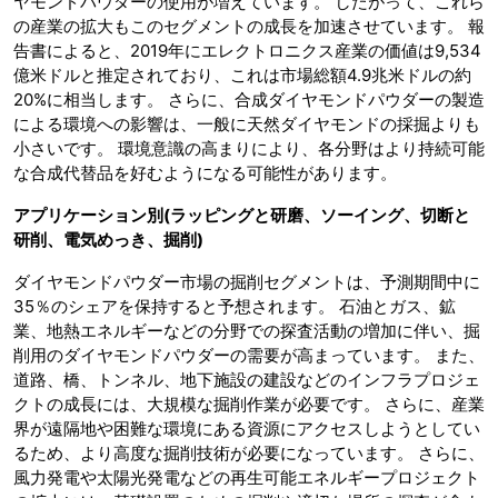
ヤモンドパウダーの使用が増えています。 したがって、これら
の産業の拡大もこのセグメントの成長を加速させています。 報
告書によると、2019年にエレクトロニクス産業の価値は9,534
億米ドルと推定されており、これは市場総額4.9兆米ドルの約
20%に相当します。 さらに、合成ダイヤモンドパウダーの製造
による環境への影響は、一般に天然ダイヤモンドの採掘よりも
小さいです。 環境意識の高まりにより、各分野はより持続可能
な合成代替品を好むようになる可能性があります。
アプリケーション別
(ラッピングと研磨、ソーイング、切断と
研削、電気めっき、掘削)
ダイヤモンドパウダー市場の掘削セグメントは、予測期間中に
35％のシェアを保持すると予想されます。 石油とガス、鉱
業、地熱エネルギーなどの分野での探査活動の増加に伴い、掘
削用のダイヤモンドパウダーの需要が高まっています。 また、
道路、橋、トンネル、地下施設の建設などのインフラプロジェ
クトの成長には、大規模な掘削作業が必要です。 さらに、産業
界が遠隔地や困難な環境にある資源にアクセスしようとしてい
るため、より高度な掘削技術が必要になっています。 さらに、
風力発電や太陽光発電などの再生可能エネルギープロジェクト