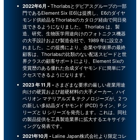
2022
年
6
月
-
Thorlabsとデビアスグループの一部
門であるElement Six (E6)は提携し、E6のダイヤ
モンド供給品をThorlabsのカタログ経由で同日発
送できるようになりました。 Thorlabs は、製
造、研究、生物医学用途向けのフォトニクス機器
の大手設計および製造会社で、1989 年に設立さ
れました。この提携により、企業や学術界の最終
顧客は、Thorlabsの比類のない配送スピードと世
界クラスの顧客サポートにより、Element Sixの
受賞歴のある優れた合成ダイヤモンドに簡単にア
クセスできるようになります。
2023
年
11
月
-
さまざまな要求の厳しい産業用途
向けの硬質および超硬材料の大手メーカー、ハイ
ペリオン マテリアルズ & テクノロジーズが、2 つ
の新しい多結晶ダイヤモンド (PCD) ライン、P シ
リーズと U シリーズを発売します。これは、同社
の製品提供を工具製造業界に拡大するエキサイテ
ィングな発表です。
2021
年
10
月
-
Laline Japan株式会社より限定コレ