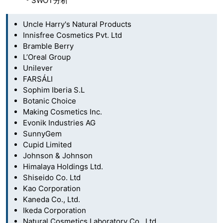
º SWOT分析
Uncle Harry's Natural Products
Innisfree Cosmetics Pvt. Ltd
Bramble Berry
L’Oreal Group
Unilever
FARSÁLI
Sophim Iberia S.L
Botanic Choice
Making Cosmetics Inc.
Evonik Industries AG
SunnyGem
Cupid Limited
Johnson & Johnson
Himalaya Holdings Ltd.
Shiseido Co. Ltd
Kao Corporation
Kaneda Co., Ltd.
Ikeda Corporation
Natural Cosmetics Laboratory Co., Ltd