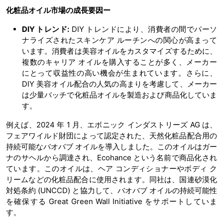
化粧品オイル市場の
成長要因ー
DIY
トレンド
:
DIY トレンドにより、消費者の間でパーソ
ナライズされたスキンケア ルーチンへの関心が高まって
います。消費者は美容オイルをカスタマイズするために、
複数のキャリア オイルを購入することが多く、メーカー
にとって収益性の高い機会が生まれています。さらに、
DIY 美容オイル配合の人気の高まりを考慮して、メーカー
は少量バッチで化粧品オイルを製造および商品化していま
す。
例えば、2024 年 1 月、エボニック インダストリーズ AG は、
フェアワイルド財団によって認定された、天然化粧品配合用の
持続可能なバオバブ オイルを導入しました。このオイルはガー
ナのサヘルから調達され、Ecohance という名前で商品化され
ています。このオイルは、ヘア コンディショナーやボディ ク
リームなどの化粧品配合に使用されます。同社は、国連砂漠化
対処条約 (UNCCD) と協力して、バオバブ オイルの持続可能性
を確保する Great Green Wall Initiative をサポートしていま
す。