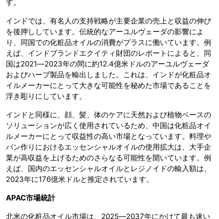
す。
インドでは、有名人の支持戦略が主要企業の売上と収益の伸び
を後押ししています。伝統的なアーユルヴェーダの影響によ
り、同国での化粧品オイルの消費がプラスに働いています。例
えば、インドブランドエクイティ財団のレポートによると、同
国は2021―2023年の間に約12.4億米ドルのアーユルヴェーダ
およびハーブ製品を輸出しました。これは、インドが化粧品オ
イルメーカーにとって大きな可能性を秘めた市場であることを
浮き彫りにしています。
インドと同様に、顔、髪、体のケアに天然および植物ベースの
ソリューションが広く使用されているため、中国は化粧品オイ
ルメーカーにとって収益性の高い市場となっています。料理や
パン作りにおけるエッセンシャルオイルの使用拡大は、大手企
業が高収益を上げるためのさらなる可能性を開いています。例
えば、国内のエッセンシャルオイルとレジノイドの輸入額は、
2023年に176億米ドルと推定されています。
APAC
市場統計
北米の化粧品オイル市場は、2025―2037年にかけて最も速い