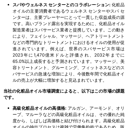
スパやウェルネス センターとのコラボレーション
:
化粧品
オイルの主要消費者であるウェルネス センターやスパ セ
ンターは、主要プレーヤーにとって一貫した収益成長の源
です。高いブランド露出を実現するために、化粧品オイル
製造業者はスパサービス業者と提携しています。この動き
により、フェイシャル、マッサージ、ヘアトリートメント
などの専門的なトリートメントにおけるオイルの使用が促
進されています。例えば、世界のスパサービス市場は
2023年に1,470億米ドルと評価され、2032年までに
65.0%以上成長すると予測されています。マッサージ、美
容トリートメント、グルーミング、フィットネスなどのス
パサービスの急速な増加により、今後数年間で化粧品オイ
ルの売上が大幅に増加すると見込まれています。
当社の化粧品オイル市場調査によると、以下はこの市場の課題
です。
高級化粧品オイルの高価格:
アルガン、アーモンド、オリ
ーブ、マルーラなどの高級化粧品オイルは、その優れた純
度から、しばしば高価格と結び付けられます。高級化粧品
オイルの抽出プロセスは複雑で労働集約的であるため、販