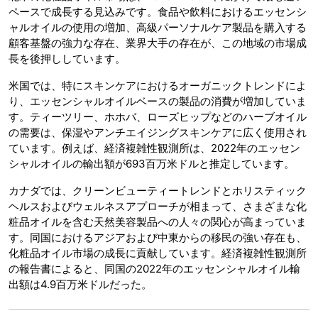
ペースで成長する見込みです。食品や飲料におけるエッセンシ
ャルオイルの使用の増加、高級パーソナルケア製品を購入する
顧客基盤の強力な存在、業界大手の存在が、この地域の市場成
長を後押ししています。
米国では、特にスキンケアにおけるオーガニックトレンドによ
り、エッセンシャルオイルベースの製品の消費が増加していま
す。ティーツリー、ホホバ、ローズヒップなどのハーブオイル
の需要は、保湿やアンチエイジングスキンケアに広く使用され
ています。例えば、経済複雑性観測所は、2022年のエッセン
シャルオイルの輸出額が693百万米ドルと推定しています。
カナダでは、クリーンビューティートレンドとホリスティック
ヘルスおよびウェルネスアプローチが相まって、さまざまな化
粧品オイルを含む天然美容製品への人々の関心が高まっていま
す。同国におけるアジアおよび中東からの移民の強い存在も、
化粧品オイル市場の成長に貢献しています。経済複雑性観測所
の報告書によると、同国の2022年のエッセンシャルオイル輸
出額は4.9百万米ドルだった。