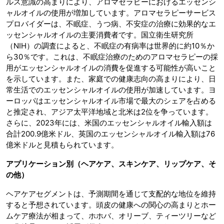
ルス意識の高まりにより、アロマセラピーにおけるエッセンシ
ャルオイルの使用が増加しています。アロマセラピーサービス
プロバイダーは、不眠症、うつ病、不安症の治療に効果的なエ
ッセンシャルオイルの主要消費者です。国立衛生研究所
（NIH）の調査によると、不眠症の有病率は世界的に約10％か
ら30％です。これは、不眠症治療のためのアロマセラピーの採
用がエッセンシャルオイルの消費を促進する可能性が高いこと
を示しています。また、家庭での健康志向の高まりにより、日
常生活でのエッセンシャルオイルの使用が加速しています。ヨ
ーロッパはエッセンシャルオイル市場で最大のシェアを占める
と推定され、アジア太平洋地域と北米は2位を争っています。
さらに、2023年には、米国のエッセンシャルオイル輸入額は
合計200.9億米ドル、英国のエッセンシャルオイル輸入額は76
億米ドルと見積もられています。
アプリケーション別（ヘアケア、スキンケア、リップケア、そ
の他）
ヘアケアセグメントは、予測期間を通じて支配的な地位を維持
すると予想されています。頭皮の健康への関心の高まりとホー
ムケア療法が相まって、ホホバ、オリーブ、ティーツリーなど