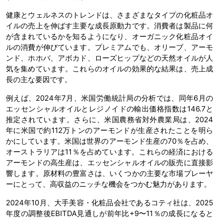
健康とウェルネスのトレンドは、さまざまなタイプの化粧品オ
イルの売上を伸ばす主要な成長原動力です。消費者は製品に何
が含まれているかを知るようになり、オーガニック化粧品オイ
ルの消費が伸びています。プレミアムでも、オリーブ、アーモ
ンド、ホホバ、アボカド、ローズヒップなどの天然オイルが人
気を集めています。これらのオイルの効果的な結果は、売上成
長の主な要因です。
例えば、2024年7月、米国労働統計局の分析では、同年6月の
エッセンシャルオイルとレジノイドの輸出価格指数は146.7と
推定されています。さらに、米国農務省対外農業局は、2024
年に米国で約112万トンのアーモンドが生産されたことを明ら
かにしています。米国は世界のアーモンド生産の70％を占め、
オーストラリアは11％を占めています。これらの経済における
アーモンドの高生産は、エッセンシャルオイルの販売に直接影
響します。原材料の豊富さは、いくつかの主要な市場プレーヤ
ーにとって、高収益のニッチな機会をつかむ魅力があります。
2024年10月、大手美容・化粧品会社であるコティ社は、2025
年度の調整後EBITDA見通しが前年比+9〜11％の成長になると