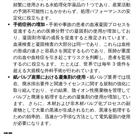
頻繁に使用される水処理化学薬品の 1 つであり、産業活動
の予測不可能性にもかかわらず、処理パフォーマンスの安
定化に役立ちます。
手術症例の増加 -
手術や事故の患者の血液凝固プロセスを
促進するための医療分野での凝固剤の使用が増加してお
り、凝固剤市場の成長を促進すると推定されています。
血液検査と凝固検査の大部分は同一であり、これらは血栓
の形成の速さと容易さを測定するものであり、医師が重度
の出血や血栓症を引き起こすリスクを判断し、患者を監視
するのに役立ちます。 たとえば、世界では毎年 3 億件を
超える大規模な外科手術が行われています。
紙パルプ産業における凝集剤の使用 -
紙パルプ業界では現
在、廃水排出要件と関連ライセンスに関する規制の強化に
取り組んでおり、その結果、陰イオン性廃棄物を管理して
パルプと廃液を処理するための凝集剤の使用が増加してい
ます。 さらに、木材および非木材パルプ化プロセスの副
産物として大量の黒液が生成されるため、黒液を処理する
ための効率的、迅速かつ手頃な方法として電気凝固の使用
が必要になります。