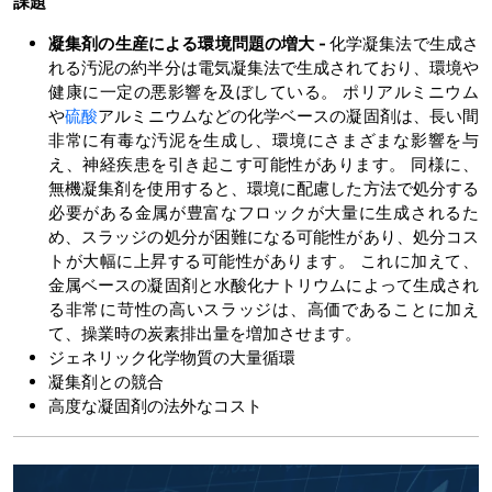
課題
凝集剤の生産による環境問題の増大 -
化学凝集法で生成さ
れる汚泥の約半分は電気凝集法で生成されており、環境や
健康に一定の悪影響を及ぼしている。 ポリアルミニウム
や
硫酸
アルミニウムなどの化学ベースの凝固剤は、長い間
非常に有毒な汚泥を生成し、環境にさまざまな影響を与
え、神経疾患を引き起こす可能性があります。 同様に、
無機凝集剤を使用すると、環境に配慮した方法で処分する
必要がある金属が豊富なフロックが大量に生成されるた
め、スラッジの処分が困難になる可能性があり、処分コス
トが大幅に上昇する可能性があります。 これに加えて、
金属ベースの凝固剤と水酸化ナトリウムによって生成され
る非常に苛性の高いスラッジは、高価であることに加え
て、操業時の炭素排出量を増加させます。
ジェネリック化学物質の大量循環
凝集剤との競合
高度な凝固剤の法外なコスト