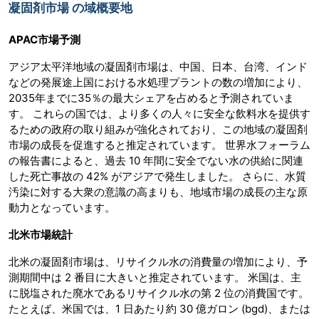
凝固剤市場 の域概要地
APAC市場予測
アジア太平洋地域の凝固剤市場は、中国、日本、台湾、インド
などの発展途上国における水処理プラントの数の増加により、
2035年までに35％の最大シェアを占めると予測されていま
す。 これらの国では、より多くの人々に安全な飲料水を提供す
るための政府の取り組みが強化されており、この地域の凝固剤
市場の成長を促進すると推定されています。 世界水フォーラム
の報告書によると、過去 10 年間に安全でない水の供給に関連
した死亡事故の 42% がアジアで発生しました。 さらに、水質
汚染に対する大衆の意識の高まりも、地域市場の成長の主な原
動力となっています。
北米市場統計
北米の凝固剤市場は、リサイクル水の消費量の増加により、予
測期間中は 2 番目に大きいと推定されています。 米国は、主
に脱塩された廃水であるリサイクル水の第 2 位の消費国です。
たとえば、米国では、1 日あたり約 30 億ガロン (bgd)、または