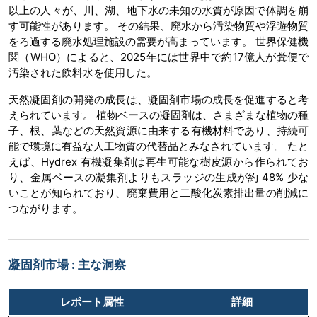
以上の人々が、川、湖、地下水の未知の水質が原因で体調を崩
す可能性があります。 その結果、廃水から汚染物質や浮遊物質
をろ過する廃水処理施設の需要が高まっています。 世界保健機
関（WHO）によると、2025年には世界中で約17億人が糞便で
汚染された飲料水を使用した。
天然凝固剤の開発の成長は、凝固剤市場の成長を促進すると考
えられています。 植物ベースの凝固剤は、さまざまな植物の種
子、根、葉などの天然資源に由来する有機材料であり、持続可
能で環境に有益な人工物質の代替品とみなされています。 たと
えば、Hydrex 有機凝集剤は再生可能な樹皮源から作られてお
り、金属ベースの凝集剤よりもスラッジの生成が約 48% 少な
いことが知られており、廃棄費用と二酸化炭素排出量の削減に
つながります。
凝固剤市場 : 主な洞察
レポート属性
詳細