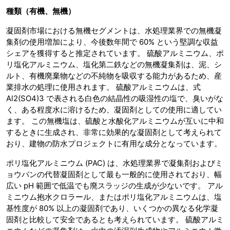
種類（有機、無機）
凝固剤市場における無機セグメントは、水処理業界での無機凝
集剤の使用増加により、今後数年間で 60% という堅調な収益
シェアを獲得すると推定されています。 硫酸アルミニウム、ポ
リ塩化アルミニウム、塩化第二鉄などの無機凝集剤は、泥、シ
ルト、有機廃棄物などの不純物を吸収する能力があるため、産
業排水の処理に使用されます。 硫酸アルミニウムは、式
Al2(SO4)3 で表される白色の結晶性の吸湿性の塩で、臭いがな
く、ある程度水に溶けるため、凝固剤としての使用に適してい
ます。 この無機塩は、硫酸と水酸化アルミニウムが互いに中和
するときに生成され、非常に効果的な凝固剤として考えられて
おり、建物の防水プロジェクトに有用な成分となっています。
ポリ塩化アルミニウム (PAC) は、水処理業界で凝集剤およびミ
ョウバンの代替凝固剤として最も一般的に使用されており、幅
広い pH 範囲で低温でも廃スラッジの生成が少ないです。 アル
ミニウム抱水クロラール、またはポリ塩化アルミニウムは、塩
基性度が 80% 以上の凝固剤であり、いくつかの異なる化学凝
固剤と比較して安全であるとも考えられています。 硫酸アルミ