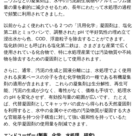
ニウムなどの凝集剤は、水中の汚泥副生成物やアルミニウム微
量の量を劇的に減少させるため、長年にわたって水処理の過程
で頻繁に利用されてきました。
以前からよく使われている 2 つの「汎用化学」凝固剤は、塩化
第二鉄とミョウバンで、調整された pH で半好気性の埋め立て
浸出水から色、COD、浮遊粒子を除去することができます。
塩化鉄(III)とも呼ばれる塩化第二鉄は、さまざまな産業で広く
使用されている化合物で、特に水処理産業では汚染物質や不純
物を除去するための凝固剤として使用されます。
さらに、通常、汚泥の生成と固液分離には、水処理でよく使用
される炭素ベースの分子を含む化学物質の一種である有機凝集
剤の適用が含まれます。 これらの凝集剤は生分解性、再生可
能、汚泥の生成が少なく、毒性がなく、価格も手頃で、処理水
の pH を変化させず、有効投与量の範囲が広いです。 たとえ
ば、代替凝固剤としてキャッサバの皮から得られる天然凝固剤
を利用すると、水中の金属やその他の汚染物質が凝固する大き
な官能基を持つ分子構造に対して強い親和性を持っているた
め、化学凝固剤の使用量を削減できます。
エンドユーザー (製薬、化学、水処理、研究)