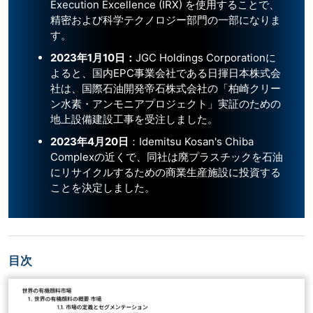
Execution Excellence (IRX) を使用することで、
精密および科学テクノロジー部門の一部になりま
す。
2023
年
1
月
10
日：
JGC Holdings Corporationに
よると、国内EPC事業会社である日揮日本株式会
社は、国際石油開発帝石株式会社の「柏崎クリー
ン水素・アンモニアプロジェクト」実証のための
地上設備建設工事を受注しました。
2023
年
4
月
20
日
：Idemitsu Kosan's Chiba
Complexの近くで、同社は廃プラスチックを石油
にリサイクルするための商業生産施設に投資する
ことを決定しました。
目次