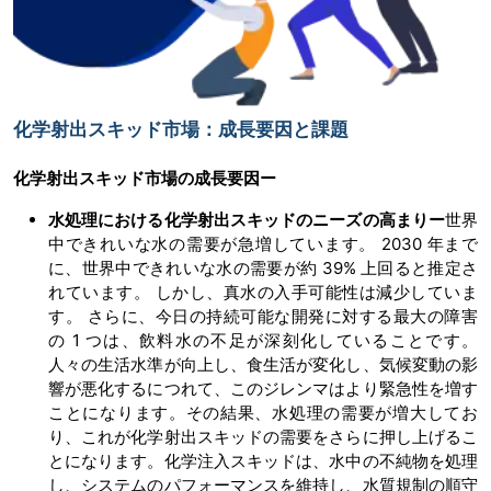
化学射出スキッド市場：成長要因と課題
化学射出スキッド市場の
成長要因ー
水処理における化学射出スキッドのニーズの高まりー
世界
中できれいな水の需要が急増しています。 2030 年まで
に、世界中できれいな水の需要が約 39% 上回ると推定さ
れています。 しかし、真水の入手可能性は減少していま
す。 さらに、今日の持続可能な開発に対する最大の障害
の 1 つは、飲料水の不足が深刻化していることです。
人々の生活水準が向上し、食生活が変化し、気候変動の影
響が悪化するにつれて、このジレンマはより緊急性を増す
ことになります。その結果、水処理の需要が増大してお
り、これが化学射出スキッドの需要をさらに押し上げるこ
とになります。化学注入スキッドは、水中の不純物を処理
し、システムのパフォーマンスを維持し、水質規制の順守