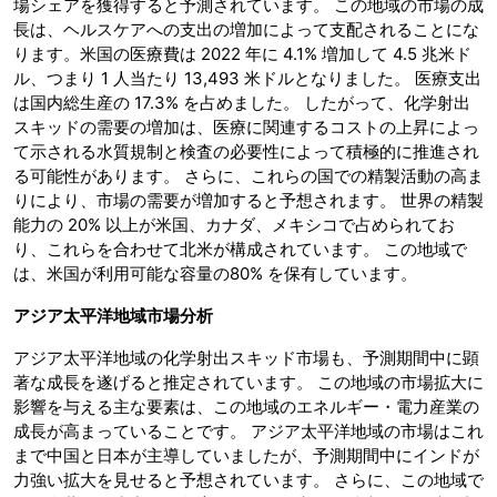
場シェアを獲得すると予測されています。 この地域の市場の成
長は、ヘルスケアへの支出の増加によって支配されることにな
ります。米国の医療費は 2022 年に 4.1% 増加して 4.5 兆米ド
ル、つまり 1 人当たり 13,493 米ドルとなりました。 医療支出
は国内総生産の 17.3% を占めました。 したがって、化学射出
スキッドの需要の増加は、医療に関連するコストの上昇によっ
て示される水質規制と検査の必要性によって積極的に推進され
る可能性があります。 さらに、これらの国での精製活動の高ま
りにより、市場の需要が増加すると予想されます。 世界の精製
能力の 20% 以上が米国、カナダ、メキシコで占められてお
り、これらを合わせて北米が構成されています。 この地域で
は、米国が利用可能な容量の80% を保有しています。
アジア太平洋地域市場分析
アジア太平洋地域の化学射出スキッド市場も、予測期間中に顕
著な成長を遂げると推定されています。 この地域の市場拡大に
影響を与える主な要素は、この地域のエネルギー・電力産業の
成長が高まっていることです。 アジア太平洋地域の市場はこれ
まで中国と日本が主導していましたが、予測期間中にインドが
力強い拡大を見せると予想されています。 さらに、この地域で