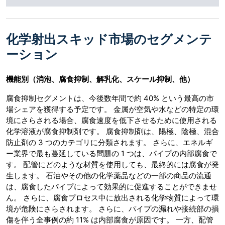
化学射出スキッド市場のセグメンテ
ーション
機能別（消泡、腐食抑制、解乳化、スケール抑制、他）
腐食抑制セグメントは、今後数年間で約 40% という最高の市
場シェアを獲得する予定です。 金属が空気や水などの特定の環
境にさらされる場合、腐食速度を低下させるために使用される
化学溶液が腐食抑制剤です。 腐食抑制剤は、陽極、陰極、混合
防止剤の 3 つのカテゴリに分類されます。 さらに、エネルギ
ー業界で最も蔓延している問題の 1 つは、パイプの内部腐食で
す。 配管にどのような材質を使用しても、最終的には腐食が発
生します。 石油やその他の化学薬品などの一部の商品の流通
は、腐食したパイプによって効果的に促進することができませ
ん。 さらに、腐食プロセス中に放出される化学物質によって環
境が危険にさらされます。 さらに、パイプの漏れや接続部の損
傷を伴う全事例の約 11% は内部腐食が原因です。 一方、配管