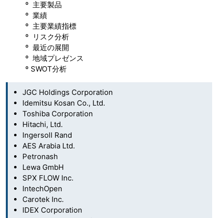
º 主要製品
º 業績
º 主要業績指標
º リスク分析
º 最近の展開
º 地域プレゼンス
º SWOT分析
JGC Holdings Corporation
Idemitsu Kosan Co., Ltd.
Toshiba Corporation
Hitachi, Ltd.
Ingersoll Rand
AES Arabia Ltd.
Petronash
Lewa GmbH
SPX FLOW Inc.
IntechOpen
Carotek Inc.
IDEX Corporation