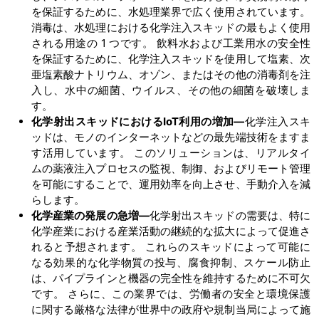
を保証するために、水処理業界で広く使用されています。
消毒は、水処理における化学注入スキッドの最もよく使用
される用途の 1 つです。 飲料水および工業用水の安全性
を保証するために、化学注入スキッドを使用して塩素、次
亜塩素酸ナトリウム、オゾン、またはその他の消毒剤を注
入し、水中の細菌、ウイルス、その他の細菌を破壊しま
す。
化学射出スキッドにおける
IoT利用の増加―
化学注入スキ
ッドは、モノのインターネットなどの最先端技術をますま
す活用しています。 このソリューションは、リアルタイ
ムの薬液注入プロセスの監視、制御、およびリモート管理
を可能にすることで、運用効率を向上させ、手動介入を減
らします。
化学産業の発展の急増―
化学射出スキッドの需要は、特に
化学産業における産業活動の継続的な拡大によって促進さ
れると予想されます。 これらのスキッドによって可能に
なる効果的な化学物質の投与、腐食抑制、スケール防止
は、パイプラインと機器の完全性を維持するために不可欠
です。 さらに、この業界では、労働者の安全と環境保護
に関する厳格な法律が世界中の政府や規制当局によって施