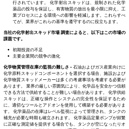
行されています。 化学射出スキッドは、規制された化学
薬品の投与を保証し、有害物質の放出を最小限に抑え、工
業プロセスによる環境への影響を軽減します。これらすべ
てが、業界がこれらの基準を遵守するのに役立ちます。
当社の化学射出スキッド市場
調査によると、以下はこの市場の
課題です。
初期投資の不足
主要企業間の競争の激化
化学物質管理在庫の監視の難しさ -
石油およびガス産業向けに
化学原料スキッドコンポーネントを選択する場合、施設および
化学物質スキッドメーカーは多くの考慮事項を考慮する必要が
あります。 業界の厳しい雰囲気により、化学品を安全かつ信頼
できる方法で供給することが難しい場合があります。 化学供給
スキッドは、正確な操作とシステムの完全性を保証するため
に、適切なツールとアドオンを使用して構築する必要がありま
す。 化学薬品の在庫はレベル監視によって管理され、タンクの
補充が必要な時期も確立されます。 化学薬品定量ポンプが頻繁
に正確な測定値を提供する場合でも、タンクが空になったりオ