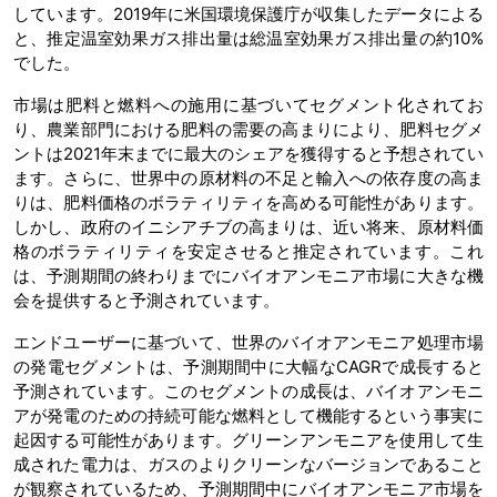
しています。2019年に米国環境保護庁が収集したデータによる
と、推定温室効果ガス排出量は総温室効果ガス排出量の約10%
でした。
市場は肥料と燃料への施用に基づいてセグメント化されてお
り、農業部門における肥料の需要の高まりにより、肥料セグメ
ントは2021年末までに最大のシェアを獲得すると予想されてい
ます。さらに、世界中の原材料の不足と輸入への依存度の高ま
りは、肥料価格のボラティリティを高める可能性があります。
しかし、政府のイニシアチブの高まりは、近い将来、原材料価
格のボラティリティを安定させると推定されています。これ
は、予測期間の終わりまでにバイオアンモニア市場に大きな機
会を提供すると予測されています。
エンドユーザーに基づいて、世界のバイオアンモニア処理市場
の発電セグメントは、予測期間中に大幅なCAGRで成長すると
予測されています。このセグメントの成長は、バイオアンモニ
アが発電のための持続可能な燃料として機能するという事実に
起因する可能性があります。グリーンアンモニアを使用して生
成された電力は、ガスのよりクリーンなバージョンであること
が観察されているため、予測期間中にバイオアンモニア市場を