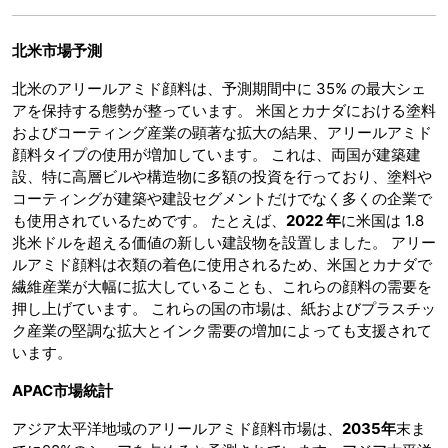
北米市場予測
北米のアリールアミド顔料は、予測期間中に 35% の最大シェ
アを保持する態勢が整っています。 米国とカナダにおける塗料
およびコーティング産業の顕著な拡大の結果、アリールアミド
顔料タイプの使用が増加しています。 これは、両国が建築建
設、特に高層ビルや構造物に多額の投資を行っており、塗料や
コーティングが建築や建設セグメントだけでなく多くの企業で
も使用されているためです。 たとえば、
2022 年
に米国は 1.8
兆米ドルを超える価値の新しい建設物を設置しました。 アリー
ルアミド顔料は衣類の着色に使用されるため、米国とカナダで
繊維産業が大幅に拡大していることも、これらの顔料の需要を
押し上げています。 これらの国の市場は、紙およびプラスチッ
ク産業の堅調な拡大とインク需要の増加によっても支援されて
います。
APAC市場統計
アジア太平洋地域のアリールアミド顔料市場は、
2035年
末ま