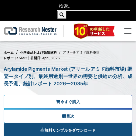
アリールアミド顔料市場
ホーム
化学薬品および先端材料
レポート:
5692 |
公開日:
April, 2026
Arylamide Pigments Market (アリールアミド顔料市場) 調
査―タイプ別、最終用途別ー世界の需要と供給の分析、成
長予測、統計レポート 2026ー2035年
今すぐ購入
目次
無料サンプルをダウンロード