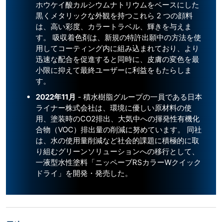
ホウケイ酸カルシウムナトリウムをベースにした
黒くメタリックな外観を持つこれら 2 つの顔料
は、高い彩度、カラートラベル、輝きを与えま
す。 吸収着色剤は、新規の特許出願中の方法を使
用してコーティング内に組み込まれており、より
迅速な配合を促進すると同時に、皮膚の変色を最
小限に抑えて最終ユーザーに利益をもたらしま
す。
2022年11月
- 積水樹脂グループの一員である日本
ライナー株式会社は、環境に優しい原材料の使
用、塗装時のCO2排出、大気中への揮発性有機化
合物（VOC）排出量の削減に努めています。 同社
は、水の使用量削減など社会的課題に積極的に取
り組むグリーンソリューションへの移行として、
一液型水性塗料「ニッペーブRSカラーWクイック
ドライ」を開発・発売した。