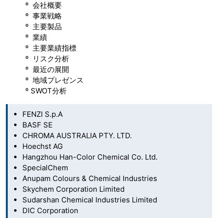
º 会社概要
º 事業戦略
º 主要製品
º 業績
º 主要業績指標
º リスク分析
º 最近の展開
º 地域プレゼンス
º SWOT分析
FENZI S.p.A
BASF SE
CHROMA AUSTRALIA PTY. LTD.
Hoechst AG
Hangzhou Han-Color Chemical Co. Ltd.
SpecialChem
Anupam Colours & Chemical Industries
Skychem Corporation Limited
Sudarshan Chemical Industries Limited
DIC Corporation