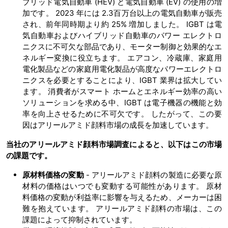
ブリッド電気自動車 (HEV) と電気自動車 (EV) の使用の増
加です。 2023 年には 2.3百万台以上の電気自動車が販売
され、前年同時期より約 25% 増加しました。 IGBT は電
気自動車およびハイブリッド自動車のパワー エレクトロ
ニクスに不可欠な部品であり、モーター制御と効果的なエ
ネルギー変換に役立ちます。 エアコン、冷蔵庫、家庭用
電化製品などの家庭用電化製品が高度なパワーエレクトロ
ニクスを必要とすることにより、IGBT 業界は拡大してい
ます。 消費者がスマート ホームとエネルギー効率の高い
ソリューションを求める中、IGBT は電子機器の機能と効
率を向上させるために不可欠です。 したがって、この要
因はアリールアミド顔料市場の成長を加速しています。
当社のアリールアミド顔料市場調査によると、以下はこの市場
の課題です。
原材料価格の変動
- アリールアミド顔料の製造に必要な原
材料の価格はいつでも変動する可能性があります。 原材
料価格の変動が利益率に影響を与えるため、メーカーは困
難を抱えています。 アリールアミド顔料の市場は、この
課題によって抑制されています。