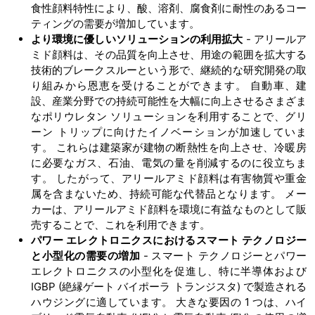
食性顔料特性により、酸、溶剤、腐食剤に耐性のあるコー
ティングの需要が増加しています。
より環境に優しいソリューションの利用拡大
- アリールア
ミド顔料は、その品質を向上させ、用途の範囲を拡大する
技術的ブレークスルーという形で、継続的な研究開発の取
り組みから恩恵を受けることができます。 自動車、建
設、産業分野での持続可能性を大幅に向上させるさまざま
なポリウレタン ソリューションを利用することで、グリ
ーン トリップに向けたイノベーションが加速していま
す。 これらは建築家が建物の断熱性を向上させ、冷暖房
に必要なガス、石油、電気の量を削減するのに役立ちま
す。 したがって、アリールアミド顔料は有害物質や重金
属を含まないため、持続可能な代替品となります。 メー
カーは、アリールアミド顔料を環境に有益なものとして販
売することで、これを利用できます。
パワー エレクトロニクスにおけるスマート テクノロジー
と小型化の需要の増加
- スマート テクノロジーとパワー
エレクトロニクスの小型化を促進し、特に半導体および
IGBP (絶縁ゲート バイポーラ トランジスタ) で製造される
ハウジングに適しています。 大きな要因の 1 つは、ハイ