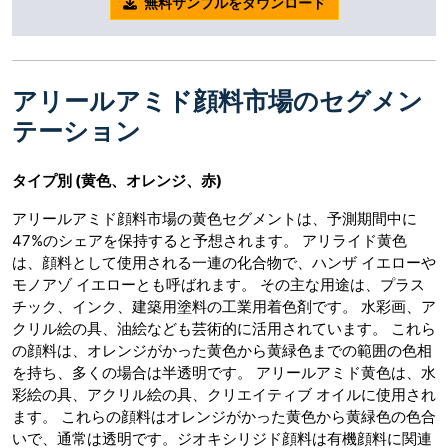
無料サンプルをダウンロード
アリールアミド顔料市場のセグメン
テーション
タイプ別
(黄色、オレンジ、赤)
アリールアミド顔料市場の黄色セグメントは、予測期間中に
47%のシェアを保持すると予想されます。 アリライド黄色
は、顔料として使用される一連の化合物で、ハンザ イエローや
モノアゾ イエローとも呼ばれます。 その主な用途は、プラス
チック、インク、建築用塗料の工業用着色剤です。 水彩画、ア
クリル絵の具、油絵なども芸術的に活用されています。 これら
の顔料は、オレンジがかった黄色から黄緑色までの範囲の色相
を持ち、多くの場合は半透明です。 アリールアミド黄色は、水
彩絵の具、アクリル絵の具、クリエイティブ オイルに使用され
ます。 これらの顔料はオレンジがかった黄色から黄緑色の色合
いで、通常は透明です。ジオキシリジド顔料は有機顔料に関連