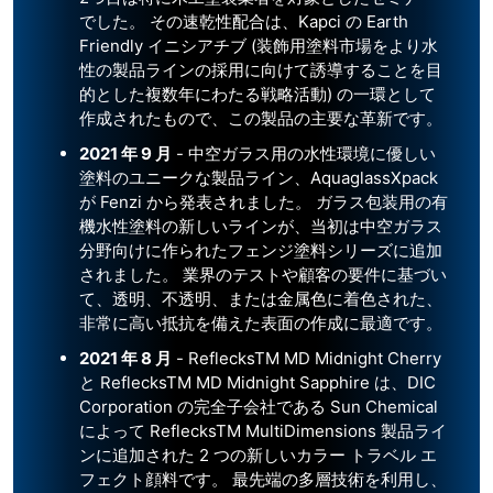
でした。 その速乾性配合は、Kapci の Earth
Friendly イニシアチブ (装飾用塗料市場をより水
性の製品ラインの採用に向けて誘導することを目
的とした複数年にわたる戦略活動) の一環として
作成されたもので、この製品の主要な革新です。
2021 年 9 月
- 中空ガラス用の水性環境に優しい
塗料のユニークな製品ライン、AquaglassXpack
が Fenzi から発表されました。 ガラス包装用の有
機水性塗料の新しいラインが、当初は中空ガラス
分野向けに作られたフェンジ塗料シリーズに追加
されました。 業界のテストや顧客の要件に基づい
て、透明、不透明、または金属色に着色された、
非常に高い抵抗を備えた表面の作成に最適です。
2021 年 8 月
- ReflecksTM MD Midnight Cherry
と ReflecksTM MD Midnight Sapphire は、DIC
Corporation の完全子会社である Sun Chemical
によって ReflecksTM MultiDimensions 製品ライ
ンに追加された 2 つの新しいカラー トラベル エ
フェクト顔料です。 最先端の多層技術を利用し、