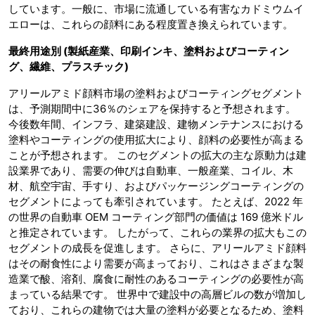
しています。一般に、市場に流通している有害なカドミウムイ
エローは、これらの顔料にある程度置き換えられています。
最終用途別
(製紙産業、印刷インキ、塗料およびコーティン
グ、繊維、プラスチック)
アリールアミド顔料市場の塗料およびコーティングセグメント
は、予測期間中に36％のシェアを保持すると予想されます。
今後数年間、インフラ、建築建設、建物メンテナンスにおける
塗料やコーティングの使用拡大により、顔料の必要性が高まる
ことが予想されます。 このセグメントの拡大の主な原動力は建
設業界であり、需要の伸びは自動車、一般産業、コイル、木
材、航空宇宙、手すり、およびパッケージングコーティングの
セグメントによっても牽引されています。 たとえば、2022 年
の世界の自動車 OEM コーティング部門の価値は 169 億米ドル
と推定されています。 したがって、これらの業界の拡大もこの
セグメントの成長を促進します。 さらに、アリールアミド顔料
はその耐食性により需要が高まっており、これはさまざまな製
造業で酸、溶剤、腐食に耐性のあるコーティングの必要性が高
まっている結果です。 世界中で建設中の高層ビルの数が増加し
ており、これらの建物では大量の塗料が必要となるため、塗料