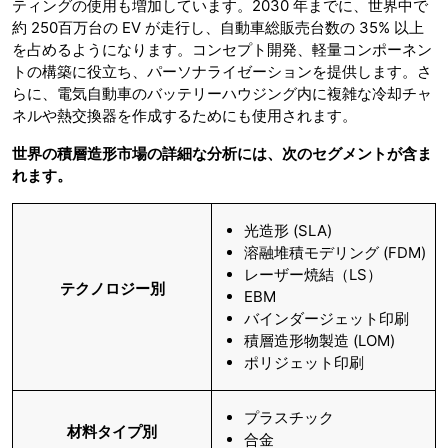
ティングの使用も増加しています。2030 年までに、世界中で
約 250百万台の EV が走行し、自動車総販売台数の 35% 以上
を占めるようになります。コンセプト開発、軽量コンポーネン
トの構築に役立ち、パーソナライゼーションを提供します。さ
らに、電気自動車のバッテリーハウジング内に複雑な冷却チャ
ネルや熱交換器を作成するためにも使用されます。
世界の積層造形市場
の詳細な分析には、次のセグメントが含ま
れます。
光造形 (SLA)
溶融堆積モデリング (FDM)
レーザー焼結（LS）
テクノロジー別
EBM
バインダージェット印刷
積層造形物製造 (LOM)
ポリジェット印刷
プラスチック
材料タイプ別
合金