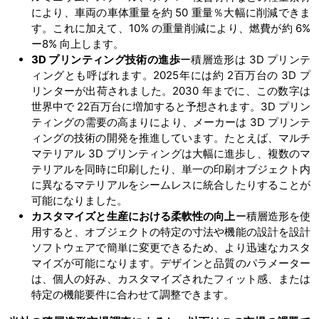
により、車両の車体重量を約 50 重量％大幅に削減できま
す。これに加えて、10% の重量削減により、燃費が約 6%
ー8% 向上します。
3D プリンティング技術の進歩
ー積層造形は 3D プリンテ
ィングとも呼ばれます。2025年には約 2百万台の 3D プ
リンターが出荷されました。2030 年までに、この数字は
世界中で 22百万台に増加すると予想されます。3D プリン
ティングの需要の高まりにより、メーカーは 3D プリンテ
ィングの技術の開発を推進しています。たとえば、マルチ
マテリアル 3D プリンティングは大幅に進歩し、複数のマ
テリアルを同時に印刷したり、単一の印刷オブジェクト内
に異なるマテリアルをシームレスに統合したりすることが
可能になりました。
カスタマイズと生産における柔軟性の向上
ー積層造形を使
用すると、オブジェクトの特定の寸法や機能の設計を設計
ソフトウェアで簡単に変更できるため、より迅速なカスタ
マイズが可能になります。デザインと品質のパラメーター
は、個人の好み、カスタマイズされたフィット感、または
特定の機能要件に合わせて調整できます。