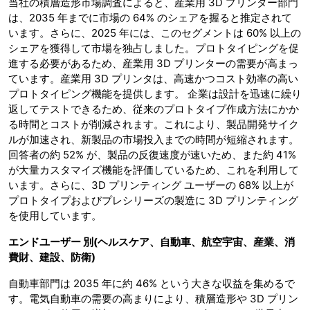
当社の積層造形市場調査によると、産業用 3D プリンター部門
は、2035 年までに市場の 64% のシェアを握ると推定されて
います。さらに、2025 年には、このセグメントは 60% 以上の
シェアを獲得して市場を独占しました。プロトタイピングを促
進する必要があるため、産業用 3D プリンターの需要が高まっ
ています。産業用 3D プリンタは、高速かつコスト効率の高い
プロトタイピング機能を提供します。 企業は設計を迅速に繰り
返してテストできるため、従来のプロトタイプ作成方法にかか
る時間とコストが削減されます。これにより、製品開発サイク
ルが加速され、新製品の市場投入までの時間が短縮されます。
回答者の約 52% が、製品の反復速度が速いため、また約 41%
が大量カスタマイズ機能を評価しているため、これを利用して
います。さらに、3D プリンティング ユーザーの 68% 以上が
プロトタイプおよびプレシリーズの製造に 3D プリンティング
を使用しています。
エンドユーザー 別
(ヘルスケア、自動車、航空宇宙、産業、消
費財、建設、防衛)
自動車部門は 2035 年に約 46% という大きな収益を集めるで
す。電気自動車の需要の高まりにより、積層造形や 3D プリン