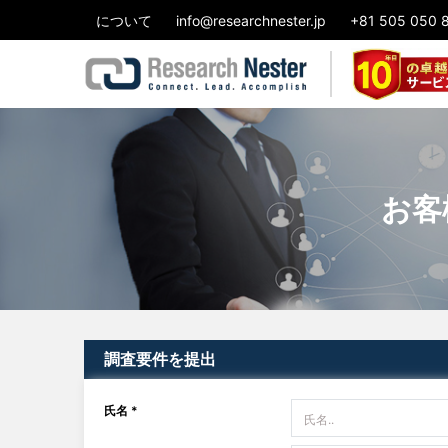
について
info@researchnester.jp
+81 505 050 
お客
調査要件を提出
氏名 *