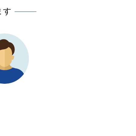
ます
ビジネスにとって最良の
当
たちは「真空ポンプ市
課題に
。しかし、当社は効
を得る
arch Nester
は当社
道をナビゲートする
当社は
しまし
解決策
Tsune
Senior