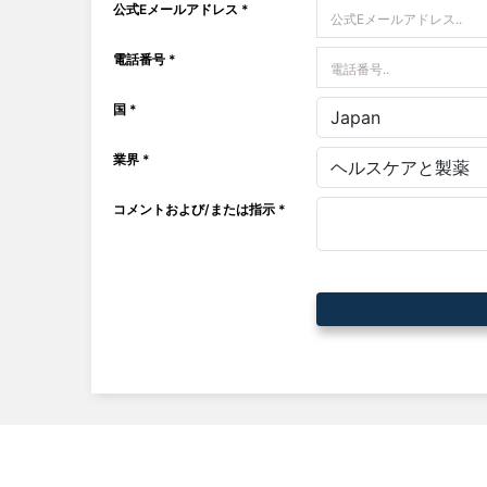
公式Eメールアドレス *
電話番号 *
国 *
業界 *
コメントおよび/または指示 *