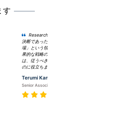
ます
当社は最近「傘市場」
課題に直面しました。当社
を得るために、Research
は当社にとって救世主とな
当社はそれに応じて戦略を
しました。Research N
解決策を見つけるのに役立
Tsuneki Shimizu
Senior Manager Market Anal