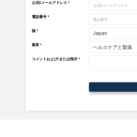
公式Eメールアドレス *
電話番号 *
国 *
業界 *
コメントおよび/または指示 *