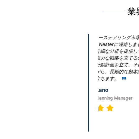
業
的な洞察を得るため
R
当社の要件を理解し、市
決断で
れらの洞察は、ビジ
場」
役立ちます。地域分
果的な
ます。これは、コス
は、
メリットを活用する
のに
Teru
Senior