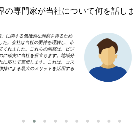
界の専門家が当社について何を話し
esearch Nester を選択したことが当社のビジネスにとって最良の
あったと言っても過言ではありません。 私たちは「真空ポンプ市
という領域で当社を凌ぎたいと考えていました。しかし、当社は効
戦略の青写真を作成することに戸惑いました。Research Nester
従うべき勝利戦略を構築することで、成功への道をナビゲートする
役立ちました。
mi Kamida
 Associate