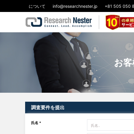
について
info@researchnester.jp
+81 505 050 
お客
調査要件を提出
氏名 *