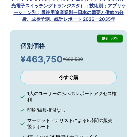
光電子スイッチングトランジスタ）；技術別；アプリケ
ーション別；最終用途産業別ー日本の需要と供給の分
析、成長予測、統計レポート 2026ー2035年
割引: 30%
個別価格
¥
463,750
¥662,500
今すぐ購
1人のユーザーのみへのレポートアクセス権
利
印刷/編集権限なし
マーケットアナリストによる8時間の販売
後サポート
5% または 16 時間のカスタマイズ