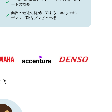
ートの概要
業界の最近の発展に関する 1 年間のオン
デマンド独占プレビュー権
ます
スにとって最良の
当社は
「真空ポンプ市
課題に直面