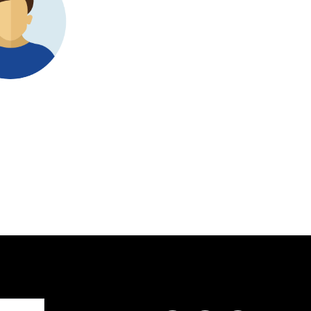
かし、当社は効
を得るために
h Nester
は当社にと
ナビゲートする
当社はそれ
しました。R
解決策を見
Tsuneki S
Senior Mana