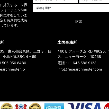
業界に提供する、世界
業種を選択してください
フォーチュン500
的に対処していま
定と長期的な成長
購読
しています。
所
米国事務所
0005、東京都台東区、上野３丁目
460 E フォーダム RD #802
小島ビルSBC 4 - 69
ス、ニューヨーク、10458
1 505 050 8480
電話 : +1 646 586 9123
earchnester.jp
info@researchnester.com