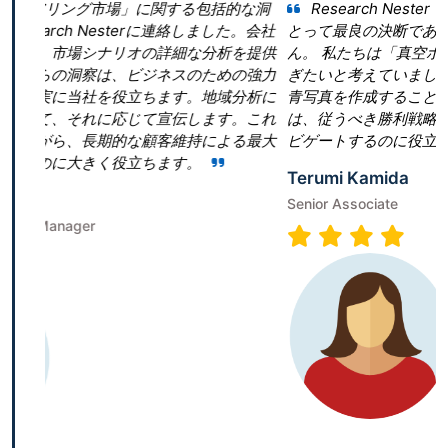
に関する包括的な洞
Research Nester を選択したことが当
rに連絡しました。会社
とって最良の決断であったと言っても過言で
の詳細な分析を提供
ん。 私たちは「真空ポンプ市場」という領域
ジネスのための強力
ぎたいと考えていました。しかし、当社は効
ちます。地域分析に
青写真を作成することに戸惑いました。Research
て宣伝します。これ
は、従うべき勝利戦略を構築することで、成
顧客維持による最大
ビゲートするのに役立ちました。
ちます。
Terumi Kamida
Senior Associate