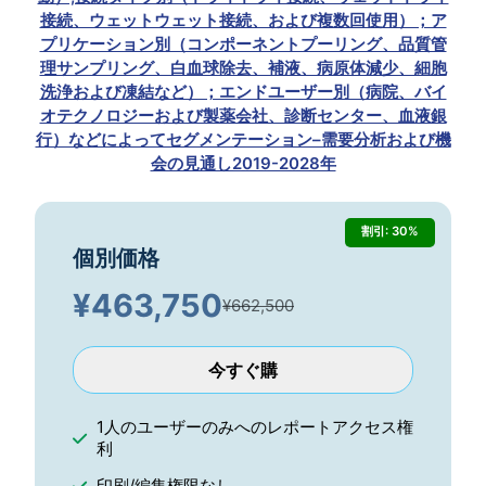
接続、ウェットウェット接続、および複数回使用）；ア
プリケーション別（コンポーネントプーリング、品質管
理サンプリング、白血球除去、補液、病原体減少、細胞
洗浄および凍結など）；エンドユーザー別（病院、バイ
オテクノロジーおよび製薬会社、診断センター、血液銀
行）などによってセグメンテーション–需要分析および機
会の見通し2019-2028年
割引: 30%
個別価格
¥
463,750
¥662,500
今すぐ購
1人のユーザーのみへのレポートアクセス権
利
印刷/編集権限なし