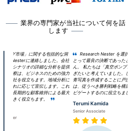
業界の専門家が当社について何を話
します
する包括的な洞
Research Nester を選択したことが当社の
連絡しました。会社
とって最良の決断であったと言っても過言ではあ
細な分析を提供
ん。 私たちは「真空ポンプ市場」という領域で当
スのための強力
ぎたいと考えていました。しかし、当社は効果的
す。地域分析に
青写真を作成することに戸惑いました。Research N
伝します。これ
は、従うべき勝利戦略を構築することで、成功へ
維持による最大
ビゲートするのに役立ちました。
す。
Terumi Kamida
Senior Associate