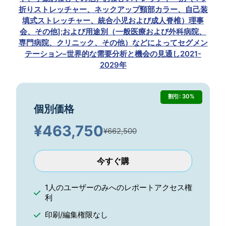
折りストレッチャー、ネックアップ頸部カラー、自己装
填式ストレッチャー、統合小児および成人脊椎）理事
会、その他];および用途別（一般医療および外科病院、
専門病院、クリニック、その他）などによってセグメン
テーション–世界的な需要分析と機会の見通し2021-
2029年
割引: 30%
個別価格
¥
463,750
¥662,500
今すぐ購
1人のユーザーのみへのレポートアクセス権
利
印刷/編集権限なし