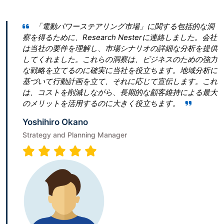
パワーステアリング市場」に関する包括的な洞
Research
に、Research Nesterに連絡しました。会社
とって最良の決断
要件を理解し、市場シナリオの詳細な分析を提供
ん。 私たちは「
ました。これらの洞察は、ビジネスのための強力
ぎたいと考えてい
立てるのに確実に当社を役立ちます。地域分析に
青写真を作成すること
行動計画を立て、それに応じて宣伝します。これ
は、従うべき勝利
トを削減しながら、長期的な顧客維持による最大
ビゲートするのに
トを活用するのに大きく役立ちます。
Terumi Kamid
o Okano
Senior Associate
nd Planning Manager