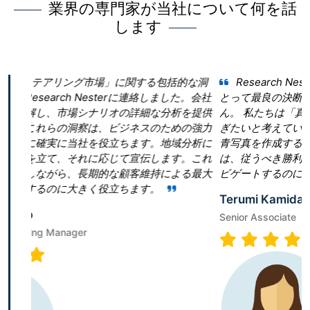
業界の専門家が当社について何を話
します
に関する包括的な洞
Research Nester を選択したことが当
rに連絡しました。会社
とって最良の決断であったと言っても過言で
の詳細な分析を提供
ん。 私たちは「真空ポンプ市場」という領域
ジネスのための強力
ぎたいと考えていました。しかし、当社は効
ちます。地域分析に
青写真を作成することに戸惑いました。Research
て宣伝します。これ
は、従うべき勝利戦略を構築することで、成
顧客維持による最大
ビゲートするのに役立ちました。
ちます。
Terumi Kamida
Senior Associate