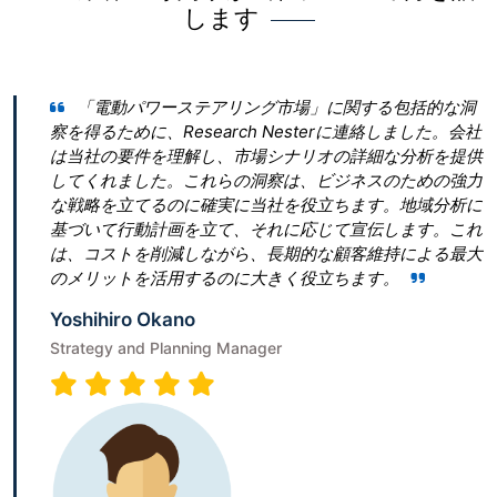
します
動パワーステアリング市場」に関する包括的な洞
Researc
めに、Research Nesterに連絡しました。会社
とって最良の決
要件を理解し、市場シナリオの詳細な分析を提供
ん。 私たちは
ました。これらの洞察は、ビジネスのための強力
ぎたいと考えて
立てるのに確実に当社を役立ちます。地域分析に
青写真を作成するこ
行動計画を立て、それに応じて宣伝します。これ
は、従うべき勝
トを削減しながら、長期的な顧客維持による最大
ビゲートするの
トを活用するのに大きく役立ちます。
Terumi Kami
ro Okano
Senior Associat
 and Planning Manager