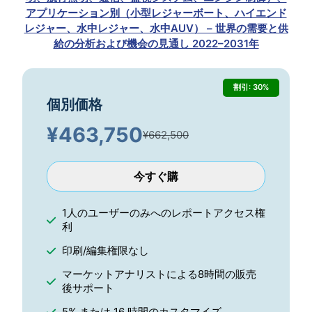
アプリケーション別（小型レジャーボート、ハイエンド
レジャー、水中レジャー、水中AUV） – 世界の需要と供
給の分析および機会の見通し 2022–2031年
割引: 30%
個別価格
¥
463,750
¥662,500
今すぐ購
1人のユーザーのみへのレポートアクセス権
利
印刷/編集権限なし
マーケットアナリストによる8時間の販売
後サポート
5% または 16 時間のカスタマイズ