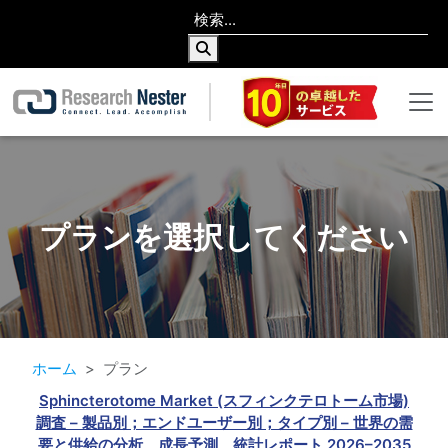
プランを選択してください
ホーム
プラン
Sphincterotome Market (スフィンクテロトーム市場)
調査 – 製品別；エンドユーザー別；タイプ別 – 世界の需
要と供給の分析、成長予測、統計レポート 2026–2035