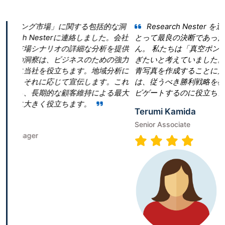
する包括的な洞
Research Nester を選択したことが当社
に連絡しました。会社
とって最良の決断であったと言っても過言では
詳細な分析を提供
ん。 私たちは「真空ポンプ市場」という領域で
ネスのための強力
ぎたいと考えていました。しかし、当社は効果
ます。地域分析に
青写真を作成することに戸惑いました。Research 
宣伝します。これ
は、従うべき勝利戦略を構築することで、成功
客維持による最大
ビゲートするのに役立ちました。
ます。
Terumi Kamida
Senior Associate